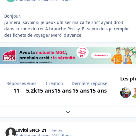
Bonjour,
j'aimerai savoir si je peux utiliser ma carte sncf ayant droit
dans la zone du rer A branche Poissy. Et si oui dois je remplir
des fichets de voyage? Merci d'avance
Les pl
Réponses
Vues
Création
Dernière réponse
11
5,2k
15 ans
15 ans
15 ans
15 ans
Expand topic overview
Invité SNCF 21
Invités
Publication:
5 mars 2011
15 ans