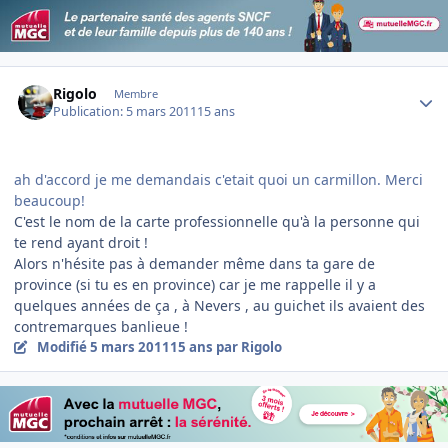
Author stats
Rigolo
Membre
Publication:
5 mars 2011
15 ans
ah d'accord je me demandais c'etait quoi un carmillon. Merci
beaucoup!
C'est le nom de la carte professionnelle qu'à la personne qui
te rend ayant droit !
Alors n'hésite pas à demander même dans ta gare de
province (si tu es en province) car je me rappelle il y a
quelques années de ça , à Nevers , au guichet ils avaient des
contremarques banlieue !
Modifié
5 mars 2011
15 ans
par Rigolo