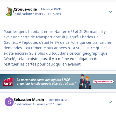
Author stats
Croque-odile
Membre SNCF
Publication:
5 mars 2011
15 ans
Pour les gens habitant entre Nanterre U et St Germain, il y
avait une carte de transport gratuit jusqu'à Charles De
Gaulle... A l'époque, c'était le BA de La Folie qui centralisait les
demandes... ça remonte aux années 81 à 90... Est-ce que cela
existe encore? Suis plus du tout dans ce coin géographique...
Désolé, cela n'existe plus, il y a même eu obligation de
restituer les cartes pour ceux qui en avaient.
Author stats
Sébastien Martin
Membre SNCF
Publication:
13 mars 2011
15 ans