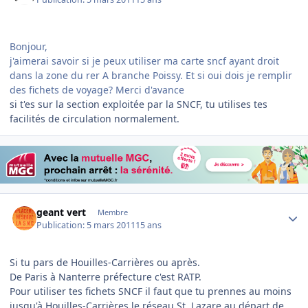
Bonjour,
j'aimerai savoir si je peux utiliser ma carte sncf ayant droit
dans la zone du rer A branche Poissy. Et si oui dois je remplir
des fichets de voyage? Merci d'avance
si t'es sur la section exploitée par la SNCF, tu utilises tes
facilités de circulation normalement.
Author stats
geant vert
Membre
Publication:
5 mars 2011
15 ans
Si tu pars de Houilles-Carrières ou après.
De Paris à Nanterre préfecture c'est RATP.
Pour utiliser tes fichets SNCF il faut que tu prennes au moins
jusqu'à Houilles-Carrières le réseau St. Lazare au départ de