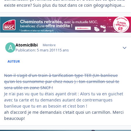
existe encore? Suis plus du tout dans ce coin géographique...
Author stats
AtomicBibi
Membre
Publication:
5 mars 2011
15 ans
AUTEUR
Non il s'agit d'un train à tarification type TER (Un banlieue
qu'on les surnomme par chez nous ) : ton carmillon seul te
sera utile en zone SNCF !
Je n'ai pas vu que tu étais ayant droit : Alors tu va en guichet
avec ta carte et tu demandes autant de contremarques
banlieue que tu en as besoin et c'est bon !
ah d'accord je me demandais c'etait quoi un carmillon. Merci
beaucoup!