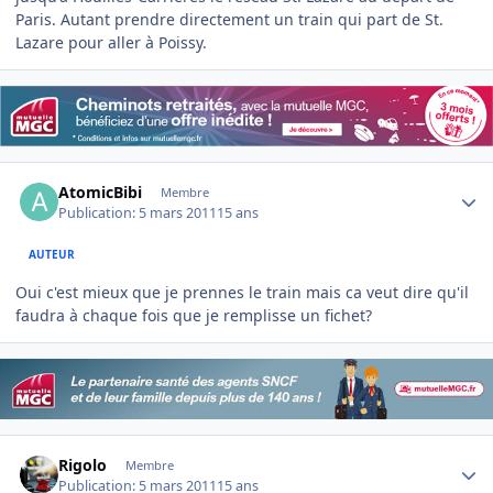
Paris. Autant prendre directement un train qui part de St.
Lazare pour aller à Poissy.
Author stats
AtomicBibi
Membre
Publication:
5 mars 2011
15 ans
AUTEUR
Oui c'est mieux que je prennes le train mais ca veut dire qu'il
faudra à chaque fois que je remplisse un fichet?
Author stats
Rigolo
Membre
Publication:
5 mars 2011
15 ans