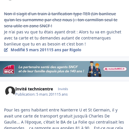
Non il s'agit d'un train à tarification type TER (Un banlieue
qu'on les surnomme par chez nous ) : ton carmillon seul te
sera utile en zone SNCF !
Je n'ai pas vu que tu étais ayant droit : Alors tu va en guichet
avec ta carte et tu demandes autant de contremarques
banlieue que tu en as besoin et c'est bon !
Modifié
5 mars 2011
15 ans
par Rigolo
Invité technicentre
Invités
Publication:
5 mars 2011
15 ans
Pour les gens habitant entre Nanterre U et St Germain, il y
avait une carte de transport gratuit jusqu'à Charles De
Gaulle... A l'époque, c'était le BA de La Folie qui centralisait les
demandes... ça remonte aux années 81 à 90... Est-ce que cela