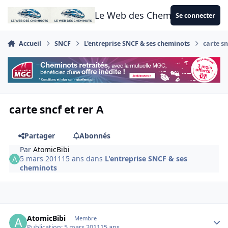
Aller au contenu
Le Web des Cheminots
Se connecter
Accueil
SNCF
L'entreprise SNCF & ses cheminots
carte sn
carte sncf et rer A
Partager
Abonnés
Par
AtomicBibi
5 mars 2011
15 ans
dans
L'entreprise SNCF & ses
cheminots
Author stats
AtomicBibi
Membre
Publication:
5 mars 2011
15 ans