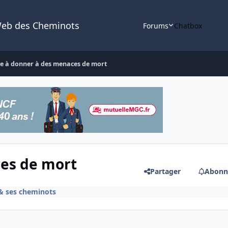
Web des Cheminots
Forums
Chatbox
te à donner à des menaces de mort
ces de mort
Partager
Abonn
 & ses cheminots