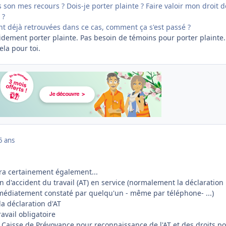
s son mes recours ? Dois-je porter plainte ? Faire valoir mon droit d
 ?
nt déjà retrouvées dans ce cas, comment ça s'est passé ?
videment porter plainte. Pas besoin de témoins pour porter plainte.
la pour toi.
5 ans
era certainement également...
on d'accident du travail (AT) en service (normalement la déclaration
mmédiatement constaté par quelqu'un - même par téléphone- ...)
la déclaration d'AT
avail obligatoire
la Caisse de Prévoyance pour reconnaissance de l'AT et des droits p