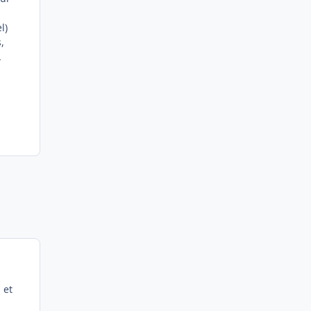
l)
,
.
 et