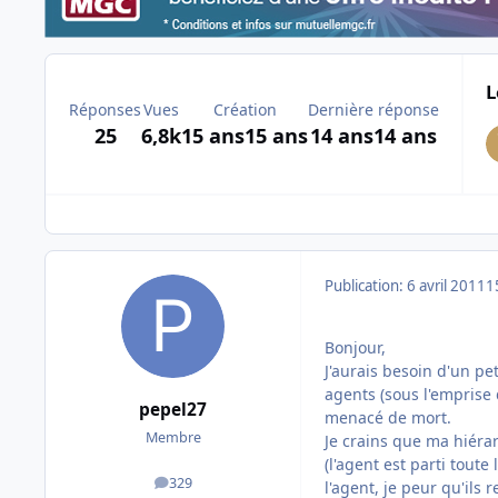
L
Réponses
Vues
Création
Dernière réponse
25
6,8k
15 ans
15 ans
14 ans
14 ans
Publication:
6 avril 2011
1
Bonjour,
J'aurais besoin d'un pe
agents (sous l'emprise d
pepel27
menacé de mort.
Membre
Je crains que ma hiérar
(l'agent est parti toute
329
l'agent, je peur qu'ils 
messages