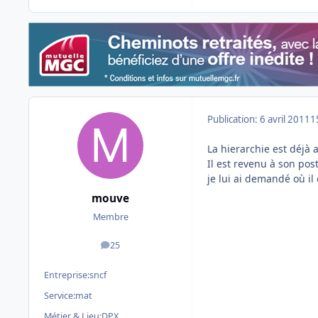
Publication:
6 avril 2011
1
La hierarchie est déjà a
Il est revenu à son pos
je lui ai demandé où il ét
mouve
Membre
25
messages
Entreprise:
sncf
Service:
mat
Métier & Lieu:
DPX