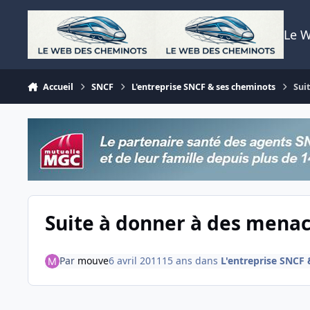
Aller au contenu
Le 
Accueil
SNCF
L'entreprise SNCF & ses cheminots
Sui
Suite à donner à des mena
Par
mouve
6 avril 2011
15 ans
dans
L'entreprise SNCF