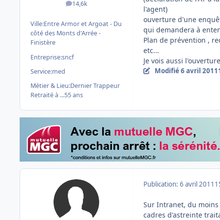
14,6k
messages
l'agent)
ouverture d'une enquêt
Ville:
Entre Armor et Argoat - Du
qui demandera à entend
côté des Monts d'Arrée -
Plan de prévention , re
Finistère
etc...
Entreprise:
sncf
Je vois aussi l'ouvertur
Modifié
6 avril 2011
Service:
med
Métier & Lieu:
Dernier Trappeur
Retraité à ...55 ans
Publication:
6 avril 2011
1
Sur Intranet, du moins s
cadres d'astreinte trai