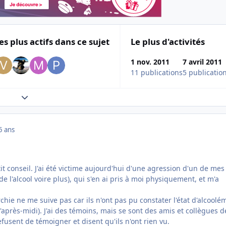
es plus actifs dans ce sujet
Le plus d'activités
1 nov. 2011
7 avril 2011
11 publications
5 publicatio
Expand topic overview
5 ans
tit conseil. J'ai été victime aujourd'hui d'une agression d'un de mes
e l'alcool voire plus), qui s'en ai pris à moi physiquement, et m'a
chie ne me suive pas car ils n'ont pas pu constater l'état d'alcoolé
 l'après-midi). J'ai des témoins, mais se sont des amis et collègues d
refusent de témoigner et disent qu'ils n'ont rien vu.