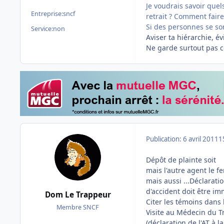
Je voudrais savoir quel
Entreprise:
sncf
retrait ? Comment faire
Si des personnes se so
Service:
non
Aviser ta hiérarchie, é
Ne garde surtout pas ce
Publication:
6 avril 2011
1
Dépôt de plainte soit
mais l'autre agent le f
mais aussi ...Déclarati
d'accident doit être i
Dom Le Trappeur
Citer les témoins dans 
Membre SNCF
Visite au Médecin du Tr
(déclaration de l'AT à 