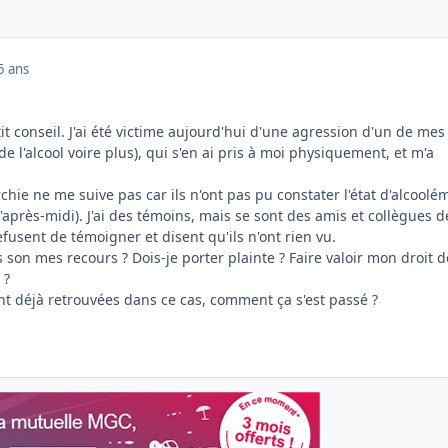
5 ans
tit conseil. J'ai été victime aujourd'hui d'une agression d'un de mes
e l'alcool voire plus), qui s'en ai pris à moi physiquement, et m'a
chie ne me suive pas car ils n'ont pas pu constater l'état d'alcoolé
 l'après-midi). J'ai des témoins, mais se sont des amis et collègues d
refusent de témoigner et disent qu'ils n'ont rien vu.
s son mes recours ? Dois-je porter plainte ? Faire valoir mon droit d
 ?
nt déjà retrouvées dans ce cas, comment ça s'est passé ?