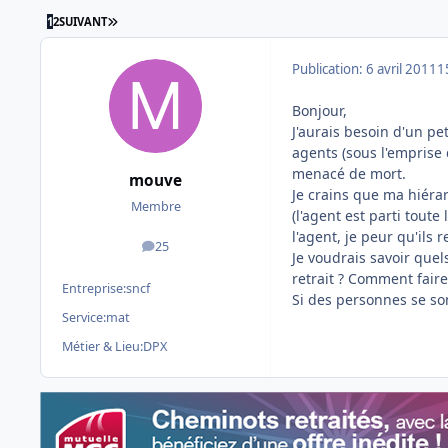
DERNIÈRE PAGE
1
2
SUIVANT
Publication:
6 avril 2011
1
Bonjour,
J'aurais besoin d'un pe
agents (sous l'emprise d
menacé de mort.
mouve
Je crains que ma hiérar
Membre
(l'agent est parti toute
l'agent, je peur qu'ils 
25
messages
Je voudrais savoir quel
retrait ? Comment faire
Entreprise:
sncf
Si des personnes se so
Service:
mat
Métier & Lieu:
DPX