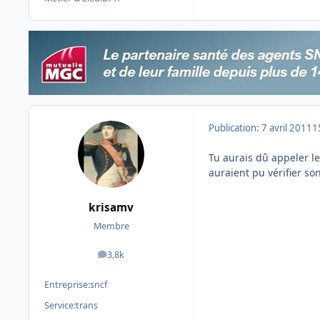
Publication:
7 avril 2011
1
Tu aurais dû appeler les
auraient pu vérifier so
krisamv
Membre
3,8k
messages
Entreprise:
sncf
Service:
trans