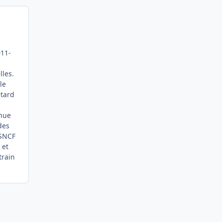
011-
lles.
le
etard
enue
des
 SNCF
 et
train