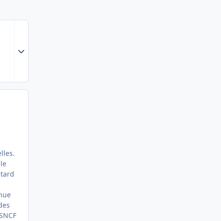
Expand topic overview
lles.
le
etard
enue
des
a SNCF