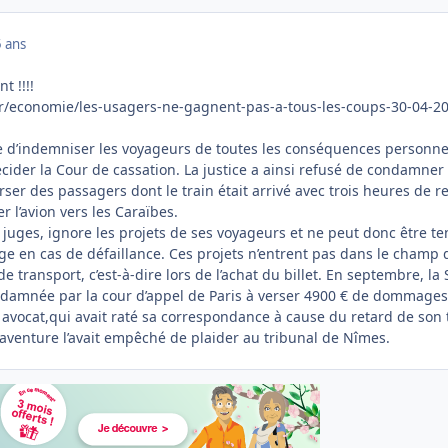
 ans
t !!!!
fr/economie/les-usagers-ne-gagnent-pas-a-tous-les-coups-30-04-2
e d’indemniser les voyageurs de toutes les conséquences personne
écider la Cour de cassation. La justice a ainsi refusé de condamner 
er des passagers dont le train était arrivé avec trois heures de r
er l’avion vers les Caraïbes.
 juges, ignore les projets de ses voyageurs et ne peut donc être t
ge en cas de défaillance. Ces projets n’entrent pas dans le champ 
e transport, c’est-à-dire lors de l’achat du billet. En septembre, la
ndamnée par la cour d’appel de Paris à verser 4900 € de dommages
 avocat,qui avait raté sa correspondance à cause du retard de son 
aventure l’avait empêché de plaider au tribunal de Nîmes.