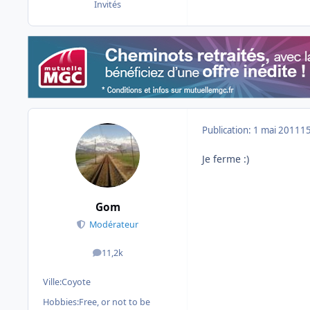
Invités
Publication:
1 mai 2011
15
Je ferme :)
Gom
Modérateur
11,2k
messages
Ville:
Coyote
Hobbies:
Free, or not to be