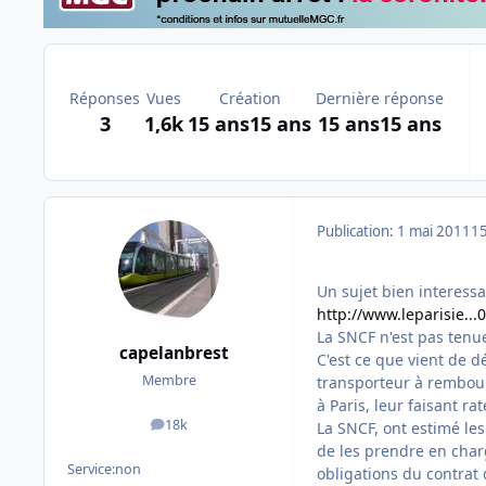
Réponses
Vues
Création
Dernière réponse
3
1,6k
15 ans
15 ans
15 ans
15 ans
Publication:
1 mai 2011
15
Un sujet bien interessan
http://www.leparisie..
La SNCF n'est pas tenu
capelanbrest
C'est ce que vient de d
Membre
transporteur à rembours
à Paris, leur faisant rat
18k
La SNCF, ont estimé les
messages
de les prendre en char
Service:
non
obligations du contrat d