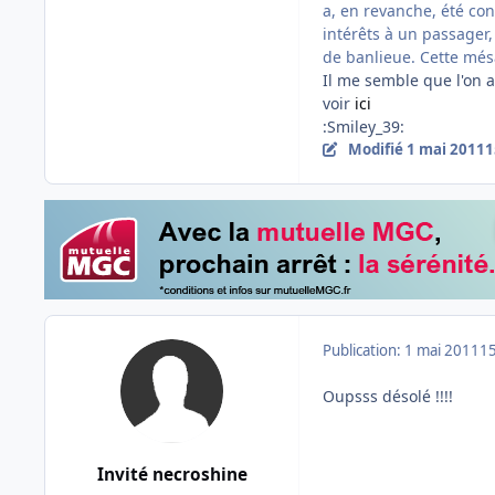
a, en revanche, été co
intérêts à un passager,
de banlieue. Cette més
Il me semble que l'on a 
voir
ici
:Smiley_39:
Modifié
1 mai 2011
1
Publication:
1 mai 2011
15
Oupsss désolé !!!!
Invité necroshine