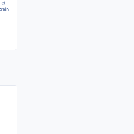
 et
train