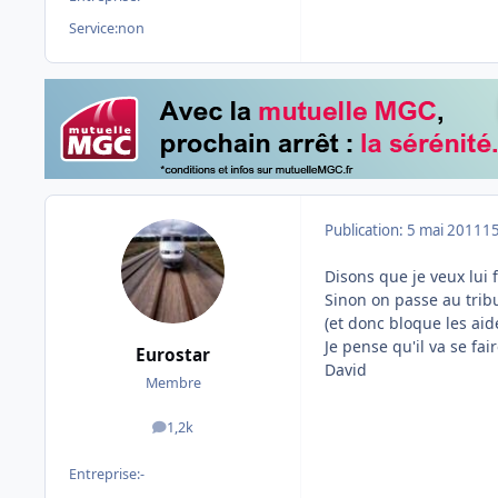
Service:
non
Publication:
5 mai 2011
15
Disons que je veux lui 
Sinon on passe au tribu
(et donc bloque les aid
Je pense qu'il va se fa
Eurostar
David
Membre
1,2k
messages
Entreprise:
-