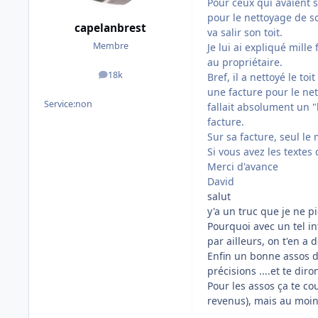
Pour ceux qui avaient s
pour le nettoyage de so
capelanbrest
va salir son toit.
Membre
Je lui ai expliqué mill
au propriétaire.
18k
Bref, il a nettoyé le to
messages
une facture pour le net
Service:
non
fallait absolument un "
facture.
Sur sa facture, seul le
Si vous avez les textes d
Merci d'avance
David
salut
y'a un truc que je ne pi
Pourquoi avec un tel in
par ailleurs, on t'en a
Enfin un bonne assos de
précisions ....et te diron
Pour les assos ça te co
revenus), mais au moin