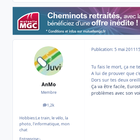
Publication:
5 mai 2011
15
Tu fais le mort, ça ne 
A lui de prouver que c'
Dors sur tes deux oreill
AnMo
Ça va être facile, Euros
Membre
problèmes avec son voi
1,2k
messages
Hobbies:
Le train, le vélo, la
photo, l'informatique, mon
chat
Entreprise:
-