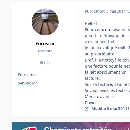
Publication:
5 mai 2011
15
Hello !
Pour ceux qui avaient s
pour le nettoyage de so
va salir son toit.
Eurostar
Je lui ai expliqué mill
Membre
au propriétaire.
Bref, il a nettoyé le to
1,2k
messages
une facture pour le net
fallait absolument un "
Entreprise:
-
facture.
Service:
non
Sur sa facture, seul le
Si vous avez les textes d
Merci d'avance
David
Modifié
5 mai 2011
1