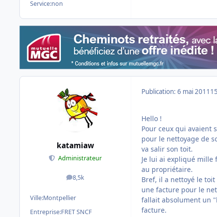
Service:
non
Publication:
6 mai 2011
15
Hello !
Pour ceux qui avaient s
pour le nettoyage de so
katamiaw
va salir son toit.
Administrateur
Je lui ai expliqué mill
au propriétaire.
8,5k
Bref, il a nettoyé le to
messages
une facture pour le net
Ville:
Montpellier
fallait absolument un "
facture.
Entreprise:
FRET SNCF