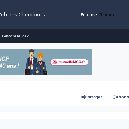
Web des Cheminots
Forums
Chatbox
t encore la loi ?
Partager
Abonn