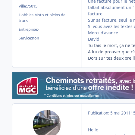
une facture pour le net
Ville:
75015
fallait absolument un "
facture.
Hobbies:
Moto et pleins de
Sur sa facture, seul le
trucs
Si vous avez les textes d
Entreprise:
-
Merci d'avance
Service:
non
David
Tu fais le mort, ça ne 
A lui de prouver que c'
Dors sur tes deux oreill
Publication:
5 mai 2011
15
Hello !