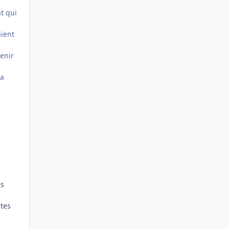
s
t qui
aient
venir
la
es
 tes