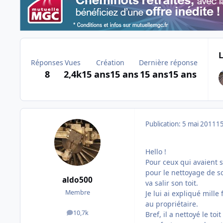
L
Réponses
Vues
Création
Dernière réponse
8
2,4k
15 ans
15 ans
15 ans
15 ans
Publication:
5 mai 2011
15
Hello !
Pour ceux qui avaient s
pour le nettoyage de so
aldo500
va salir son toit.
Membre
Je lui ai expliqué mill
au propriétaire.
10,7k
Bref, il a nettoyé le to
messages