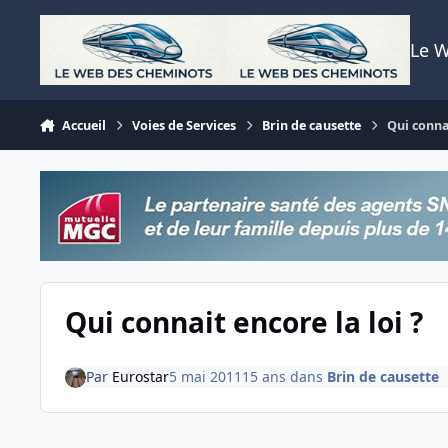
Aller au contenu
Le 
Accueil
Voies de Services
Brin de causette
Qui connai
Qui connait encore la loi ?
Par
Eurostar
5 mai 2011
15 ans
dans
Brin de causette