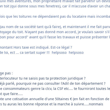
uivi mes aventures, mon propriétaire m'avait fait parvenir un devi
n toit (qui donne sous mes fenetres), car il m'accuse d'avoir un cha
e fois que les toitures ne dépendaient pas du locataire mais incomb
it (au nom de sa société tant qu'à faire), et maintenant il me fait par
toyage du toit. N'ayant pas donné mon accord, je voulais savoir s'il
bon pour accord" avant qu'il fasse les travaux et puisse présenter 
 montant Hors taxe est indiqué. Est-ce légal ?
e loi, ect ... ca sertait super !!!
helpsoso
helpsoso
ge pas :
terlocuteur tu ne saisis pas ta protection juridique ?
 déjà parlé, pourquoi ne pas consulter l'Adil de ton département ?
 consommateurs genre la clcv, la CSF etc.... te fourniront toutes l
t que faire.....
ute une cotisation annuelle d'une 50taines € (en fait en fonction de
s tu auras les bonne réponse et la marche à suivre.....nonmais