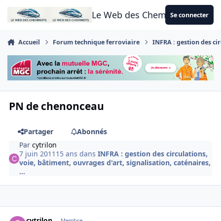
Aller au contenu
Le Web des Cheminots
Se connecter
Accueil
Forum technique ferroviaire
INFRA : gestion des cir
PN de chenonceau
Partager
Abonnés
Par
cytrilon
7 juin 2011
15 ans
dans
INFRA : gestion des circulations,
voie, bâtiment, ouvrages d'art, signalisation, caténaires,
...
Author stats
cytrilon
Membre