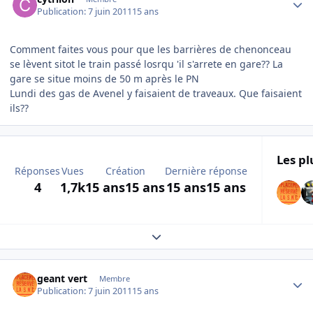
Publication:
7 juin 2011
15 ans
Comment faites vous pour que les barrières de chenonceau
se lèvent sitot le train passé losrqu 'il s'arrete en gare?? La
gare se situe moins de 50 m après le PN
Lundi des gas de Avenel y faisaient de traveaux. Que faisaient
ils??
Les pl
Réponses
Vues
Création
Dernière réponse
4
1,7k
15 ans
15 ans
15 ans
15 ans
Expand topic overview
Author stats
geant vert
Membre
Publication:
7 juin 2011
15 ans