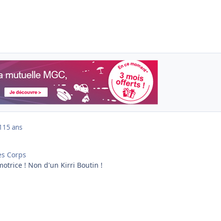
1
15 ans
es Corps
motrice !
Non d'un Kirri Boutin !