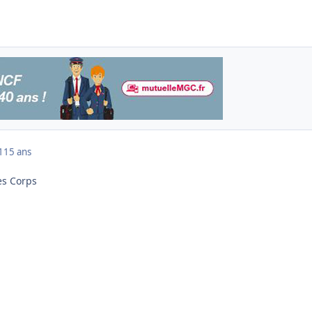
1
15 ans
es Corps