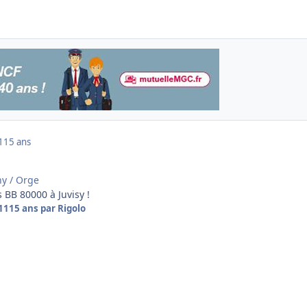
1
15 ans
ny / Orge
s BB 80000 à Juvisy !
011
15 ans
par Rigolo