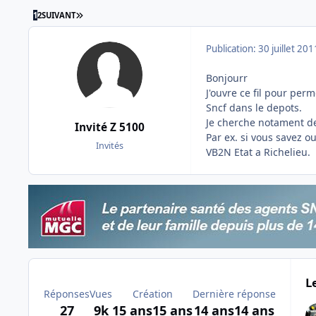
DERNIÈRE PAGE
1
2
SUIVANT
Publication:
30 juillet 201
Bonjourr
J'ouvre ce fil pour per
Sncf dans le depots.
Je cherche notament d
Invité Z 5100
Par ex. si vous savez o
Invités
VB2N Etat a Richelieu.
L
Réponses
Vues
Création
Dernière réponse
27
9k
15 ans
15 ans
14 ans
14 ans