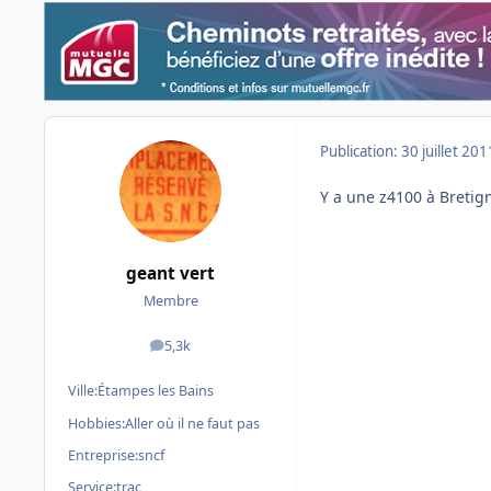
Publication:
30 juillet 201
Y a une z4100 à Bretign
geant vert
Membre
5,3k
messages
Ville:
Étampes les Bains
Hobbies:
Aller où il ne faut pas
Entreprise:
sncf
Service:
trac