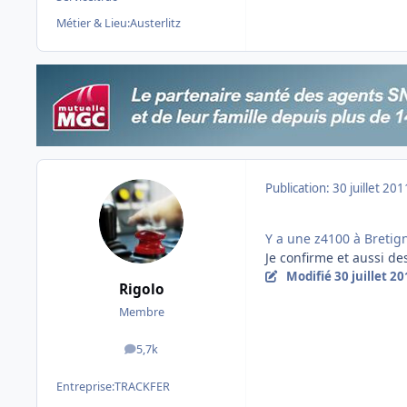
Métier & Lieu:
Austerlitz
Publication:
30 juillet 201
Y a une z4100 à Bretig
Je confirme et aussi de
Modifié
30 juillet 2
Rigolo
Membre
5,7k
messages
Entreprise:
TRACKFER