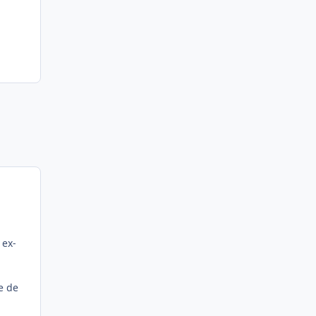
 ex-
e de