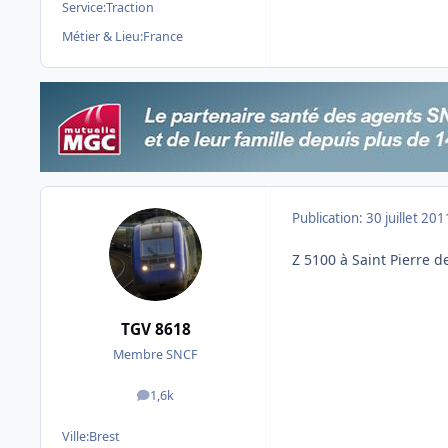
Service:
Traction
Métier & Lieu:
France
Publication:
30 juillet 201
Z 5100 à Saint Pierre d
TGV 8618
Membre SNCF
1,6k
messages
Ville:
Brest