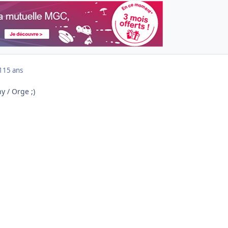
1
15 ans
y / Orge ;)