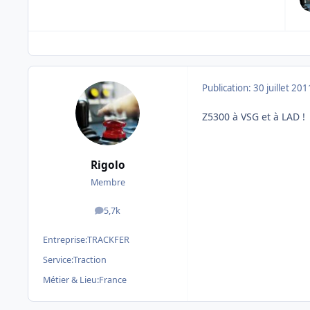
Publication:
30 juillet 201
Z5300 à VSG et à LAD !
Rigolo
Membre
5,7k
messages
Entreprise:
TRACKFER
Service:
Traction
Métier & Lieu:
France