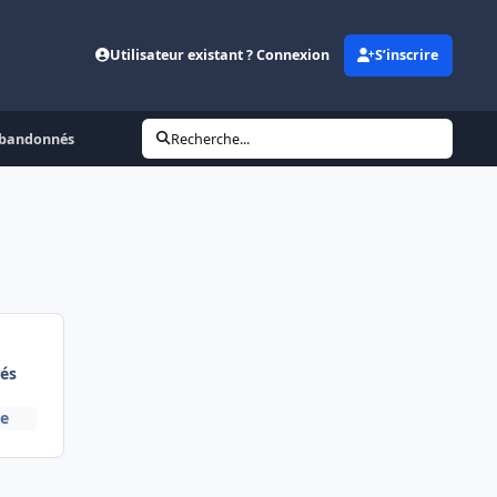
Utilisateur existant ? Connexion
S’inscrire
abandonnés
Recherche...
és
re