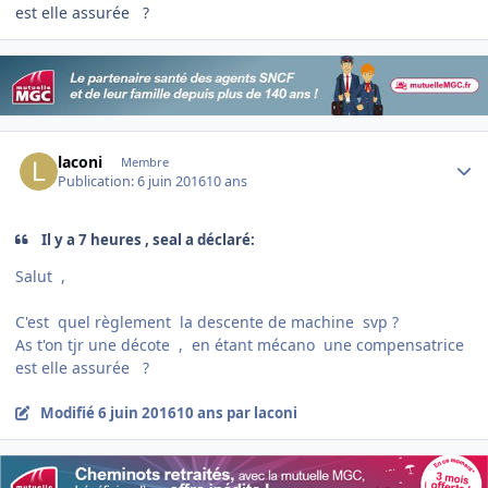
est elle assurée ?
Author stats
laconi
Membre
Publication:
6 juin 2016
10 ans
Il y a 7 heures , seal a déclaré:
Salut ,
C'est quel règlement la descente de machine svp ?
As t'on tjr une décote , en étant mécano une compensatrice
est elle assurée ?
Modifié
6 juin 2016
10 ans
par laconi