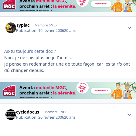
Author stats
Typiac
Membre SNCF
Publication:
16 février 2006
20 ans
As-tu toujours cette doc ?
Non, je ne sais plus ou je l'ai mis.
Je pense en redemander une de toute façon, car les tairfs ont
dû changer depuis.
Author stats
cyclodocus
Membre SNCF
Publication:
20 février 2006
20 ans