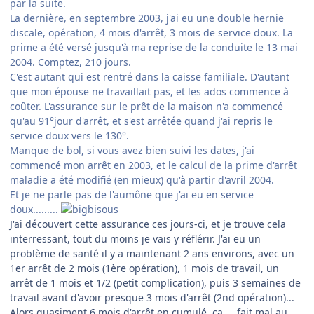
par la suite.
La dernière, en septembre 2003, j'ai eu une double hernie
discale, opération, 4 mois d'arrêt, 3 mois de service doux. La
prime a été versé jusqu'à ma reprise de la conduite le 13 mai
2004. Comptez, 210 jours.
C'est autant qui est rentré dans la caisse familiale. D'autant
que mon épouse ne travaillait pas, et les ados commence à
coûter. L'assurance sur le prêt de la maison n'a commencé
qu'au 91°jour d'arrêt, et s'est arrêtée quand j'ai repris le
service doux vers le 130°.
Manque de bol, si vous avez bien suivi les dates, j'ai
commencé mon arrêt en 2003, et le calcul de la prime d'arrêt
maladie a été modifié (en mieux) qu'à partir d'avril 2004.
Et je ne parle pas de l'aumône que j'ai eu en service
doux.........
J'ai découvert cette assurance ces jours-ci, et je trouve cela
interressant, tout du moins je vais y réflérir. J'ai eu un
problème de santé il y a maintenant 2 ans environs, avec un
1er arrêt de 2 mois (1ère opération), 1 mois de travail, un
arrêt de 1 mois et 1/2 (petit complication), puis 3 semaines de
travail avant d'avoir presque 3 mois d'arrêt (2nd opération)...
Alors quasiment 6 mois d'arrêt en cumulé, ça.... fait mal au