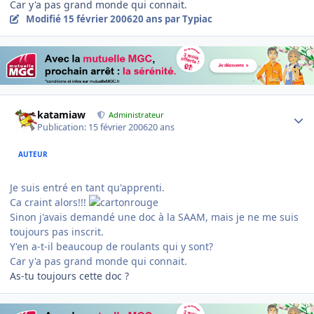
Car y'a pas grand monde qui connait.
Modifié
15 février 2006
20 ans
par Typiac
Author stats
katamiaw
Administrateur
Publication:
15 février 2006
20 ans
AUTEUR
Je suis entré en tant qu'apprenti.
Ca craint alors!!!
Sinon j'avais demandé une doc à la SAAM, mais je ne me suis
toujours pas inscrit.
Y'en a-t-il beaucoup de roulants qui y sont?
Car y'a pas grand monde qui connait.
As-tu toujours cette doc ?