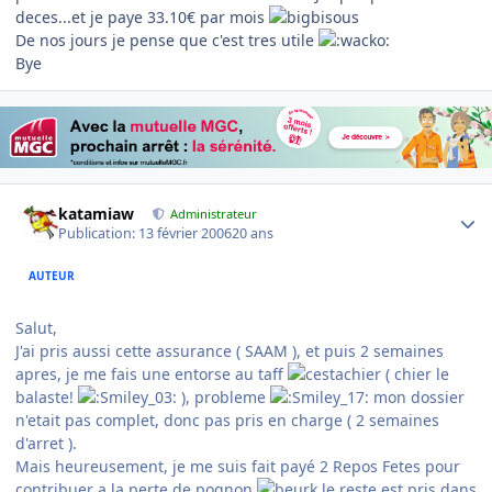
deces...et je paye 33.10€ par mois
De nos jours je pense que c'est tres utile
Bye
Author stats
katamiaw
Administrateur
Publication:
13 février 2006
20 ans
AUTEUR
Salut,
J'ai pris aussi cette assurance ( SAAM ), et puis 2 semaines
apres, je me fais une entorse au taff
( chier le
balaste!
), probleme
mon dossier
n'etait pas complet, donc pas pris en charge ( 2 semaines
d'arret ).
Mais heureusement, je me suis fait payé 2 Repos Fetes pour
contribuer a la perte de pognon
le reste est pris dans