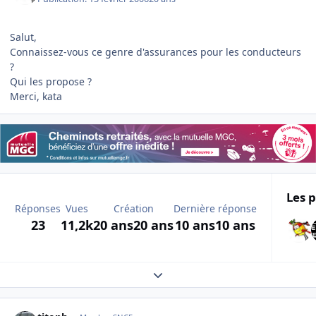
Salut,
Connaissez-vous ce genre d'assurances pour les conducteurs
?
Qui les propose ?
Merci, kata
Les p
Réponses
Vues
Création
Dernière réponse
23
11,2k
20 ans
20 ans
10 ans
10 ans
Expand topic overview
Author stats