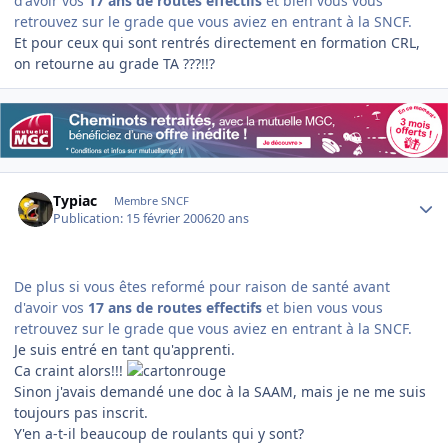
d'avoir vos
17 ans de routes effectifs
et bien vous vous
retrouvez sur le grade que vous aviez en entrant à la SNCF.
Et pour ceux qui sont rentrés directement en formation CRL,
on retourne au grade TA ???!!?
Author stats
Typiac
Membre SNCF
Publication:
15 février 2006
20 ans
De plus si vous êtes reformé pour raison de santé avant
d'avoir vos
17 ans de routes effectifs
et bien vous vous
retrouvez sur le grade que vous aviez en entrant à la SNCF.
Je suis entré en tant qu'apprenti.
Ca craint alors!!!
Sinon j'avais demandé une doc à la SAAM, mais je ne me suis
toujours pas inscrit.
Y'en a-t-il beaucoup de roulants qui y sont?