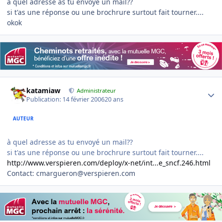
à quel adresse as tu envoyé un mail??
si t'as une réponse ou une brochrure surtout fait tourner....
okok
Author stats
katamiaw
Administrateur
Publication:
14 février 2006
20 ans
AUTEUR
à quel adresse as tu envoyé un mail??
si t'as une réponse ou une brochrure surtout fait tourner....
http://www.verspieren.com/deploy/x-net/int...e_sncf.246.html
Contact: cmargueron@verspieren.com