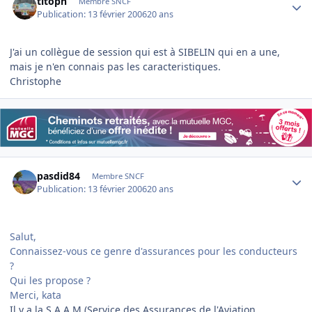
titoph
Membre SNCF
Publication:
13 février 2006
20 ans
J'ai un collègue de session qui est à SIBELIN qui en a une,
mais je n'en connais pas les caracteristiques.
Christophe
Author stats
pasdid84
Membre SNCF
Publication:
13 février 2006
20 ans
Salut,
Connaissez-vous ce genre d'assurances pour les conducteurs
?
Qui les propose ?
Merci, kata
Il y a la S.A.A.M (Service des Assurances de l'Aviation