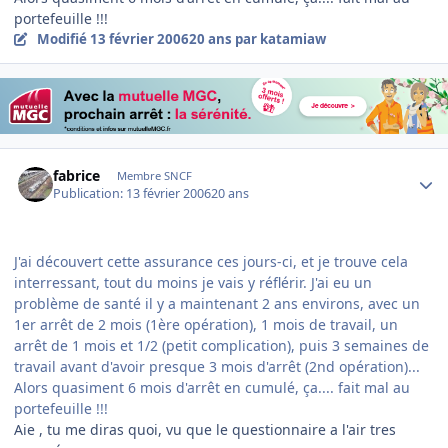
portefeuille !!!
Modifié
13 février 2006
20 ans
par katamiaw
Author stats
fabrice
Membre SNCF
Publication:
13 février 2006
20 ans
J'ai découvert cette assurance ces jours-ci, et je trouve cela
interressant, tout du moins je vais y réflérir. J'ai eu un
problème de santé il y a maintenant 2 ans environs, avec un
1er arrêt de 2 mois (1ère opération), 1 mois de travail, un
arrêt de 1 mois et 1/2 (petit complication), puis 3 semaines de
travail avant d'avoir presque 3 mois d'arrêt (2nd opération)...
Alors quasiment 6 mois d'arrêt en cumulé, ça.... fait mal au
portefeuille !!!
Aie , tu me diras quoi, vu que le questionnaire a l'air tres