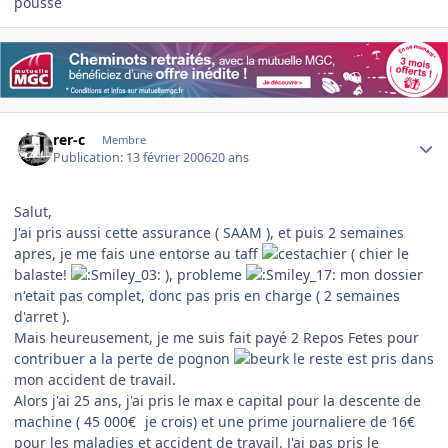
poussé
Author stats
rer-c
Membre
Publication:
13 février 2006
20 ans
Salut,
J'ai pris aussi cette assurance ( SAAM ), et puis 2 semaines
apres, je me fais une entorse au taff
( chier le
balaste!
), probleme
mon dossier
n'etait pas complet, donc pas pris en charge ( 2 semaines
d'arret ).
Mais heureusement, je me suis fait payé 2 Repos Fetes pour
contribuer a la perte de pognon
le reste est pris dans
mon accident de travail.
Alors j'ai 25 ans, j'ai pris le max e capital pour la descente de
machine ( 45 000€
je crois) et une prime journaliere de 16€
pour les maladies et accident de travail. J'ai pas pris le