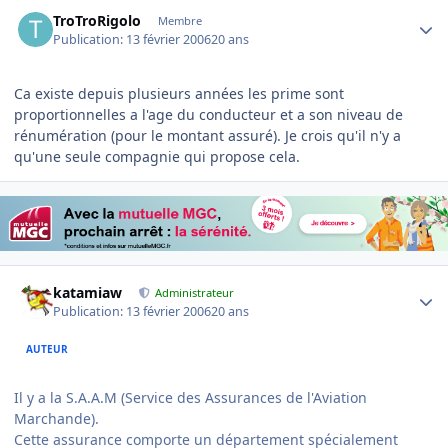
Author stats
TroTroRigolo
Membre
Publication:
13 février 2006
20 ans
Ca existe depuis plusieurs années les prime sont
proportionnelles a l'age du conducteur et a son niveau de
rénumération (pour le montant assuré). Je crois qu'il n'y a
qu'une seule compagnie qui propose cela.
Author stats
katamiaw
Administrateur
Publication:
13 février 2006
20 ans
AUTEUR
Il y a la S.A.A.M (Service des Assurances de l'Aviation
Marchande).
Cette assurance comporte un département spécialement