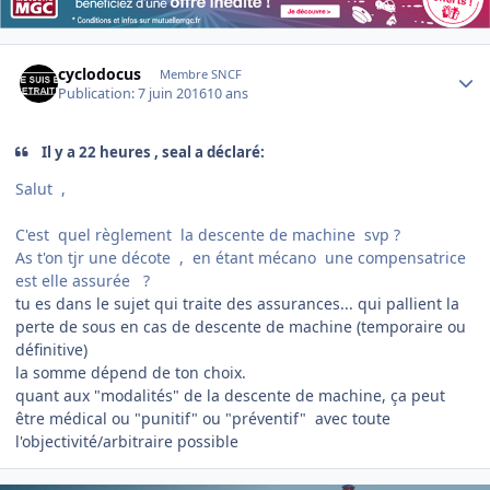
Author stats
cyclodocus
Membre SNCF
Publication:
7 juin 2016
10 ans
Il y a 22 heures , seal a déclaré:
Salut ,
C'est quel règlement la descente de machine svp ?
As t'on tjr une décote , en étant mécano une compensatrice
est elle assurée ?
tu es dans le sujet qui traite des assurances... qui pallient la
perte de sous en cas de descente de machine (temporaire ou
définitive)
la somme dépend de ton choix.
quant aux "modalités" de la descente de machine, ça peut
être médical ou "punitif" ou "préventif" avec toute
l'objectivité/arbitraire possible