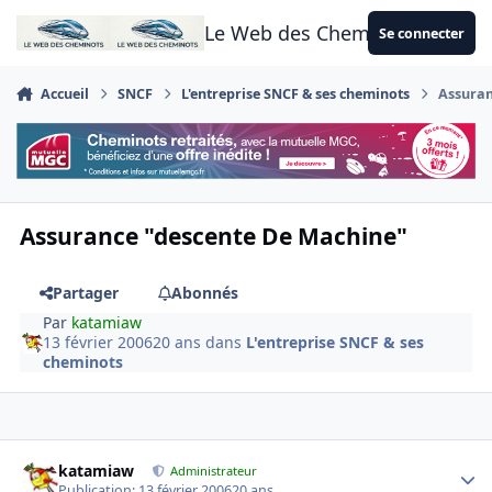
Aller au contenu
Le Web des Cheminots
Se connecter
Accueil
SNCF
L'entreprise SNCF & ses cheminots
Assuran
Assurance "descente De Machine"
Partager
Abonnés
Par
katamiaw
13 février 2006
20 ans
dans
L'entreprise SNCF & ses
cheminots
Author stats
katamiaw
Administrateur
Publication:
13 février 2006
20 ans