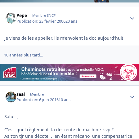
Author stats
Pepe
Membre SNCF
Publication:
23 février 2006
20 ans
Je viens de les appeller, ils m'envoient la doc aujourd'hui!
10 années plus tard...
Author stats
seal
Membre
Publication:
6 juin 2016
10 ans
Salut ,
C'est quel règlement la descente de machine svp ?
As t'on tjr une décote , en étant mécano une compensatrice