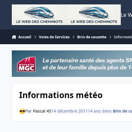
Aller au contenu
Le 
Accueil
Voies de Services
Brin de causette
Informat
Informations météo
Par
Pascal 45
14 décembre 2011
14 ans
dans
Brin de c