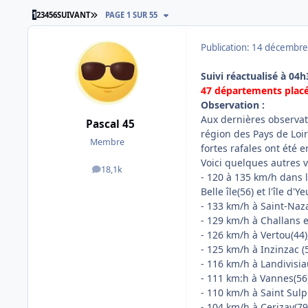
DERNIÈRE PAGE
1
2
3
4
5
6
SUIVANT
PAGE 1 SUR 55
Publication:
14 décembre
Suivi réactualisé à 04h
47 départements plac
Observation :
Aux dernières observat
Pascal 45
région des Pays de Loir
Membre
fortes rafales ont été e
Voici quelques autres v
18,1k
messages
- 120 à 135 km/h dans 
Belle île(56) et l'île d'Y
- 133 km/h à Saint-Naza
- 129 km/h à Challans
- 126 km/h à Vertou(44)
- 125 km/h à Inzinzac (
- 116 km/h à Landivisi
- 111 km:h à Vannes(56)
- 110 km/h à Saint Sulp
- 104 km/h à Cerizay(79