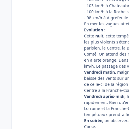
- 103 km/h à Chateaubr
- 100 km/h à la Roche s
- 98 km/h à Aigrefeuile
En mer les vagues attei
Evolution :
Cette
nuit,
cette tempêt
les plus violents s'éte
parisien, le Centre, l
Comté. On attend des r
en alerte orange. Dans 
km/h. Le passage des ve
Vendredi matin,
malgré
baisse des vents sur u
de celle-ci de la régio
Centre à la Franche-Co
Vendredi après-midi,
l
rapidement. Bien qu'en 
Lorraine et la Franche
tempétueux prendra fin
En soirée,
on observera 
Corse.