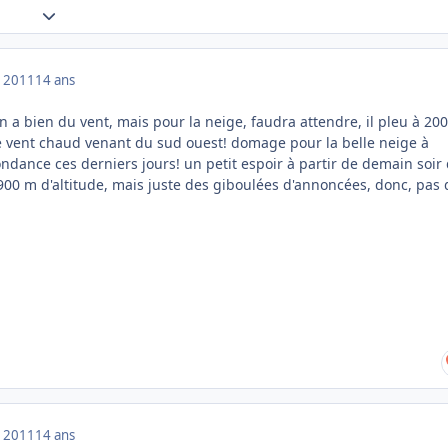
Expand topic overview
 2011
14 ans
 a bien du vent, mais pour la neige, faudra attendre, il pleu à 20
ce vent chaud venant du sud ouest! domage pour la belle neige à
ndance ces derniers jours! un petit espoir à partir de demain soir
900 m d'altitude, mais juste des giboulées d'annoncées, donc, pas 
 2011
14 ans