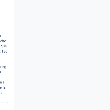
nts
n
nche-
tique
t 130
marge
u
ira
e la
de
 et la