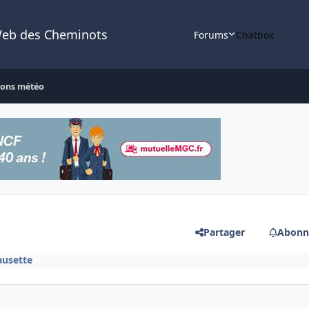
Web des Cheminots
Forums
Chatbox
ions météo
Partager
Abonn
ausette