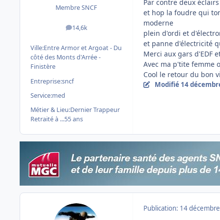
Par contre deux éclairs
Membre SNCF
et hop la foudre qui t
moderne
14,6k
messages
plein d'ordi et d'élect
et panne d'électricité
Ville:
Entre Armor et Argoat - Du
Merci aux gars d'EDF et
côté des Monts d'Arrée -
Avec ma p'tite femme on
Finistère
Cool le retour du bon vi
Entreprise:
sncf
Modifié
14 décembr
Service:
med
Métier & Lieu:
Dernier Trappeur
Retraité à ...55 ans
Publication:
14 décembre