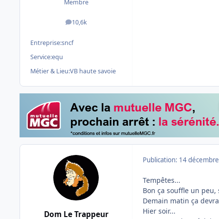
Membre
10,6k
messages
Entreprise:
sncf
Service:
equ
Métier & Lieu:
VB haute savoie
Publication:
14 décembre
Tempêtes...
Bon ça souffle un peu, 
Demain matin ça devrait
Hier soir...
Dom Le Trappeur