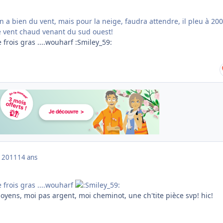
 a bien du vent, mais pour la neige, faudra attendre, il pleu à 20
ce vent chaud venant du sud ouest!
 frois gras ....wouharf :Smiley_59:
 2011
14 ans
 frois gras ....wouharf
oyens, moi pas argent, moi cheminot, une ch'tite pièce svp! hic!