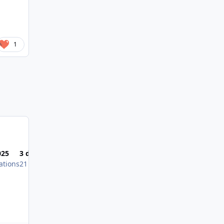
1
Most Popular Posts
025
3 déc. 2014
1 févr. 2015
ations
21 publications
21 publications