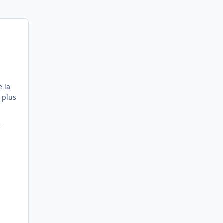
e la
 plus
r