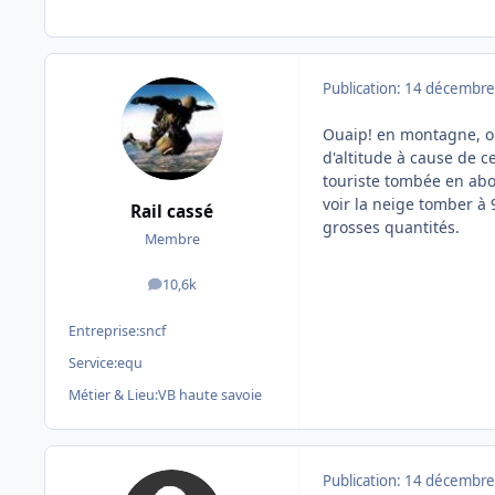
Publication:
14 décembre
Ouaip! en montagne, on
d'altitude à cause de 
touriste tombée en abo
voir la neige tomber à 
Rail cassé
grosses quantités.
Membre
10,6k
messages
Entreprise:
sncf
Service:
equ
Métier & Lieu:
VB haute savoie
Publication:
14 décembre