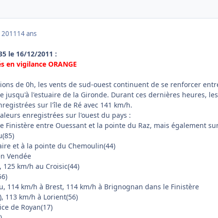
 2011
14 ans
35 le 16/12/2011 :
és en vigilance ORANGE
ions de 0h, les vents de sud-ouest continuent de se renforcer entr
e jusqu'à l'estuaire de la Gironde. Durant ces dernières heures, les
nregistrées sur l'île de Ré avec 141 km/h.
aleurs enregistrées sur l'ouest du pays :
le Finistère entre Ouessant et la pointe du Raz, mais également su
eu(85)
ire et à la pointe du Chemoulin(44)
 en Vendée
, 125 km/h au Croisic(44)
56)
au, 114 km/h à Brest, 114 km/h à Brignognan dans le Finistère
, 113 km/h à Lorient(56)
ice de Royan(17)
)