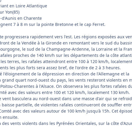
iant en Loire Atlantique
ur Yon(85)
 -d'Aunis en Charente
gnent 7 à 8 m sur la pointe Bretonne et le cap Ferret.
e progressera rapidement vers l'est. Les régions exposées aux ve
ndront de la Vendée à la Gironde en remontant vers le sud du bassi
a Bourgogne, le sud de la Champagne-Ardenne, la Lorraine et la Fra
afales proches de 140 km/h sur les départements de la côte atlan
les terres, les rafales atteindront entre 100 à 120 km/h, localemen
nts les plus forts sera assez bref, de l'ordre de 2 à 3 heures.
 l'éloignement de la dépression en direction de l'Allemagne et la
n grand quart nord-ouest du pays, les vents resteront violents en 
n Poitou-Charentes à l'Alsace. On observera les plus fortes rafales d
mté avec des valeurs entre 100 et 120 km/h, localement 130 km/h.
e vent basculera au nord-ouest dans une masse d'air qui se refroid
baisse partielle, de violentes rafales continueront de souffler entr
-Comté avec des valeurs autour de 100 km/h jusqu'à 15h. Cet épiso
 ensuite.
des vents violents dans les Pyrénées Orientales, sur la côte d'Azur