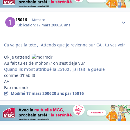
Author stats
15016
Membre
Publication:
17 mars 2006
20 ans
Ca va pas la tete ,
Attends que je revienne sur CA , tu vas voir
Ok je t'attend
Au fait tu es de mohon?? on s'est deja vu?
Quand ils m'ont attribué la 25100 , j'ai fait la gueule
comme d'hab !!!
A+
Fab mdrmdr
Modifié
17 mars 2006
20 ans
par 15016
Author stats