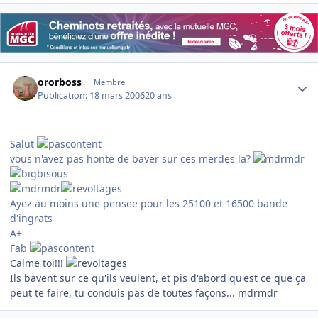
Author stats
ororboss
Membre
Publication:
18 mars 2006
20 ans
Salut
vous n'avez pas honte de baver sur ces merdes la?
Ayez au moins une pensee pour les 25100 et 16500 bande
d'ingrats
A+
Fab
Calme toi!!!
Ils bavent sur ce qu'ils veulent, et pis d'abord qu'est ce que ça
peut te faire, tu conduis pas de toutes façons... mdrmdr