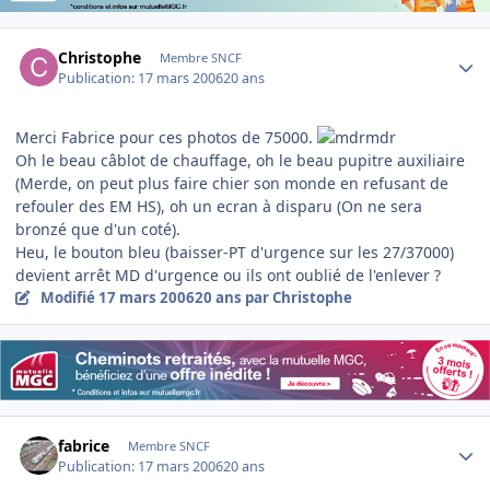
Author stats
Christophe
Membre SNCF
Publication:
17 mars 2006
20 ans
Merci Fabrice pour ces photos de 75000.
Oh le beau câblot de chauffage, oh le beau pupitre auxiliaire
(Merde, on peut plus faire chier son monde en refusant de
refouler des EM HS), oh un ecran à disparu (On ne sera
bronzé que d'un coté).
Heu, le bouton bleu (baisser-PT d'urgence sur les 27/37000)
devient arrêt MD d'urgence ou ils ont oublié de l'enlever ?
Modifié
17 mars 2006
20 ans
par Christophe
Author stats
fabrice
Membre SNCF
Publication:
17 mars 2006
20 ans