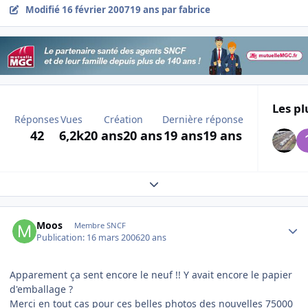
Modifié
16 février 2007
19 ans
par fabrice
Les pl
Réponses
Vues
Création
Dernière réponse
42
6,2k
20 ans
20 ans
19 ans
19 ans
Expand topic overview
Author stats
Moos
Membre SNCF
Publication:
16 mars 2006
20 ans
Apparement ça sent encore le neuf !! Y avait encore le papier
d'emballage ?
Merci en tout cas pour ces belles photos des nouvelles 75000