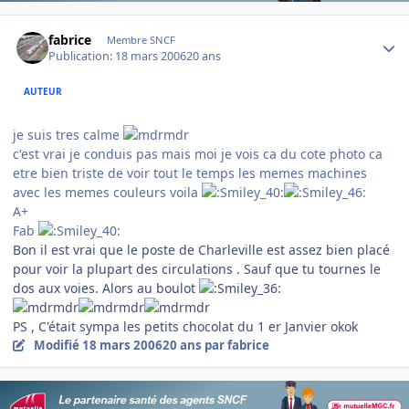
Author stats
fabrice
Membre SNCF
Publication:
18 mars 2006
20 ans
AUTEUR
je suis tres calme
c'est vrai je conduis pas mais moi je vois ca du cote photo ca
etre bien triste de voir tout le temps les memes machines
avec les memes couleurs voila
A+
Fab
Bon il est vrai que le poste de Charleville est assez bien placé
pour voir la plupart des circulations . Sauf que tu tournes le
dos aux voies. Alors au boulot
PS , C'était sympa les petits chocolat du 1 er Janvier okok
Modifié
18 mars 2006
20 ans
par fabrice