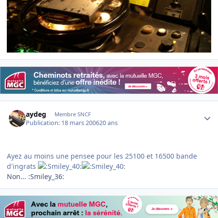
Author stats
aydeg
Membre SNCF
Publication:
18 mars 2006
20 ans
Ayez au moins une pensee pour les 25100 et 16500 bande
d'ingrats
Non... :Smiley_36: