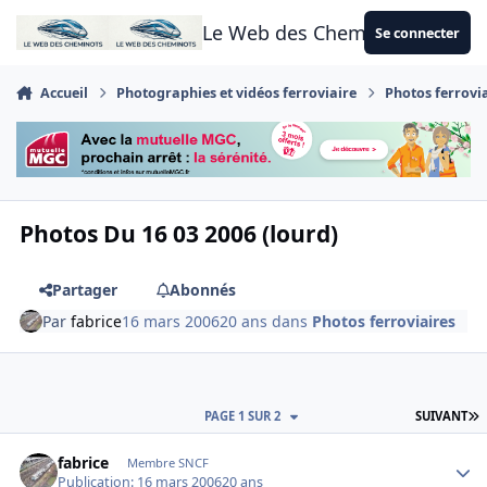
Aller au contenu
Le Web des Cheminots
Se connecter
Accueil
Photographies et vidéos ferroviaire
Photos ferrovi
Photos Du 16 03 2006 (lourd)
Partager
Abonnés
Par
fabrice
16 mars 2006
20 ans
dans
Photos ferroviaires
D
PAGE 1 SUR 2
SUIVANT
Author stats
fabrice
Membre SNCF
Publication:
16 mars 2006
20 ans