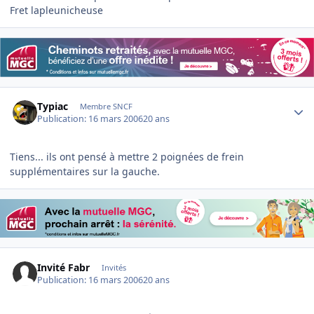
Fret lapleunicheuse
Author stats
Typiac
Membre SNCF
Publication:
16 mars 2006
20 ans
Tiens... ils ont pensé à mettre 2 poignées de frein
supplémentaires sur la gauche.
Invité Fabr
Invités
Publication:
16 mars 2006
20 ans