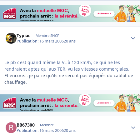
Author stats
Typiac
Membre SNCF
Publication:
16 mars 2006
20 ans
Le pb c'est quand même la VL à 120 km/h, ce qui ne les
rendraient aptes qu' aux TER, vu les vitesses commerçiales.
Et encore... je parie qu'ils ne seront pas équipés du cablot de
chauffage.
Author stats
BB67300
Membre
Publication:
16 mars 2006
20 ans