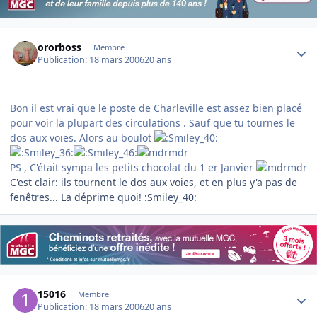
Author stats
ororboss
Membre
Publication:
18 mars 2006
20 ans
Bon il est vrai que le poste de Charleville est assez bien placé
pour voir la plupart des circulations . Sauf que tu tournes le
dos aux voies. Alors au boulot
PS , C'était sympa les petits chocolat du 1 er Janvier
C'est clair: ils tournent le dos aux voies, et en plus y'a pas de
fenêtres... La déprime quoi! :Smiley_40:
Author stats
15016
Membre
Publication:
18 mars 2006
20 ans