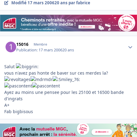
Modifié
17 mars 2006
20 ans
par fabrice
Author stats
15016
Membre
Publication:
17 mars 2006
20 ans
Salut
vous n'avez pas honte de baver sur ces merdes la?
Ayez au moins une pensee pour les 25100 et 16500 bande
d'ingrats
A+
Fab bigbisous