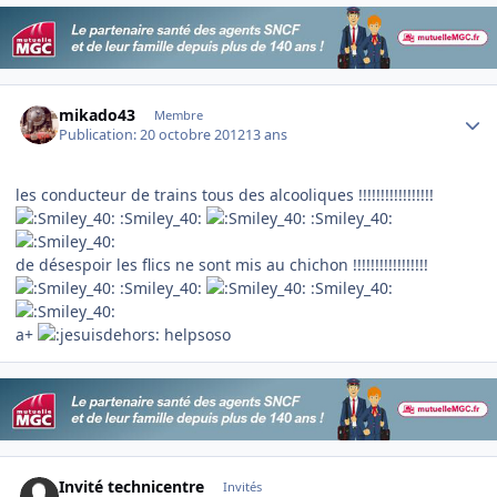
Author stats
mikado43
Membre
Publication:
20 octobre 2012
13 ans
les conducteur de trains tous des alcooliques !!!!!!!!!!!!!!!!!
:Smiley_40:
:Smiley_40:
de désespoir les flics ne sont mis au chichon !!!!!!!!!!!!!!!!!
:Smiley_40:
:Smiley_40:
a+
helpsoso
Invité technicentre
Invités