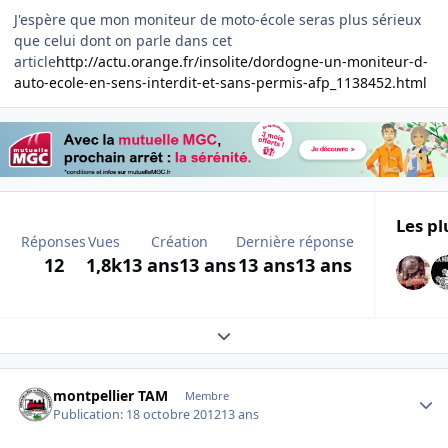
J'espère que mon moniteur de moto-école seras plus sérieux
que celui dont on parle dans cet
article
http://actu.orange.fr/insolite/dordogne-un-moniteur-d-
auto-ecole-en-sens-interdit-et-sans-permis-afp_1138452.html
Les pl
Réponses
Vues
Création
Dernière réponse
12
1,8k
13 ans
13 ans
13 ans
13 ans
Expand topic overview
Author stats
montpellier TAM
Membre
Publication:
18 octobre 2012
13 ans