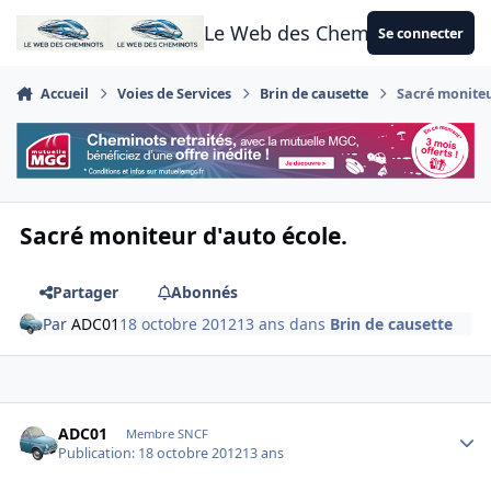
Aller au contenu
Le Web des Cheminots
Se connecter
Accueil
Voies de Services
Brin de causette
Sacré moniteu
Sacré moniteur d'auto école.
Partager
Abonnés
Par
ADC01
18 octobre 2012
13 ans
dans
Brin de causette
Author stats
ADC01
Membre SNCF
Publication:
18 octobre 2012
13 ans