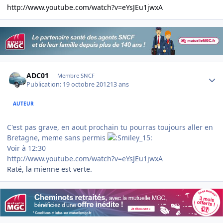
http://www.youtube.com/watch?v=eYsJEu1jwxA
Author stats
ADC01
Membre SNCF
Publication:
19 octobre 2012
13 ans
AUTEUR
C'est pas grave, en aout prochain tu pourras toujours aller en
Bretagne, meme sans permis
Voir à 12:30
http://www.youtube.com/watch?v=eYsJEu1jwxA
Raté, la mienne est verte.