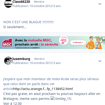
Class66220
Membre
Publication:
19 octobre 2012
13 ans
NON C'EST UNE BLAGUE !!!!!!!!!!!!
Si seulement...
Author stats
luxemburg
Membre
Publication:
19 octobre 2012
13 ans
J'espère que mon moniteur de moto-école seras plus sérieux
que celui dont on parle dans cet
article
http://actu.orange.f...fp_1138452.html
C'est pas grave, en aout prochain tu pourras toujours aller en
Bretagne, meme sans permis
Voir à 12:30