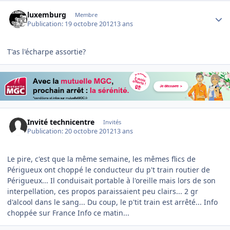
Author stats
luxemburg
Membre
Publication:
19 octobre 2012
13 ans
T'as l'écharpe assortie?
Invité technicentre
Invités
Publication:
20 octobre 2012
13 ans
Le pire, c'est que la même semaine, les mêmes flics de
Périgueux ont choppé le conducteur du p't train routier de
Périgueux... Il conduisait portable à l'oreille mais lors de son
interpellation, ces propos paraissaient peu clairs... 2 gr
d'alcool dans le sang... Du coup, le p'tit train est arrêté... Info
choppée sur France Info ce matin...