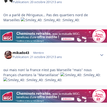
Publication:
20 octobre 2012
13 ans
On a parlé de Périgueux... Pas des quartiers nord de
Marseilles
:Smiley_40: :Smiley_40:
Author stats
mikado43
Membre
Publication:
21 octobre 2012
13 ans
oui mais non! la France n'est pas Marseille "mais" nous
Français chantons la "Marseillaise"
:Smiley_40:
:Smiley_40: :Smiley_40: