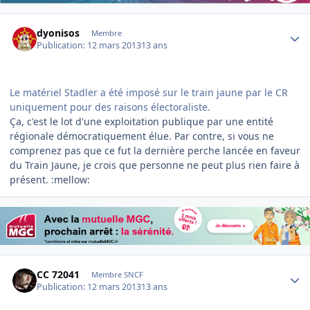
Author stats
dyonisos
Membre
Publication:
12 mars 2013
13 ans
Le matériel Stadler a été imposé sur le train jaune par le CR
uniquement pour des raisons électoraliste.
Ça, c'est le lot d'une exploitation publique par une entité
régionale démocratiquement élue. Par contre, si vous ne
comprenez pas que ce fut la dernière perche lancée en faveur
du Train Jaune, je crois que personne ne peut plus rien faire à
présent. :mellow:
Author stats
CC 72041
Membre SNCF
Publication:
12 mars 2013
13 ans