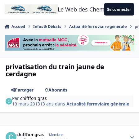
Aller au contenu
Le Web des Cheminots
Se connecter
Accueil
Infos & Débats
Actualité ferroviaire générale
pr
privatisation du train jaune de
cerdagne
Partager
Abonnés
Par
chifffon gras
10 mars 2013
13 ans
dans
Actualité ferroviaire générale
Author stats
chifffon gras
Membre