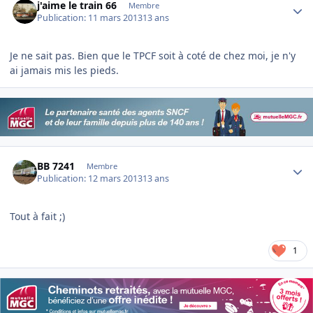
j'aime le train 66
Membre
Publication:
11 mars 2013
13 ans
Je ne sait pas. Bien que le TPCF soit à coté de chez moi, je n'y
ai jamais mis les pieds.
Author stats
BB 7241
Membre
Publication:
12 mars 2013
13 ans
Tout à fait ;)
1