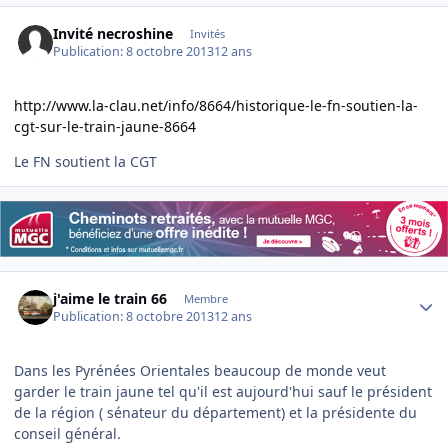
Invité necroshine
Invités
Publication:
8 octobre 2013
12 ans
http://www.la-clau.net/info/8664/historique-le-fn-soutien-la-
cgt-sur-le-train-jaune-8664
Le FN soutient la CGT
Author stats
j'aime le train 66
Membre
Publication:
8 octobre 2013
12 ans
Dans les Pyrénées Orientales beaucoup de monde veut
garder le train jaune tel qu'il est aujourd'hui sauf le président
de la région ( sénateur du département) et la présidente du
conseil général.