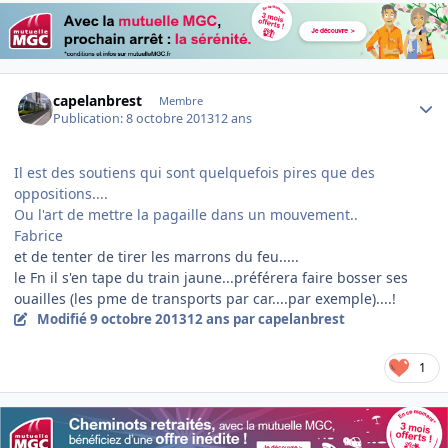
Author stats
capelanbrest
Membre
Publication:
8 octobre 2013
12 ans
Il est des soutiens qui sont quelquefois pires que des
oppositions....
Ou l'art de mettre la pagaille dans un mouvement..
Fabrice
et de tenter de tirer les marrons du feu.....
le Fn il s'en tape du train jaune...préférera faire bosser ses
ouailles (les pme de transports par car....par exemple)....!
Modifié
9 octobre 2013
12 ans
par capelanbrest
1