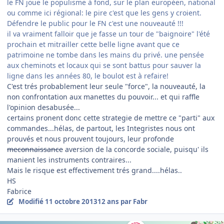
le FN joue le populisme à fond, sur le plan européen, national
ou comme ici régional: le pire c'est que les gens y croient.
Défendre le public pour le FN c'est une nouveauté !!!
il va vraiment falloir que je fasse un tour de "baignoire" l'été
prochain et mitrailler cette belle ligne avant que ce
patrimoine ne tombe dans les mains du privé. une pensée
aux cheminots et locaux qui se sont battus pour sauver la
ligne dans les années 80, le boulot est à refaire!
C'est trés probablement leur seule "force", la nouveauté, la
non confrontation aux manettes du pouvoir... et qui raffle
l'opinion desabusée...
certains pronent donc cette strategie de mettre ce "parti" aux
commandes...hélas, de partout, les Integristes nous ont
prouvés et nous prouvent toujours, leur profonde
meconnaissance
aversion de la concorde sociale, puisqu' ils
manient les instruments contraires...
Mais le risque est effectivement trés grand....hélas..
HS
Fabrice
Modifié
11 octobre 2013
12 ans
par Fabr