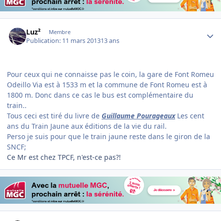
Author stats
Luz²
Membre
Publication:
11 mars 2013
13 ans
Pour ceux qui ne connaisse pas le coin, la gare de Font Romeu
Odeillo Via est à 1533 m et la commune de Font Romeu est à
1800 m. Donc dans ce cas le bus est complémentaire du
train..
Tous ceci est tiré du livre de
Guillaume Pourageaux
Les cent
ans du Train Jaune aux éditions de la vie du rail.
Perso je suis pour que le train jaune reste dans le giron de la
SNCF;
Ce Mr est chez TPCF, n'est-ce pas?!
Author stats