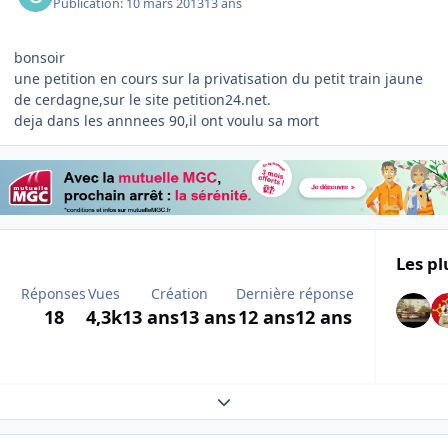
Publication:
10 mars 2013
13 ans
bonsoir
une petition en cours sur la privatisation du petit train jaune
de cerdagne,sur le site petition24.net.
deja dans les annnees 90,il ont voulu sa mort
Les pl
Réponses
Vues
Création
Dernière réponse
18
4,3k
13 ans
13 ans
12 ans
12 ans
Expand topic overview
Author stats