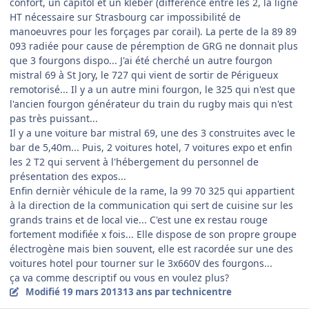
confort, un capitol et un kléber (différence entre les 2, la ligne
HT nécessaire sur Strasbourg car impossibilité de
manoeuvres pour les forçages par corail). La perte de la 89 89
093 radiée pour cause de péremption de GRG ne donnait plus
que 3 fourgons dispo... J'ai été cherché un autre fourgon
mistral 69 à St Jory, le 727 qui vient de sortir de Périgueux
remotorisé... Il y a un autre mini fourgon, le 325 qui n'est que
l'ancien fourgon générateur du train du rugby mais qui n'est
pas très puissant...
Il y a une voiture bar mistral 69, une des 3 construites avec le
bar de 5,40m... Puis, 2 voitures hotel, 7 voitures expo et enfin
les 2 T2 qui servent à l'hébergement du personnel de
présentation des expos...
Enfin dernièr véhicule de la rame, la 99 70 325 qui appartient
à la direction de la communication qui sert de cuisine sur les
grands trains et de local vie... C'est une ex restau rouge
fortement modifiée x fois... Elle dispose de son propre groupe
électrogène mais bien souvent, elle est racordée sur une des
voitures hotel pour tourner sur le 3x660V des fourgons...
ça va comme descriptif ou vous en voulez plus?
Modifié
19 mars 2013
13 ans
par technicentre