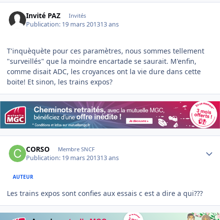
Invité PAZ
Invités
Publication:
19 mars 2013
13 ans
T'inquèquète pour ces paramètres, nous sommes tellement
"surveillés" que la moindre encartade se saurait. M'enfin,
comme disait ADC, les croyances ont la vie dure dans cette
boite! Et sinon, les trains expos?
Author stats
CORSO
Membre SNCF
Publication:
19 mars 2013
13 ans
AUTEUR
Les trains expos sont confies aux essais c est a dire a qui???