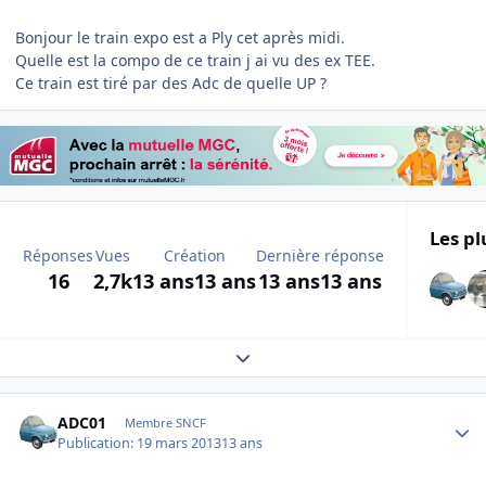
Bonjour le train expo est a Ply cet après midi.
Quelle est la compo de ce train j ai vu des ex TEE.
Ce train est tiré par des Adc de quelle UP ?
Les pl
Réponses
Vues
Création
Dernière réponse
16
2,7k
13 ans
13 ans
13 ans
13 ans
Expand topic overview
Author stats
ADC01
Membre SNCF
Publication:
19 mars 2013
13 ans