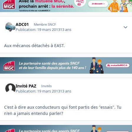
Author stats
ADC01
Membre SNCF
Publication:
19 mars 2013
13 ans
Aux mécanos détachés à EAST.
Invité PAZ
Invités
Publication:
19 mars 2013
13 ans
C'est à dire aux conducteurs qui font partis des "essais". Tu
n'en a jamais entendu parler?