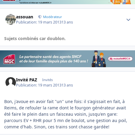
Author stats
assouan
Modérateur
Publication:
19 mars 2013
13 ans
Sujets combinés car doublon.
Invité PAZ
Invités
Publication:
19 mars 2013
13 ans
Bon, j'avoue en avoir fait "un" une fois: il s'agissait en fait, à
Reims, de refouler la rame dont le fourgon générateur avait
été faire le plein dans un faisceau voisin, jusqu'en gare:
parcours EV + RHR pour 5 mn de boulot, une gestion au poil,
comme d'hab. Sinon, ces trains sont chasse gardée!