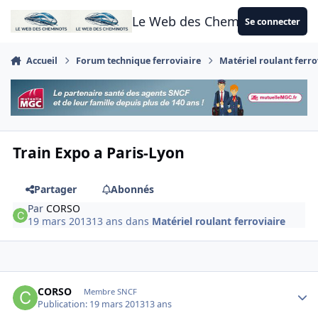
Aller au contenu
Le Web des Cheminots
Se connecter
Accueil
Forum technique ferroviaire
Matériel roulant ferro
Train Expo a Paris-Lyon
Partager
Abonnés
Par
CORSO
19 mars 2013
13 ans
dans
Matériel roulant ferroviaire
Author stats
CORSO
Membre SNCF
Publication:
19 mars 2013
13 ans