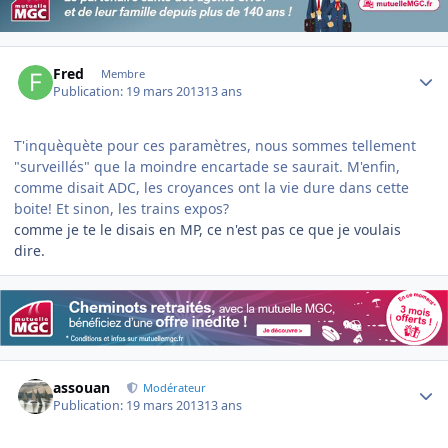
Author stats
Fred
Membre
Publication:
19 mars 2013
13 ans
T'inquèquète pour ces paramètres, nous sommes tellement
"surveillés" que la moindre encartade se saurait. M'enfin,
comme disait ADC, les croyances ont la vie dure dans cette
boite! Et sinon, les trains expos?
comme je te le disais en MP, ce n'est pas ce que je voulais
dire.
Author stats
assouan
Modérateur
Publication:
19 mars 2013
13 ans