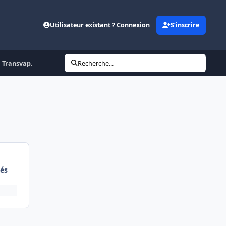
Utilisateur existant ? Connexion
S’inscrire
a Transvap.
Recherche...
és