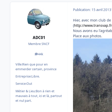
Publication:
15 avril 2013
Hier, avec mon club de 
(
http://www.transvap.fr
Nous avons eu l'agréab
Place aux photos.
ADC01
Membre SNCF
44k
messages
Ville:
Rien que pour en
emmerder certain, province
Entreprise:
Libre.
Service:
Out
Métier & Lieu:
Bon à rien et
mauvais à tout, ici et là, partout
et nul part.