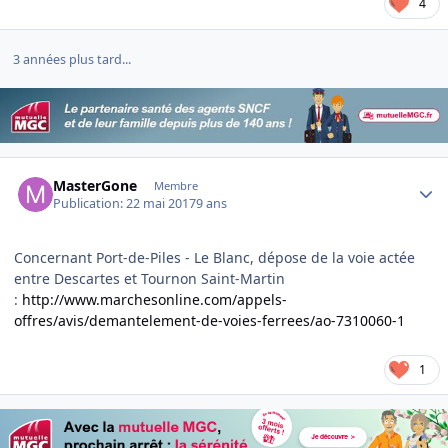
4
3 années plus tard...
Author stats
MasterGone
Membre
Publication:
22 mai 2017
9 ans
Concernant Port-de-Piles - Le Blanc, dépose de la voie actée
entre Descartes et Tournon Saint-Martin
:
http://www.marchesonline.com/appels-
offres/avis/demantelement-de-voies-ferrees/ao-7310060-1
1