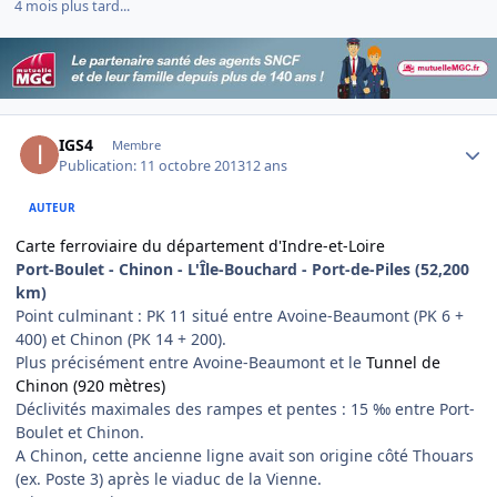
4 mois plus tard...
Author stats
IGS4
Membre
Publication:
11 octobre 2013
12 ans
AUTEUR
Carte ferroviaire du département d'Indre-et-Loire
Port-Boulet - Chinon - L'Île-Bouchard - Port-de-Piles (52,200
km)
Point culminant : PK 11 situé entre Avoine-Beaumont (PK 6 +
400) et Chinon (PK 14 + 200).
Plus précisément entre Avoine-Beaumont et le
Tunnel de
Chinon (920 mètres)
Déclivités maximales des rampes et pentes : 15 ‰ entre Port-
Boulet et Chinon.
A Chinon, cette ancienne ligne avait son origine côté Thouars
(ex. Poste 3) après le viaduc de la Vienne.