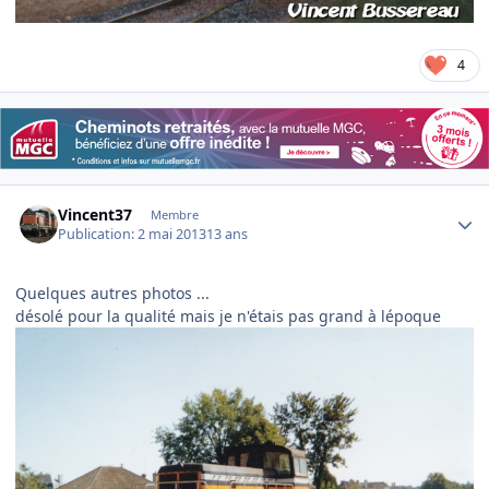
4
Author stats
Vincent37
Membre
Publication:
2 mai 2013
13 ans
Quelques autres photos ...
désolé pour la qualité mais je n'étais pas grand à lépoque