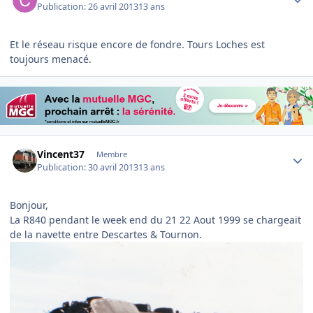
Publication:
26 avril 2013
13 ans
Et le réseau risque encore de fondre. Tours Loches est
toujours menacé.
Author stats
Vincent37
Membre
Publication:
30 avril 2013
13 ans
Bonjour,
La R840 pendant le week end du 21 22 Aout 1999 se chargeait
de la navette entre Descartes & Tournon.