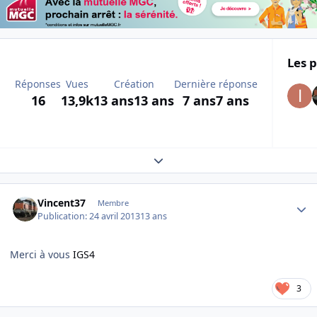
Les p
Réponses
Vues
Création
Dernière réponse
16
13,9k
13 ans
13 ans
7 ans
7 ans
Expand topic overview
Author stats
Vincent37
Membre
Publication:
24 avril 2013
13 ans
Merci à vous
IGS4
3