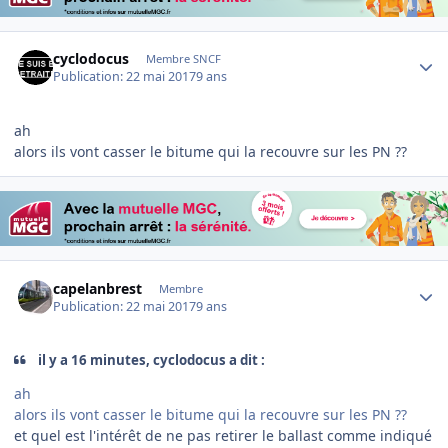
Author stats
cyclodocus
Membre SNCF
Publication:
22 mai 2017
9 ans
ah
alors ils vont casser le bitume qui la recouvre sur les PN ??
Author stats
capelanbrest
Membre
Publication:
22 mai 2017
9 ans
il y a 16 minutes, cyclodocus a dit :
ah
alors ils vont casser le bitume qui la recouvre sur les PN ??
et quel est l'intérêt de ne pas retirer le ballast comme indiqué