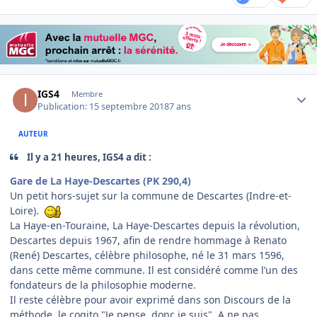
Author stats
IGS4
Membre
Publication:
15 septembre 2018
7 ans
AUTEUR
Il y a 21 heures, IGS4 a dit :
Gare de La Haye-Descartes (PK 290,4)
Un petit hors-sujet sur la commune de Descartes (Indre-et-
Loire).
La Haye-en-Touraine, La Haye-Descartes depuis la révolution,
Descartes depuis 1967, afin de rendre hommage à Renato
(René) Descartes, célèbre philosophe, né le 31 mars 1596,
dans cette même commune. Il est considéré comme l’un des
fondateurs de la philosophie moderne.
Il reste célèbre pour avoir exprimé dans son Discours de la
méthode, le cogito "Je pense, donc je suis". A ne pas