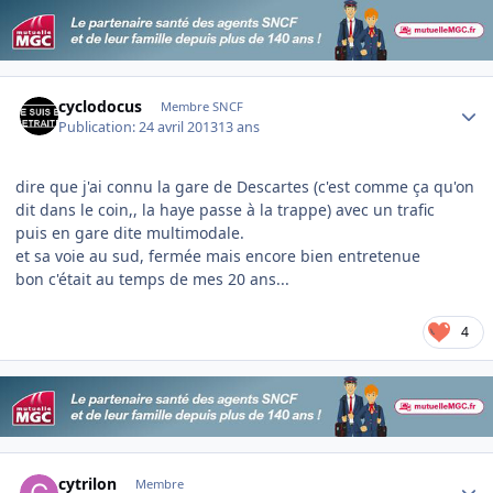
Author stats
cyclodocus
Membre SNCF
Publication:
24 avril 2013
13 ans
dire que j'ai connu la gare de Descartes (c'est comme ça qu'on
dit dans le coin,, la haye passe à la trappe) avec un trafic
puis en gare dite multimodale.
et sa voie au sud, fermée mais encore bien entretenue
bon c'était au temps de mes 20 ans...
4
Author stats
cytrilon
Membre