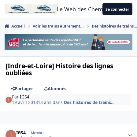
Aller au contenu
Le Web des Cheminots
Se connecter
Accueil
Voir les trains autrement...
Des histoires de trains..
[Indre-et-Loire] Histoire des lignes
oubliées
Partager
Abonnés
Par
IGS4
19 avril 2013
13 ans
dans
Des histoires de trains...
Author stats
IGS4
Membre