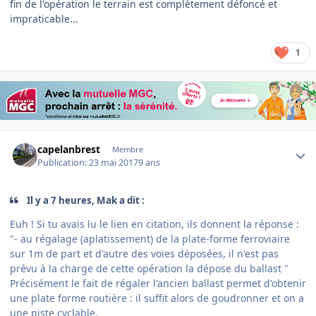
fin de l'opération le terrain est complètement défoncé et
impraticable...
1
Author stats
capelanbrest
Membre
Publication:
23 mai 2017
9 ans
Il y a 7 heures, Mak a dit :
Euh ! Si tu avais lu le lien en citation, ils donnent la réponse :
"- au régalage (aplatissement) de la plate-forme ferroviaire
sur 1m de part et d'autre des voies déposées, il n'est pas
prévu à la charge de cette opération la dépose du ballast "
Précisément le fait de régaler l'ancien ballast permet d'obtenir
une plate forme routière : il suffit alors de goudronner et on a
une piste cyclable.