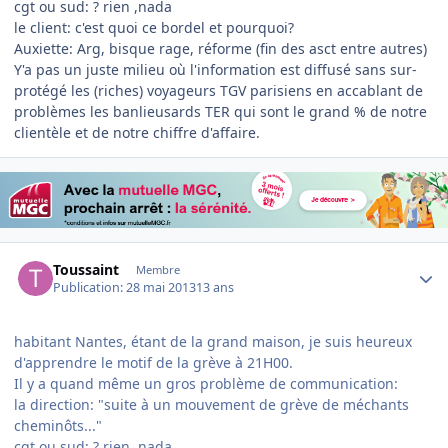
cgt ou sud: ? rien ,nada
le client: c'est quoi ce bordel et pourquoi?
Auxiette: Arg, bisque rage, réforme (fin des asct entre autres)
Y'a pas un juste milieu où l'information est diffusé sans sur-
protégé les (riches) voyageurs TGV parisiens en accablant de
problèmes les banlieusards TER qui sont le grand % de notre
clientèle et de notre chiffre d'affaire.
Author stats
Toussaint
Membre
Publication:
28 mai 2013
13 ans
habitant Nantes, étant de la grand maison, je suis heureux
d'apprendre le motif de la grève à 21H00.
Il y a quand même un gros problème de communication:
la direction: "suite à un mouvement de grève de méchants
cheminôts..."
cgt ou sud: ? rien ,nada