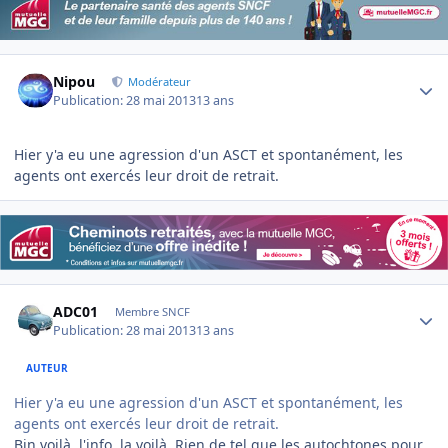
Author stats
Nipou
Modérateur
Publication:
28 mai 2013
13 ans
Hier y'a eu une agression d'un ASCT et spontanément, les
agents ont exercés leur droit de retrait.
Author stats
ADC01
Membre SNCF
Publication:
28 mai 2013
13 ans
AUTEUR
Hier y'a eu une agression d'un ASCT et spontanément, les
agents ont exercés leur droit de retrait.
Bin voilà, l'info, la voilà, Rien de tel que les autochtones pour