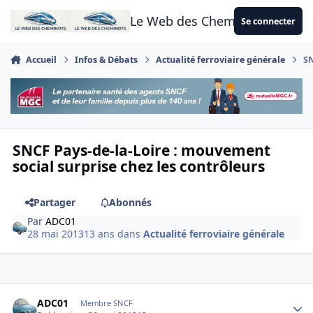
Aller au contenu
Le Web des Cheminots
Se connecter
Accueil
Infos & Débats
Actualité ferroviaire générale
SN
SNCF Pays-de-la-Loire : mouvement
social surprise chez les contrôleurs
Partager
Abonnés
Par
ADC01
28 mai 2013
13 ans
dans
Actualité ferroviaire générale
Author stats
ADC01
Membre SNCF