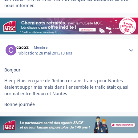
nous informer.
Author stats
coco2
Membre
Publication:
28 mai 2013
13 ans
Bonjour
Hier j étais en gare de Redon certains trains pour Nantes
étaient supprimés mais dans l ensemble le trafic était quasi
normal entre Redon et Nantes
Bonne journée