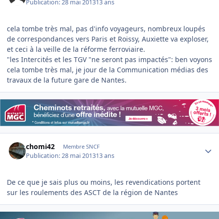
Publication:
28 mai 2013
13 ans
cela tombe très mal, pas d'info voyageurs, nombreux loupés
de correspondances vers Paris et Roissy, Auxiette va exploser,
et ceci à la veille de la réforme ferroviaire.
"les Intercités et les TGV "ne seront pas impactés": ben voyons
cela tombe très mal, je jour de la Communication médias des
travaux de la future gare de Nantes.
Author stats
chomi42
Membre SNCF
Publication:
28 mai 2013
13 ans
De ce que je sais plus ou moins, les revendications portent
sur les roulements des ASCT de la région de Nantes