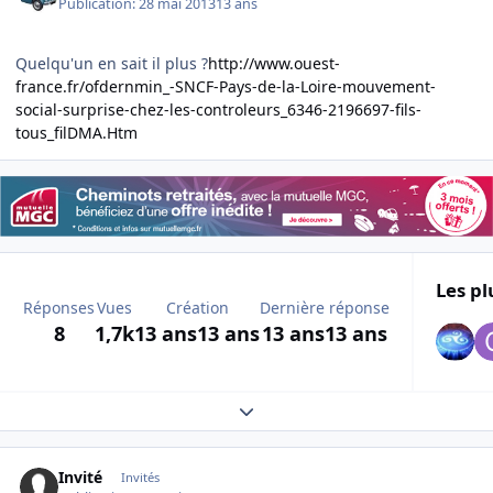
Publication:
28 mai 2013
13 ans
Quelqu'un en sait il plus ?
http://www.ouest-
france.fr/ofdernmin_-SNCF-Pays-de-la-Loire-mouvement-
social-surprise-chez-les-controleurs_6346-2196697-fils-
tous_filDMA.Htm
Les pl
Réponses
Vues
Création
Dernière réponse
8
1,7k
13 ans
13 ans
13 ans
13 ans
Expand topic overview
Invité
Invités