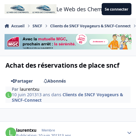
Aller au contenu
Le Web des Cheminots
Se connecter
Accueil
SNCF
Clients de SNCF Voyageurs & SNCF-Connect
Achat des réservations de place sncf
Partager
Abonnés
Par
laurentxu
10 juin 2013
13 ans
dans
Clients de SNCF Voyageurs &
SNCF-Connect
Author stats
laurentxu
Membre
Publication:
10 juin 2013
13 ans