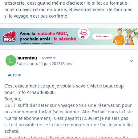
trésorerie, c'est quand même d'acheter le billet au format e-
billet ou avec retrait en borne, et éventuellement de l'annuler
si le voyage n'est pas confirmé !
Author stats
laurentxu
Membre
Publication:
11 juin 2013
13 ans
AUTEUR
C'est exactement ce que je voulais savoir. Merci beaucoup
pour l'info Arnaud68800.
Bonjour,
Oui, il suffit d'acheter sur Voyages SNCF une réservation pour
un abonnement forfait (sélectionner "Abo Forfait" dans la liste
"Carte et abonnement). C'est payant (1,50€) et je ne sais pas
s'il est possible de se la faire rembourser une fois le vrai billet
acheté.
Une autre astuce est de sélectionner un tarif à prix variable