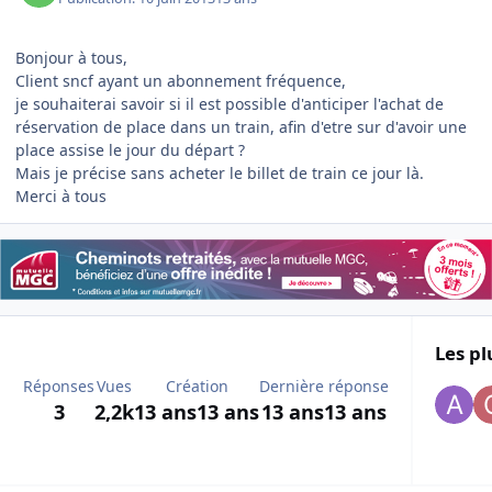
Bonjour à tous,
Client sncf ayant un abonnement fréquence,
je souhaiterai savoir si il est possible d'anticiper l'achat de
réservation de place dans un train, afin d'etre sur d'avoir une
place assise le jour du départ ?
Mais je précise sans acheter le billet de train ce jour là.
Merci à tous
Les pl
Réponses
Vues
Création
Dernière réponse
3
2,2k
13 ans
13 ans
13 ans
13 ans