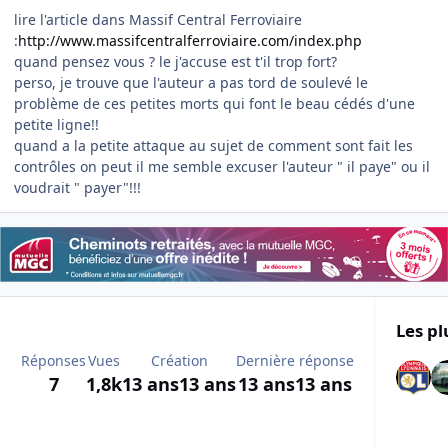
lire l'article dans Massif Central Ferroviaire
:
http://www.massifcentralferroviaire.com/index.php
quand pensez vous ? le j'accuse est t'il trop fort?
perso, je trouve que l'auteur a pas tord de soulevé le
problème de ces petites morts qui font le beau cédés d'une
petite ligne!!
quand a la petite attaque au sujet de comment sont fait les
contrôles on peut il me semble excuser l'auteur " il paye" ou il
voudrait " payer"!!!
Les pl
Réponses
Vues
Création
Dernière réponse
7
1,8k
13 ans
13 ans
13 ans
13 ans