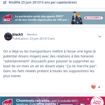
Modifié
23 juin 2013
13 ans
par capelanbrest
Author stats
black5
Membre
Publication:
23 juin 2013
13 ans
On a déjà vu les transporteurs mettre à l'essai une ligne (à
potentiel disons moyen) avec des relations à des horaires
"volontairement" dissuasifs pour pouvoir la supprimer au
bout de six mois un an en disant voyez "Ça ne marche pas".
Donc les faits relatés pretent à toutes les suppositions les
plus noires
4