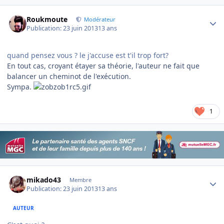
Author stats
Roukmoute
Modérateur
Publication:
23 juin 2013
13 ans
quand pensez vous ? le j'accuse est t'il trop fort?
En tout cas, croyant étayer sa théorie, l'auteur ne fait que
balancer un cheminot de l'exécution.
Sympa.
1
Author stats
mikado43
Membre
Publication:
23 juin 2013
13 ans
AUTEUR