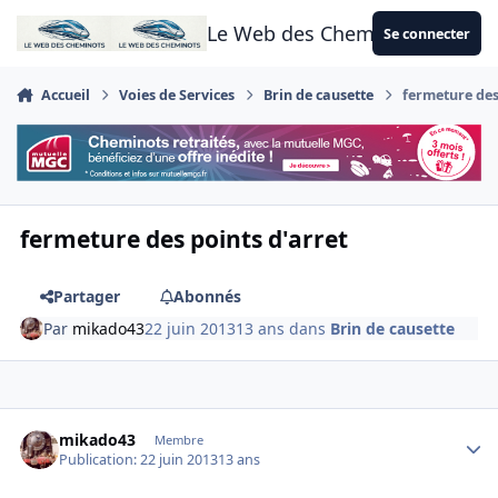
Aller au contenu
Le Web des Cheminots
Se connecter
Accueil
Voies de Services
Brin de causette
fermeture des
fermeture des points d'arret
Partager
Abonnés
Par
mikado43
22 juin 2013
13 ans
dans
Brin de causette
Author stats
mikado43
Membre
Publication:
22 juin 2013
13 ans