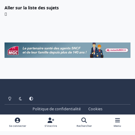
Aller sur la liste des sujets
Light Mode
Dark Mode
System Preference
Politique de confidentialité
Cookies
www.cheminots.net - Forum Libre depuis 2003
Powered by
Invision Community
Se connecter
S’inscrire
Rechercher
Menu