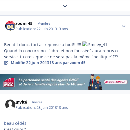
Expand topic overview
Author stats
zoom 45
Membre
Publication:
22 juin 2013
13 ans
Ben dit donc, toi t'as reponse à tout!!!!!!!
Quand la concurrence "libre et non faussée" aura repris ce
service, tu crois que ce ne sera pas la même "politique"???
Modifié
22 juin 2013
13 ans
par zoom 45
Invité
Invités
Publication:
23 juin 2013
13 ans
beau cédés
C'est quoi ?