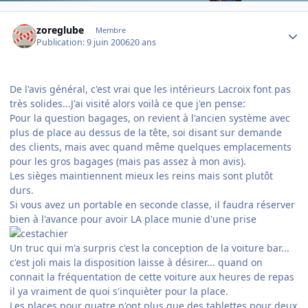
Author stats
zoreglube
Membre
Publication:
9 juin 2006
20 ans
De l'avis général, c'est vrai que les intérieurs Lacroix font pas
très solides...J'ai visité alors voilà ce que j'en pense:
Pour la question bagages, on revient à l'ancien système avec
plus de place au dessus de la tête, soi disant sur demande
des clients, mais avec quand même quelques emplacements
pour les gros bagages (mais pas assez à mon avis).
Les sièges maintiennent mieux les reins mais sont plutôt
durs.
Si vous avez un portable en seconde classe, il faudra réserver
bien à l'avance pour avoir LA place munie d'une prise
Un truc qui m'a surpris c'est la conception de la voiture bar...
c'est joli mais la disposition laisse à désirer... quand on
connait la fréquentation de cette voiture aux heures de repas
il ya vraiment de quoi s'inquièter pour la place.
Les places pour quatre n'ont plus que des tablettes pour deux