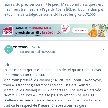
J'aurais du préciser corail + le pied! Mais corail classique c'est
mes 1 iers train seule à l'age de 10ans
oui la clim pas
le top, mais nostalgique sur la LN4 avec les gros cc72000!
Author stats
CC 72065
Membre
Publication:
10 mai 2006
20 ans
Salut
J'ai les memes gouts que Ioda. Rien de tel qu'un Corail+ avec
une sybic ou un CC 72000.
Mon train préféré le Cevenol ( 14 voitures Corail + avec Sybic,
train à 3 tranches; Clermont Ferrand, Beziers l'Aubrac,
Marseille le Cevenol) le 5957 départ PLY 8 heures 47, arrivée
Nevers 10 heures 43; mais le plus souvent 10 heures 39.
D'ailleurs les mécanos de Nevers sont des pros pour faire le
trait ou le respect de l'heure. Chapeau bas les gars!