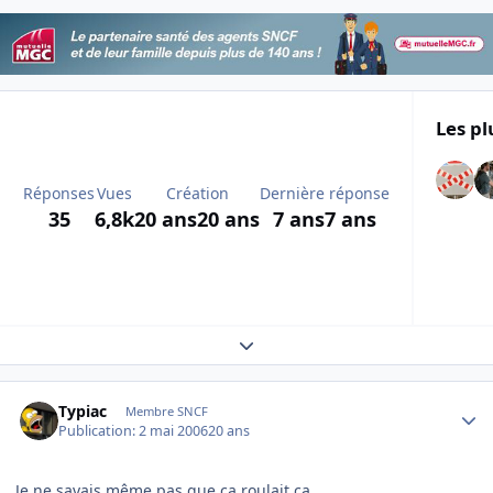
Les pl
Réponses
Vues
Création
Dernière réponse
35
6,8k
20 ans
20 ans
7 ans
7 ans
Expand topic overview
Author stats
Typiac
Membre SNCF
Publication:
2 mai 2006
20 ans
Je ne savais même pas que ça roulait ça.