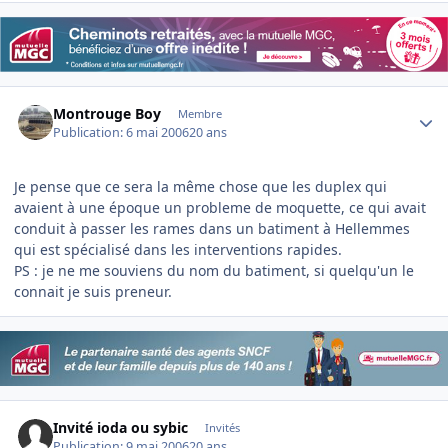
Author stats
Montrouge Boy
Membre
Publication:
6 mai 2006
20 ans
Je pense que ce sera la même chose que les duplex qui
avaient à une époque un probleme de moquette, ce qui avait
conduit à passer les rames dans un batiment à Hellemmes
qui est spécialisé dans les interventions rapides.
PS : je ne me souviens du nom du batiment, si quelqu'un le
connait je suis preneur.
Invité ioda ou sybic
Invités
Publication:
9 mai 2006
20 ans