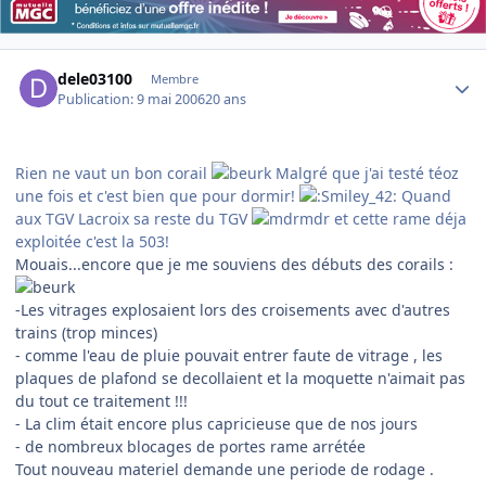
Author stats
dele03100
Membre
Publication:
9 mai 2006
20 ans
Rien ne vaut un bon corail
Malgré que j'ai testé téoz
une fois et c'est bien que pour dormir!
Quand
aux TGV Lacroix sa reste du TGV
et cette rame déja
exploitée c'est la 503!
Mouais...encore que je me souviens des débuts des corails :
-Les vitrages explosaient lors des croisements avec d'autres
trains (trop minces)
- comme l'eau de pluie pouvait entrer faute de vitrage , les
plaques de plafond se decollaient et la moquette n'aimait pas
du tout ce traitement !!!
- La clim était encore plus capricieuse que de nos jours
- de nombreux blocages de portes rame arrétée
Tout nouveau materiel demande une periode de rodage .