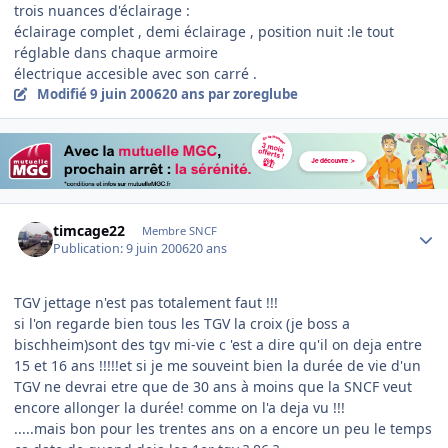
trois nuances d'éclairage :
éclairage complet , demi éclairage , position nuit :le tout
réglable dans chaque armoire
électrique accesible avec son carré .
Modifié
9 juin 2006
20 ans
par zoreglube
Author stats
timcage22
Membre SNCF
Publication:
9 juin 2006
20 ans
TGV jettage n'est pas totalement faut !!!
si l'on regarde bien tous les TGV la croix (je boss a
bischheim)sont des tgv mi-vie c 'est a dire qu'il on deja entre
15 et 16 ans !!!!!et si je me souveint bien la durée de vie d'un
TGV ne devrai etre que de 30 ans à moins que la SNCF veut
encore allonger la durée! comme on l'a deja vu !!!
.....mais bon pour les trentes ans on a encore un peu le temps