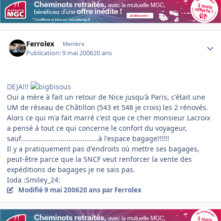
Author stats
Ferrolex
Membre
Publication:
9 mai 2006
20 ans
DEJA!!!
Oui a mère à fait un retour de Nice jusqu'à Paris, c'était une
UM de réseau de Châtillon (543 et 548 je crois) les 2 rénovés.
Alors ce qui m'a fait marré c'est que ce cher monsieur Lacroix
a pensé à tout ce qui concerne le confort du voyageur,
sauf.......................................à l'espace bagage!!!!!!
Il y a pratiquement pas d'endroits où mettre ses bagages,
peut-être parce que la SNCF veut renforcer la vente des
expéditions de bagages je ne sais pas.
Ioda :Smiley_24:
Modifié
9 mai 2006
20 ans
par Ferrolex