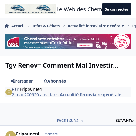
Aller au contenu
Le Web des Cheminots
Se connecter
Accueil
Infos & Débats
Actualité ferroviaire générale
Tg
Tgv Renov= Comment Mal Investir...
Partager
Abonnés
Par
Fripounet4
2 mai 2006
20 ans
dans
Actualité ferroviaire générale
D
PAGE 1 SUR 2
SUIVANT
Author stats
Fripounet4
Membre