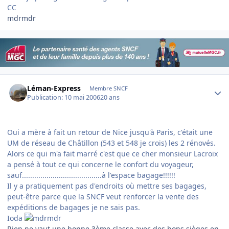
CC
mdrmdr
Author stats
Léman-Express
Membre SNCF
Publication:
10 mai 2006
20 ans
Oui a mère à fait un retour de Nice jusqu'à Paris, c'était une
UM de réseau de Châtillon (543 et 548 je crois) les 2 rénovés.
Alors ce qui m'a fait marré c'est que ce cher monsieur Lacroix
a pensé à tout ce qui concerne le confort du voyageur,
sauf.......................................à l'espace bagage!!!!!!
Il y a pratiquement pas d'endroits où mettre ses bagages,
peut-être parce que la SNCF veut renforcer la vente des
expéditions de bagages je ne sais pas.
Ioda
Rien ne vaut une bonne 3ème classe avec des bons sièges en