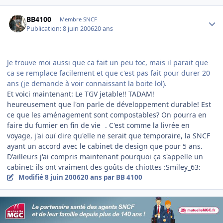
Author stats
BB4100
Membre SNCF
Publication:
8 juin 2006
20 ans
Je trouve moi aussi que ca fait un peu toc, mais il parait que
ca se remplace facilement et que c'est pas fait pour durer 20
ans (je demande à voir connaissant la boite lol).
Et voici maintenant: Le TGV jetable!! TADAM!
heureusement que l'on parle de développement durable! Est
ce que les aménagement sont compostables? On pourra en
faire du fumier en fin de vie
. C'est comme la livrée en
voyage, j'ai ouï dire qu'elle ne serait que temporaire, la SNCF
ayant un accord avec le cabinet de design que pour 5 ans.
D'ailleurs j'ai compris maintenant pourquoi ça s'appelle un
cabinet: ils ont vraiment des goûts de chiottes :Smiley_63:
Modifié
8 juin 2006
20 ans
par BB 4100