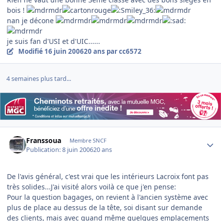
bois !
nan je décone
je suis fan d'USI et d'UIC......
Modifié
16 juin 2006
20 ans
par cc6572
4 semaines plus tard...
Author stats
Franssoua
Membre SNCF
Publication:
8 juin 2006
20 ans
De l'avis général, c'est vrai que les intérieurs Lacroix font pas
très solides...J'ai visité alors voilà ce que j'en pense:
Pour la question bagages, on revient à l'ancien système avec
plus de place au dessus de la tête, soi disant sur demande
des clients, mais avec quand même quelques emplacements