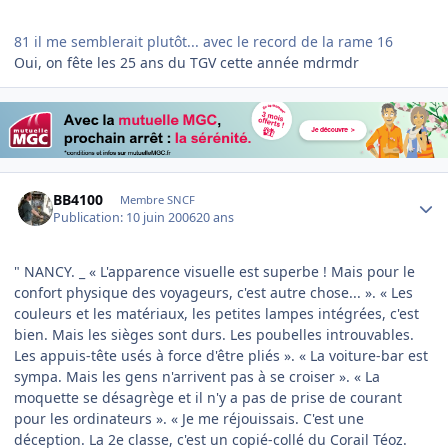
81 il me semblerait plutôt... avec le record de la rame 16
Oui, on fête les 25 ans du TGV cette année mdrmdr
Author stats
BB4100
Membre SNCF
Publication:
10 juin 2006
20 ans
" NANCY. _ « L'apparence visuelle est superbe ! Mais pour le
confort physique des voyageurs, c'est autre chose... ». « Les
couleurs et les matériaux, les petites lampes intégrées, c'est
bien. Mais les sièges sont durs. Les poubelles introuvables.
Les appuis-tête usés à force d'être pliés ». « La voiture-bar est
sympa. Mais les gens n'arrivent pas à se croiser ». « La
moquette se désagrège et il n'y a pas de prise de courant
pour les ordinateurs ». « Je me réjouissais. C'est une
déception. La 2e classe, c'est un copié-collé du Corail Téoz.