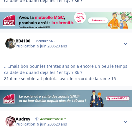
ca date de quand deja les 1er tgv ? 86 ?
Author stats
BB4100
Membre SNCF
Publication:
9 juin 2006
20 ans
.....mais bon pour les trentes ans on a encore un peu le temps
ca date de quand deja les 1er tgv ? 86 ?
81 il me semblerait plutôt... avec le record de la rame 16
Author stats
Audrey
Administrateur *
Publication:
9 juin 2006
20 ans