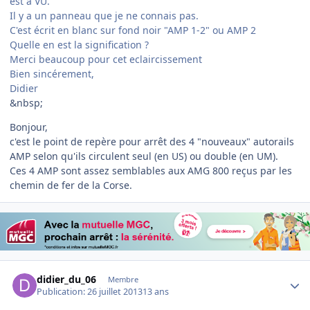
est a VU.
Il y a un panneau que je ne connais pas.
C'est écrit en blanc sur fond noir "AMP 1-2" ou AMP 2
Quelle en est la signification ?
Merci beaucoup pour cet eclaircissement
Bien sincérement,
Didier
&nbsp;
Bonjour,
c'est le point de repère pour arrêt des 4 "nouveaux" autorails
AMP selon qu'ils circulent seul (en US) ou double (en UM).
Ces 4 AMP sont assez semblables aux AMG 800 reçus par les
chemin de fer de la Corse.
Author stats
didier_du_06
Membre
Publication:
26 juillet 2013
13 ans