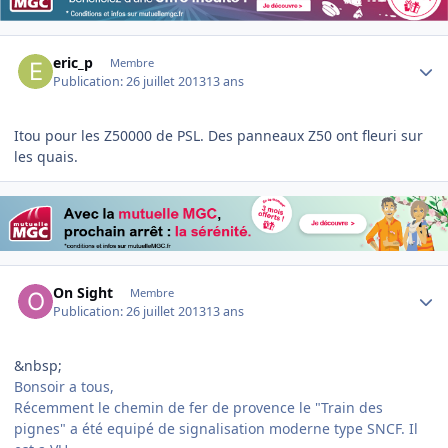
Author stats
eric_p
Membre
Publication:
26 juillet 2013
13 ans
Itou pour les Z50000 de PSL. Des panneaux Z50 ont fleuri sur
les quais.
Author stats
On Sight
Membre
Publication:
26 juillet 2013
13 ans
&nbsp;
Bonsoir a tous,
Récemment le chemin de fer de provence le "Train des
pignes" a été equipé de signalisation moderne type SNCF. Il