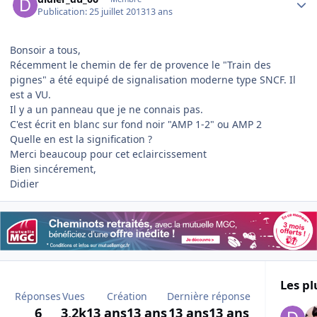
Publication:
25 juillet 2013
13 ans
Bonsoir a tous,
Récemment le chemin de fer de provence le "Train des
pignes" a été equipé de signalisation moderne type SNCF. Il
est a VU.
Il y a un panneau que je ne connais pas.
C'est écrit en blanc sur fond noir "AMP 1-2" ou AMP 2
Quelle en est la signification ?
Merci beaucoup pour cet eclaircissement
Bien sincérement,
Didier
Les pl
Réponses
Vues
Création
Dernière réponse
6
3,2k
13 ans
13 ans
13 ans
13 ans