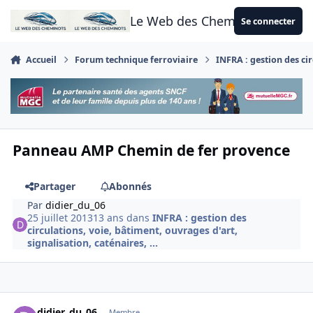
Aller au contenu
Le Web des Cheminots
Se connecter
Accueil
Forum technique ferroviaire
INFRA : gestion des cir
Panneau AMP Chemin de fer provence
Partager
Abonnés
Par
didier_du_06
25 juillet 2013
13 ans
dans
INFRA : gestion des
circulations, voie, bâtiment, ouvrages d'art,
signalisation, caténaires, ...
Author stats
didier_du_06
Membre