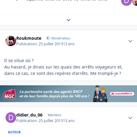
Expand topic overview
Author stats
Roukmoute
Modérateur
Publication:
25 juillet 2013
13 ans
Il se situe où ?
Au hasard, je dirais sur les quais des arrêts voyageurs et,
dans ce cas, ce sont des repères d'arrêts. Me trompé-je ?
Author stats
didier_du_06
Membre
Publication:
25 juillet 2013
13 ans
AUTEUR