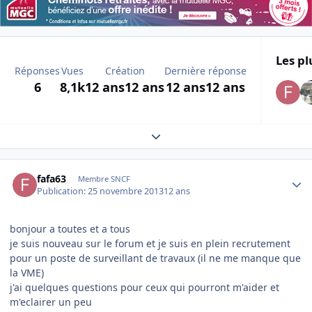
Les pl
Réponses
Vues
Création
Dernière réponse
6
8,1k
12 ans
12 ans
12 ans
12 ans
Expand topic overview
Author stats
fafa63
Membre SNCF
Publication:
25 novembre 2013
12 ans
bonjour a toutes et a tous
je suis nouveau sur le forum et je suis en plein recrutement
pour un poste de surveillant de travaux (il ne me manque que
la VME)
j'ai quelques questions pour ceux qui pourront m'aider et
m'eclairer un peu