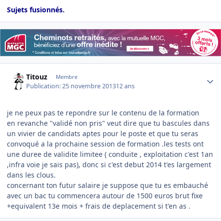
Sujets fusionnés.
Author stats
Titouz
Membre
Publication:
25 novembre 2013
12 ans
je ne peux pas te repondre sur le contenu de la formation
en revanche "validé non pris" veut dire que tu bascules dans
un vivier de candidats aptes pour le poste et que tu seras
convoqué a la prochaine session de formation .les tests ont
une duree de validite limitee ( conduite , exploitation c'est 1an
,infra voie je sais pas), donc si c'est debut 2014 t'es largement
dans les clous.
concernant ton futur salaire je suppose que tu es embauché
avec un bac tu commencera autour de 1500 euros brut fixe
+equivalent 13e mois + frais de deplacement si t'en as .