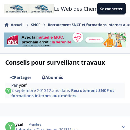
Aller au contenu
Le Web des Cheminots
Se connecter
Accueil
SNCF
Recrutement SNCF et formations internes aux
Conseils pour surveillant travaux
Partager
Abonnés
Par
ycef
7 septembre 2013
12 ans
dans
Recrutement SNCF et
formations internes aux métiers
Author stats
ycef
Membre
Publication:
7 septembre 2013
12 ans