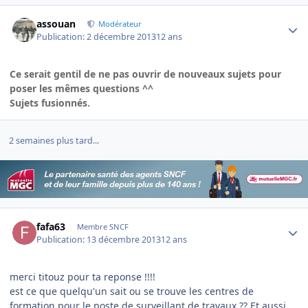
Author stats
assouan
Modérateur
Publication:
2 décembre 2013
12 ans
Ce serait gentil de ne pas ouvrir de nouveaux sujets pour
poser les mêmes questions ^^
Sujets fusionnés.
2 semaines plus tard...
Author stats
fafa63
Membre SNCF
Publication:
13 décembre 2013
12 ans
merci titouz pour ta reponse !!!!
est ce que quelqu'un sait ou se trouve les centres de
formation pour le poste de surveillant de travaux ?? Et aussi