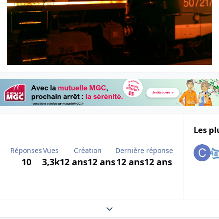
Les pl
Réponses
Vues
Création
Dernière réponse
10
3,3k
12 ans
12 ans
12 ans
12 ans
Expand topic overview