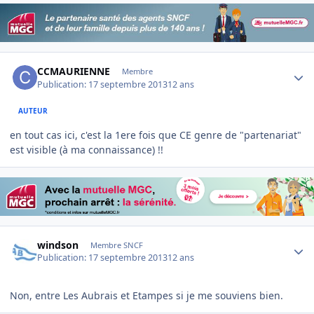
Author stats
CCMAURIENNE
Membre
Publication:
17 septembre 2013
12 ans
AUTEUR
en tout cas ici, c'est la 1ere fois que CE genre de "partenariat"
est visible (à ma connaissance) !!
Author stats
windson
Membre SNCF
Publication:
17 septembre 2013
12 ans
Non, entre Les Aubrais et Etampes si je me souviens bien.