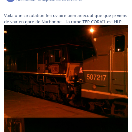
Voila une circulation ferroviaire bien anecdotique que je viens
de voir en gare de Narbonne....la rame TER CORAIL est HLP.