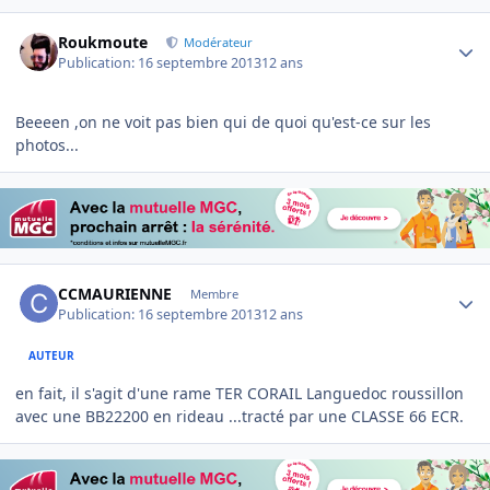
Author stats
Roukmoute
Modérateur
Publication:
16 septembre 2013
12 ans
Beeeen ,on ne voit pas bien qui de quoi qu'est-ce sur les
photos...
Author stats
CCMAURIENNE
Membre
Publication:
16 septembre 2013
12 ans
AUTEUR
en fait, il s'agit d'une rame TER CORAIL Languedoc roussillon
avec une BB22200 en rideau ...tracté par une CLASSE 66 ECR.