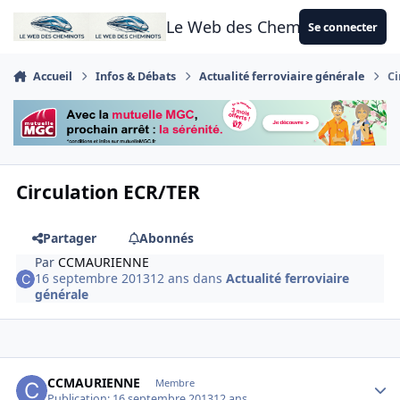
Aller au contenu
Le Web des Cheminots
Se connecter
Accueil
Infos & Débats
Actualité ferroviaire générale
Ci
Circulation ECR/TER
Partager
Abonnés
Par
CCMAURIENNE
16 septembre 2013
12 ans
dans
Actualité ferroviaire
générale
Author stats
CCMAURIENNE
Membre
Publication:
16 septembre 2013
12 ans