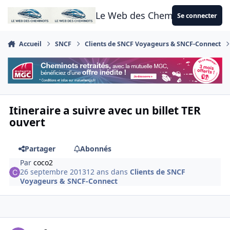
Aller au contenu
Le Web des Cheminots
Se connecter
Accueil
SNCF
Clients de SNCF Voyageurs & SNCF-Connect
Itineraire a suivre avec un billet TER
ouvert
Partager
Abonnés
Par
coco2
26 septembre 2013
12 ans
dans
Clients de SNCF
Voyageurs & SNCF-Connect
Author stats