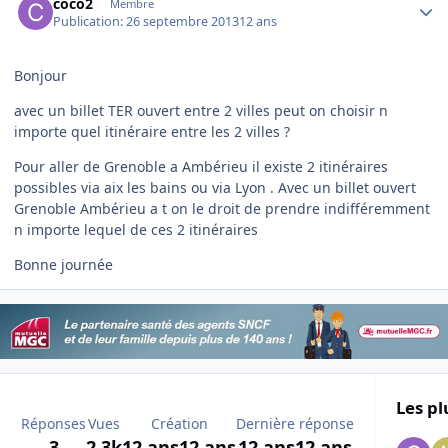
coco2
Membre
Publication:
26 septembre 2013
12 ans
Bonjour
avec un billet TER ouvert entre 2 villes peut on choisir n
importe quel itinéraire entre les 2 villes ?
Pour aller de Grenoble a Ambérieu il existe 2 itinéraires
possibles via aix les bains ou via Lyon . Avec un billet ouvert
Grenoble Ambérieu a t on le droit de prendre indifféremment
n importe lequel de ces 2 itinéraires
Bonne journée
Les pl
Réponses
Vues
Création
Dernière réponse
3
2,3k
12 ans
12 ans
12 ans
12 ans