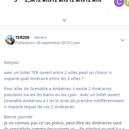
Expand topic overview
Author stats
TER200
Membre
Publication:
26 septembre 2013
12 ans
Bonjour
avec un billet TER ouvert entre 2 villes peut on choisir n
importe quel itinéraire entre les 2 villes ?
Pour aller de Grenoble a Ambérieu il existe 2 itinéraires
possibles via aix les bains ou via Lyon . Avec un billet ouvert
Grenoble Ambérieu a t on le droit de prendre indifféremment
n importe lequel de ces 2 itinéraires
Bonne journée
Je ne connais pas ce cas précis, peut-être les itinéraires sont-
ils considérés comme équivalents ici... En général quand il y a