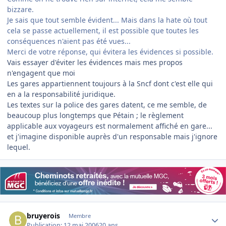
bizzare.
Je sais que tout semble évident... Mais dans la hate où tout
cela se passe actuellement, il est possible que toutes les
conséquences n'aient pas été vues...
Merci de votre réponse, qui évitera les évidences si possible.
Vais essayer d'éviter les évidences mais mes propos
n'engagent que moi
Les gares appartiennent toujours à la Sncf dont c'est elle qui
en a la responsabilité juridique.
Les textes sur la police des gares datent, ce me semble, de
beaucoup plus longtemps que Pétain ; le règlement
applicable aux voyageurs est normalement affiché en gare...
et j'imagine disponible auprès d'un responsable mais j'ignore
lequel.
Author stats
bruyerois
Membre
Publication:
12 mai 2006
20 ans