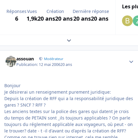
Les pl
Réponses
Vues
Création
Dernière réponse
6
1,9k
20 ans
20 ans
20 ans
20 ans
Expand topic overview
Author stats
assouan
Modérateur
Publication:
12 mai 2006
20 ans
Bonjour
Je désirerai un renseignement purement juridique:
Depuis la création de RFF qui a la responsabilité juridique des
gares ? SNCF ? RFF ?
Les anciens textes sur la police des gares qui datent je crois
du temps de PETAIN sont _ils toujours applicables ? On parle
toujours du réglement applicable aux voyageurs, où peut - on
le trouver? date - t -il d'avant ou d'aprés la création de RFF?
Comme on ne trouve rien sur internet, cela me semble