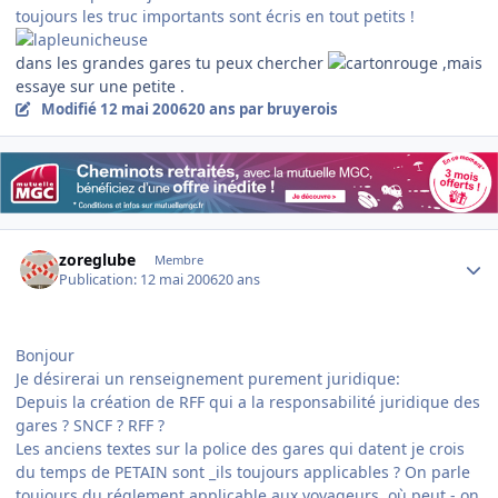
toujours les truc importants sont écris en tout petits !
dans les grandes gares tu peux chercher
,mais
essaye sur une petite .
Modifié
12 mai 2006
20 ans
par bruyerois
Author stats
zoreglube
Membre
Publication:
12 mai 2006
20 ans
Bonjour
Je désirerai un renseignement purement juridique:
Depuis la création de RFF qui a la responsabilité juridique des
gares ? SNCF ? RFF ?
Les anciens textes sur la police des gares qui datent je crois
du temps de PETAIN sont _ils toujours applicables ? On parle
toujours du réglement applicable aux voyageurs, où peut - on