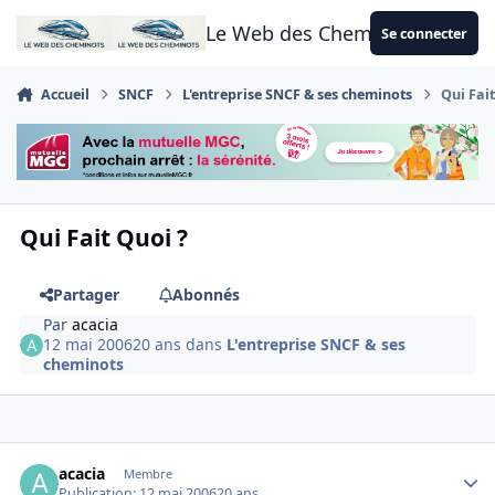
Aller au contenu
Le Web des Cheminots
Se connecter
Accueil
SNCF
L'entreprise SNCF & ses cheminots
Qui Fai
Qui Fait Quoi ?
Partager
Abonnés
Par
acacia
12 mai 2006
20 ans
dans
L'entreprise SNCF & ses
cheminots
Author stats
acacia
Membre
Publication:
12 mai 2006
20 ans