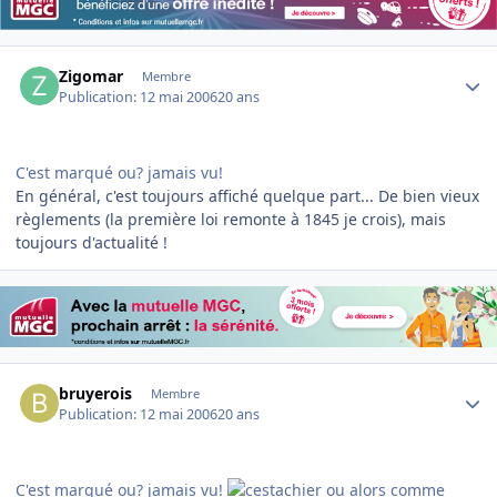
Author stats
Zigomar
Membre
Publication:
12 mai 2006
20 ans
C'est marqué ou? jamais vu!
En général, c'est toujours affiché quelque part... De bien vieux
règlements (la première loi remonte à 1845 je crois), mais
toujours d'actualité !
Author stats
bruyerois
Membre
Publication:
12 mai 2006
20 ans
C'est marqué ou? jamais vu!
ou alors comme