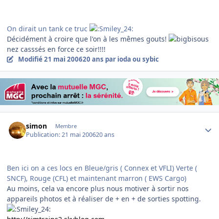
On dirait un tank ce truc
Décidément à croire que l'on à les mêmes gouts!
nez casssés en force ce soir!!!!
Modifié
21 mai 2006
20 ans
par ioda ou sybic
Author stats
simon
Membre
Publication:
21 mai 2006
20 ans
Ben ici on a ces locs en Bleue/gris ( Connex et VFLI) Verte (
SNCF), Rouge (CFL) et maintenant marron ( EWS Cargo)
Au moins, cela va encore plus nous motiver à sortir nos
appareils photos et à réaliser de + en + de sorties spotting.