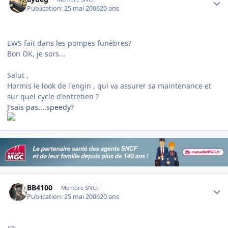
Publication:
25 mai 2006
20 ans
EWS fait dans les pompes funèbres?
Bon OK, je sors...
Salut ,
Hormis le look de l'engin , qui va assurer sa maintenance et
sur quel cycle d'entretien ?
J'sais pas....speedy?
Author stats
BB4100
Membre SNCF
Publication:
25 mai 2006
20 ans