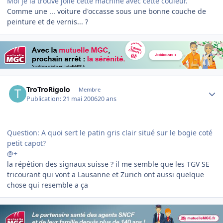
Moi je la trouve jolie cette machine avec cette couleur.
Comme une ... voiture d'occasse sous une bonne couche de
peinture et de vernis... ?
Author stats
TroTroRigolo
Membre
Publication:
21 mai 2006
20 ans
Question: A quoi sert le patin gris clair situé sur le bogie coté
petit capot?
@+
la répétion des signaux suisse ? il me semble que les TGV SE
tricourant qui vont a Lausanne et Zurich ont aussi quelque
chose qui resemble a ça