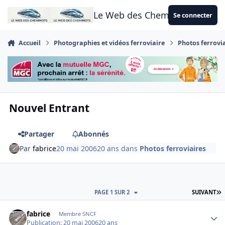
Aller au contenu
Le Web des Cheminots
Se connecter
Accueil
Photographies et vidéos ferroviaire
Photos ferrovi
Nouvel Entrant
Partager
Abonnés
Par
fabrice
20 mai 2006
20 ans
dans
Photos ferroviaires
D
PAGE 1 SUR 2
SUIVANT
Author stats
fabrice
Membre SNCF
Publication:
20 mai 2006
20 ans