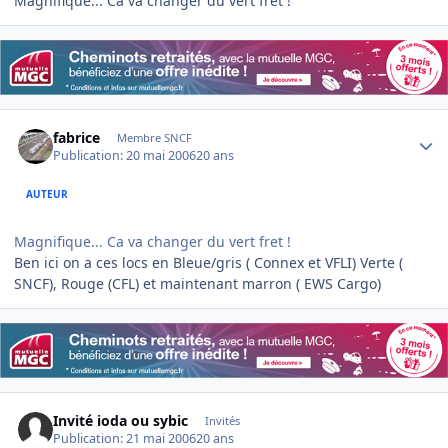
Magnifique... Ca va changer du vert fret !
Author stats
fabrice
Membre SNCF
Publication:
20 mai 2006
20 ans
AUTEUR
Magnifique... Ca va changer du vert fret !
Ben ici on a ces locs en Bleue/gris ( Connex et VFLI) Verte (
SNCF), Rouge (CFL) et maintenant marron ( EWS Cargo)
Invité ioda ou sybic
Invités
Publication:
21 mai 2006
20 ans