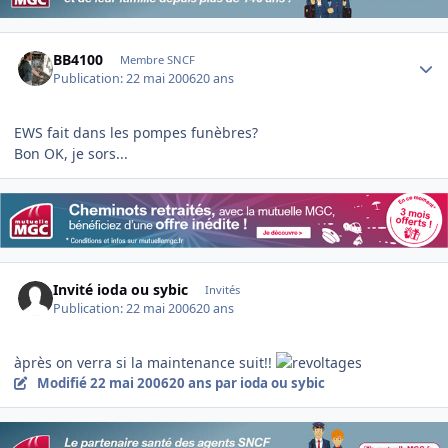
Author stats
BB4100
Membre SNCF
Publication:
22 mai 2006
20 ans
EWS fait dans les pompes funèbres?
Bon OK, je sors...
Invité ioda ou sybic
Invités
Publication:
22 mai 2006
20 ans
àprès on verra si la maintenance suit!!
Modifié
22 mai 2006
20 ans
par ioda ou sybic