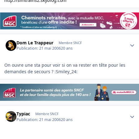
http://simtrains2.skyblog.com
Author stats
Dom Le Trappeur
Membre SNCF
Publication:
21 mai 2006
20 ans
On ouvre une sta pour voir si on va rester en tête pour les
demandes de secours ? :Smiley_24:
Author stats
Typiac
Membre SNCF
Publication:
21 mai 2006
20 ans