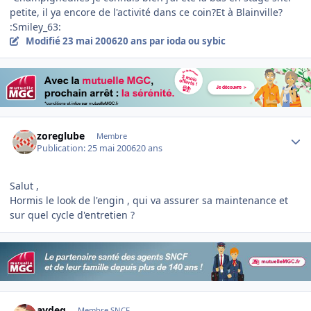
petite, il ya encore de l'activité dans ce coin?Et à Blainville?
:Smiley_63:
Modifié
23 mai 2006
20 ans
par ioda ou sybic
Author stats
zoreglube
Membre
Publication:
25 mai 2006
20 ans
Salut ,
Hormis le look de l'engin , qui va assurer sa maintenance et
sur quel cycle d'entretien ?
Author stats
aydeg
Membre SNCF