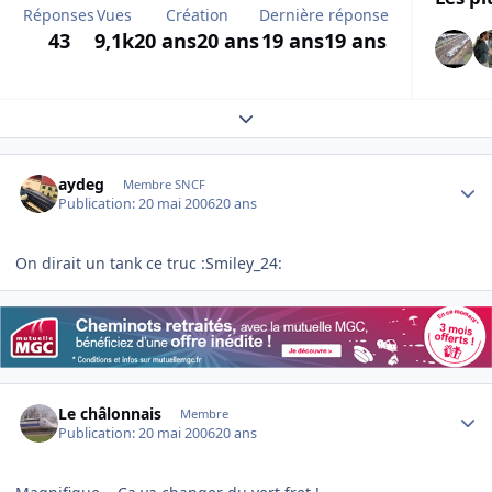
Réponses
Vues
Création
Dernière réponse
43
9,1k
20 ans
20 ans
19 ans
19 ans
Expand topic overview
Author stats
aydeg
Membre SNCF
Publication:
20 mai 2006
20 ans
On dirait un tank ce truc :Smiley_24:
Author stats
Le châlonnais
Membre
Publication:
20 mai 2006
20 ans