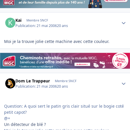
Author stats
Kai
Membre SNCF
Publication:
21 mai 2006
20 ans
Moi je la trouve jolie cette machine avec cette couleur.
Author stats
Dom Le Trappeur
Membre SNCF
Publication:
21 mai 2006
20 ans
Question: A quoi sert le patin gris clair situé sur le bogie coté
petit capot?
@+
Un détecteur de blé ?