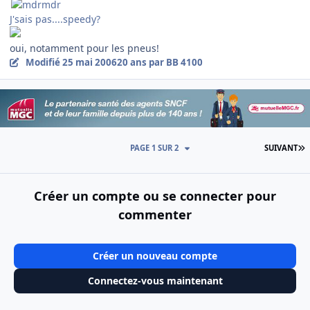
J'sais pas....speedy?
oui, notamment pour les pneus!
Modifié
25 mai 2006
20 ans
par BB 4100
D
PAGE 1 SUR 2
SUIVANT
Créer un compte ou se connecter pour
commenter
Créer un nouveau compte
Connectez-vous maintenant