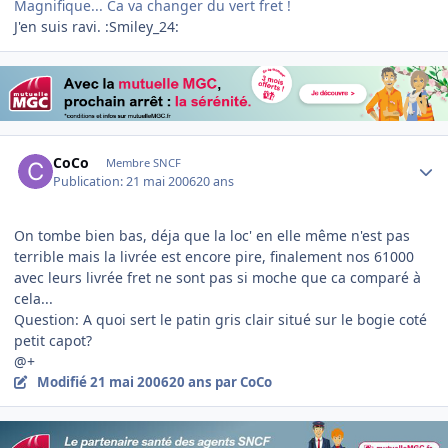
Magnifique... Ca va changer du vert fret !
J'en suis ravi. :Smiley_24:
Author stats
CoCo
Membre SNCF
Publication:
21 mai 2006
20 ans
On tombe bien bas, déja que la loc' en elle même n'est pas
terrible mais la livrée est encore pire, finalement nos 61000
avec leurs livrée fret ne sont pas si moche que ca comparé à
cela...
Question: A quoi sert le patin gris clair situé sur le bogie coté
petit capot?
@+
Modifié
21 mai 2006
20 ans
par CoCo