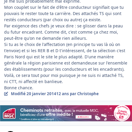
Je me suis probablement mal exprimé.
Mon couplet sur le fait de d'être conducteur signifiait que tu
pouvais le rester toute ta carrière. Des attachés TS qui sont
restés conducteurs (par choix ou autre) ça existe.
Par exigence des chefs je veux dire : se glisser dans la peau
du futur encadrant. Comme dit, c'est comme ça chez moi,
peut-être qu'on ne demande rien ailleurs.
Si tu as le choix de l'affectation (en principe tu vas là où on
t'envoie) et si les RER B et D t'intéressent, de ta sélection c'est
Paris Nord qui est le site le plus adapté. D'une manière
générale la région parisienne est demandeuse sur l'ensemble
des établissements (pour les conducteurs et les encadrants).
Voilà, ce sera tout pour moi puisque je ne suis ni attaché TS,
ni CTT, ni affecté en banlieue.
Bonne chance.
Modifié
20 janvier 2014
12 ans
par Christophe
Author stats