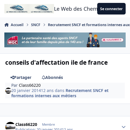
Aller au contenu
Le Web des Cheminots
Se connecter
Accueil
SNCF
Recrutement SNCF et formations internes aux
conseils d'affectation ile de france
Partager
Abonnés
Par
Class66220
20 janvier 2014
12 ans
dans
Recrutement SNCF et
formations internes aux métiers
Author stats
Class66220
Membre
Publication:
20 janvier 2014
12 ans