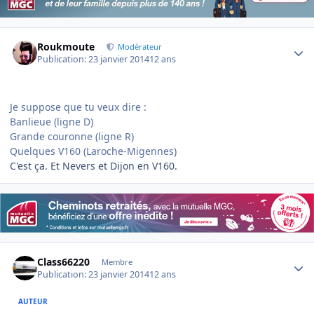
Author stats
Roukmoute
Modérateur
Publication:
23 janvier 2014
12 ans
Je suppose que tu veux dire :
Banlieue (ligne D)
Grande couronne (ligne R)
Quelques V160 (Laroche-Migennes)
C'est ça. Et Nevers et Dijon en V160.
Author stats
Class66220
Membre
Publication:
23 janvier 2014
12 ans
AUTEUR