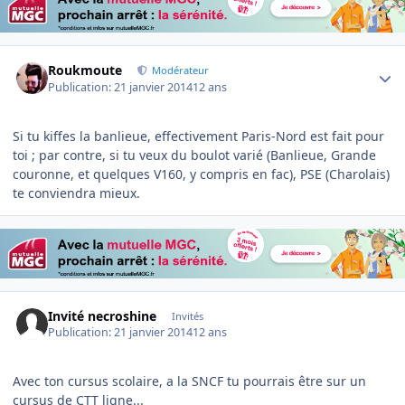
Author stats
Roukmoute
Modérateur
Publication:
21 janvier 2014
12 ans
Si tu kiffes la banlieue, effectivement Paris-Nord est fait pour
toi ; par contre, si tu veux du boulot varié (Banlieue, Grande
couronne, et quelques V160, y compris en fac), PSE (Charolais)
te conviendra mieux.
Invité necroshine
Invités
Publication:
21 janvier 2014
12 ans
Avec ton cursus scolaire, a la SNCF tu pourrais être sur un
cursus de CTT ligne...