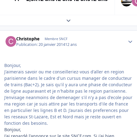
Expand topic overview
Author stats
Christophe
Membre SNCF
Publication:
20 janvier 2014
12 ans
Bonjour,
J'aimerais savoir ou me conseilleriez-vous d'aller en region
parisienne dans le cadre d'un cursus manager de conducteur
de trains (Bac+2). Je sais qu'il y aura une phase de conducteur
de ligne auparavant et je n'habite pas le region parisienne.
J'envisage neanmoins de demenager s'il n'y a pas d'ecole pour
ma region car je suis attire par les transports d'ile de france
en particulier les lignes B et D. J'aurais des preferences pour
les reseaux St-Lazare, Est et Nord mais je reste ouvert en
fonction des besoins.
Bonjour,
J'ai regardé l'annonce sur le site SNCF.com. Si j'ai bien