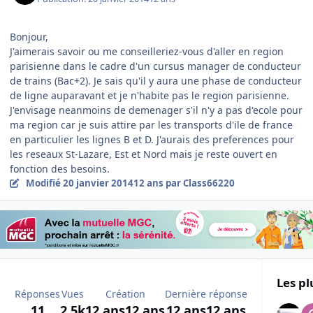
Bonjour,
J'aimerais savoir ou me conseilleriez-vous d'aller en region
parisienne dans le cadre d'un cursus manager de conducteur
de trains (Bac+2). Je sais qu'il y aura une phase de conducteur
de ligne auparavant et je n'habite pas le region parisienne.
J'envisage neanmoins de demenager s'il n'y a pas d'ecole pour
ma region car je suis attire par les transports d'ile de france
en particulier les lignes B et D. J'aurais des preferences pour
les reseaux St-Lazare, Est et Nord mais je reste ouvert en
fonction des besoins.
Modifié
20 janvier 2014
12 ans
par Class66220
Les pl
Réponses
Vues
Création
Dernière réponse
11
2,5k
12 ans
12 ans
12 ans
12 ans