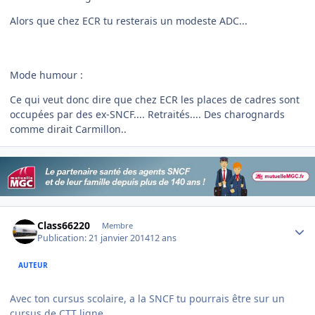
Alors que chez ECR tu resterais un modeste ADC...
Mode humour :
Ce qui veut donc dire que chez ECR les places de cadres sont
occupées par des ex-SNCF.... Retraités.... Des charognards
comme dirait Carmillon..
Author stats
Class66220
Membre
Publication:
21 janvier 2014
12 ans
AUTEUR
Avec ton cursus scolaire, a la SNCF tu pourrais être sur un
cursus de CTT ligne...