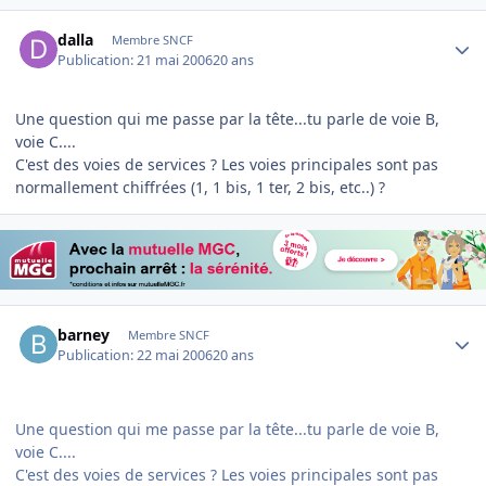
Author stats
dalla
Membre SNCF
Publication:
21 mai 2006
20 ans
Une question qui me passe par la tête...tu parle de voie B,
voie C....
C'est des voies de services ? Les voies principales sont pas
normallement chiffrées (1, 1 bis, 1 ter, 2 bis, etc..) ?
Author stats
barney
Membre SNCF
Publication:
22 mai 2006
20 ans
Une question qui me passe par la tête...tu parle de voie B,
voie C....
C'est des voies de services ? Les voies principales sont pas