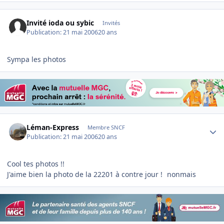
Invité ioda ou sybic
Invités
Publication:
21 mai 2006
20 ans
Sympa les photos
Author stats
Léman-Express
Membre SNCF
Publication:
21 mai 2006
20 ans
Cool tes photos !!
J'aime bien la photo de la 22201 à contre jour !
nonmais