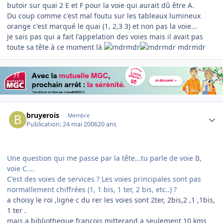
butoir sur quai 2 E et F pour la voie qui aurait dû être A.
Du coup comme c'est mal foutu sur les tableaux lumineux
orange c'est marqué le quai (1, 2,3 3) et non pas la voie...
Je sais pas qui a fait l'appelation des voies mais il avait pas
toute sa tête à ce moment là
mdrmdr
Author stats
bruyerois
Membre
Publication:
24 mai 2006
20 ans
Une question qui me passe par la tête...tu parle de voie B,
voie C....
C'est des voies de services ? Les voies principales sont pas
normallement chiffrées (1, 1 bis, 1 ter, 2 bis, etc..) ?
a choisy le roi ,ligne c du rer les voies sont 2ter, 2bis,2 ,1 ,1bis,
1 ter .
mais a bibliotheque francois mitterand a seulement 10 kms