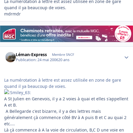
La numérotation à lettre est assez utilisée en zone de gare
quand il ya beaucoup de voies.
mdrmdr
Author stats
Léman-Express
Membre SNCF
Publication:
24 mai 2006
20 ans
La numérotation à lettre est assez utilisée en zone de gare
quand il ya beaucoup de voies.
A St Julien en Genevois, il y a 2 voies à quai et elles s'appellent
A et B.
A Bellegarde c'est bizarre, il y a des lettres mais
généralement çà commence côté BV à A puis B et C au quai 2
etc....
Là çà commence à A la voie de circulation, B,C D une voie en