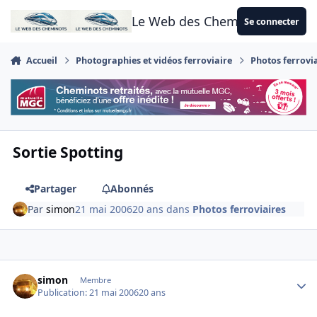
Aller au contenu
Le Web des Cheminots
Se connecter
Accueil
Photographies et vidéos ferroviaire
Photos ferrovi
Sortie Spotting
Partager
Abonnés
Par
simon
21 mai 2006
20 ans
dans
Photos ferroviaires
Author stats
simon
Membre
Publication:
21 mai 2006
20 ans