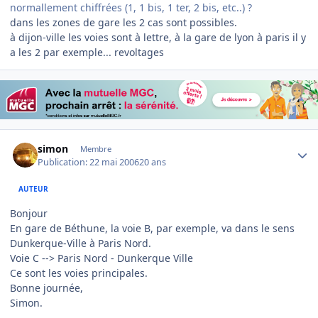
normallement chiffrées (1, 1 bis, 1 ter, 2 bis, etc..) ?
dans les zones de gare les 2 cas sont possibles.
à dijon-ville les voies sont à lettre, à la gare de lyon à paris il y
a les 2 par exemple... revoltages
Author stats
simon
Membre
Publication:
22 mai 2006
20 ans
AUTEUR
Bonjour
En gare de Béthune, la voie B, par exemple, va dans le sens
Dunkerque-Ville à Paris Nord.
Voie C --> Paris Nord - Dunkerque Ville
Ce sont les voies principales.
Bonne journée,
Simon.