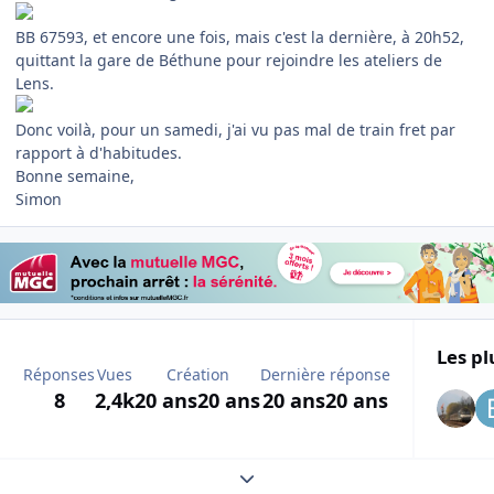
BB 67593, et encore une fois, mais c'est la dernière, à 20h52,
quittant la gare de Béthune pour rejoindre les ateliers de
Lens.
Donc voilà, pour un samedi, j'ai vu pas mal de train fret par
rapport à d'habitudes.
Bonne semaine,
Simon
Les pl
Réponses
Vues
Création
Dernière réponse
8
2,4k
20 ans
20 ans
20 ans
20 ans
Expand topic overview