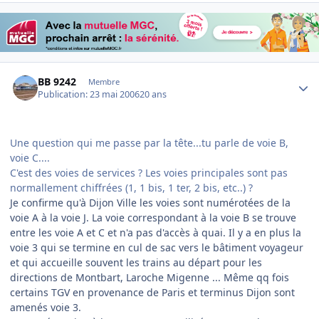
Author stats
BB 9242
Membre
Publication:
23 mai 2006
20 ans
Une question qui me passe par la tête...tu parle de voie B,
voie C....
C'est des voies de services ? Les voies principales sont pas
normallement chiffrées (1, 1 bis, 1 ter, 2 bis, etc..) ?
Je confirme qu'à Dijon Ville les voies sont numérotées de la
voie A à la voie J. La voie correspondant à la voie B se trouve
entre les voie A et C et n'a pas d'accès à quai. Il y a en plus la
voie 3 qui se termine en cul de sac vers le bâtiment voyageur
et qui accueille souvent les trains au départ pour les
directions de Montbart, Laroche Migenne ... Même qq fois
certains TGV en provenance de Paris et terminus Dijon sont
amenés voie 3.