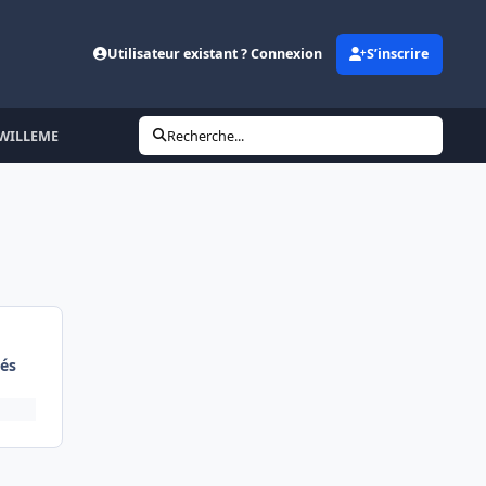
Utilisateur existant ? Connexion
S’inscrire
s WILLEME
Recherche...
és