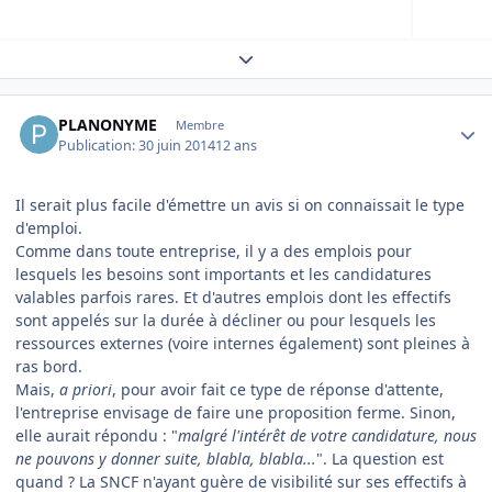
Expand topic overview
Author stats
PLANONYME
Membre
Publication:
30 juin 2014
12 ans
Il serait plus facile d'émettre un avis si on connaissait le type
d'emploi.
Comme dans toute entreprise, il y a des emplois pour
lesquels les besoins sont importants et les candidatures
valables parfois rares. Et d'autres emplois dont les effectifs
sont appelés sur la durée à décliner ou pour lesquels les
ressources externes (voire internes également) sont pleines à
ras bord.
Mais,
a priori
, pour avoir fait ce type de réponse d'attente,
l'entreprise envisage de faire une proposition ferme. Sinon,
elle aurait répondu : "
malgré l'intérêt de votre candidature, nous
ne pouvons y donner suite, blabla, blabla...
". La question est
quand ? La SNCF n'ayant guère de visibilité sur ses effectifs à