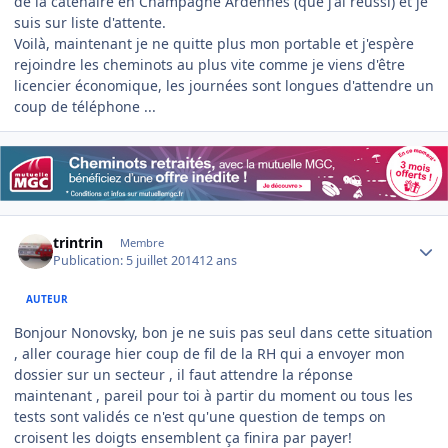
de la caténaire en Champagne Ardennes (que j'ai réussi) et je
suis sur liste d'attente.
Voilà, maintenant je ne quitte plus mon portable et j'espère
rejoindre les cheminots au plus vite comme je viens d'être
licencier économique, les journées sont longues d'attendre un
coup de téléphone ...
Author stats
trintrin
Membre
Publication:
5 juillet 2014
12 ans
AUTEUR
Bonjour Nonovsky, bon je ne suis pas seul dans cette situation
, aller courage hier coup de fil de la RH qui a envoyer mon
dossier sur un secteur , il faut attendre la réponse
maintenant , pareil pour toi à partir du moment ou tous les
tests sont validés ce n'est qu'une question de temps on
croisent les doigts ensemblent ça finira par payer!