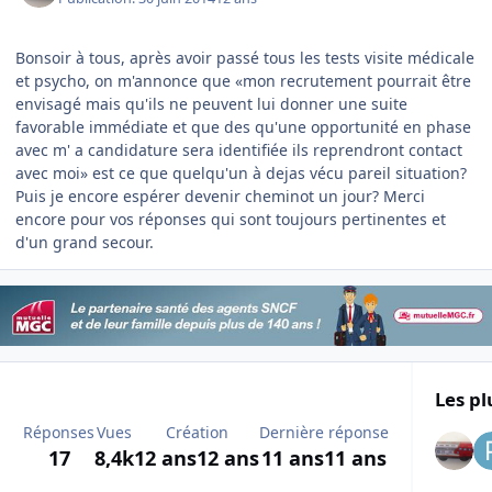
Bonsoir à tous, après avoir passé tous les tests visite médicale
et psycho, on m'annonce que «mon recrutement pourrait être
envisagé mais qu'ils ne peuvent lui donner une suite
favorable immédiate et que des qu'une opportunité en phase
avec m' a candidature sera identifiée ils reprendront contact
avec moi» est ce que quelqu'un à dejas vécu pareil situation?
Puis je encore espérer devenir cheminot un jour? Merci
encore pour vos réponses qui sont toujours pertinentes et
d'un grand secour.
Les pl
Réponses
Vues
Création
Dernière réponse
17
8,4k
12 ans
12 ans
11 ans
11 ans