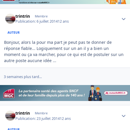
Author stats
trintrin
Membre
Publication:
6 juillet 2014
12 ans
AUTEUR
Bonjour, alors la pour ma part je peut pas te donner de
réponse fiable... Logiquement sur un an il y a bien un
moment ou ça va marcher, pour ce qui est de postuler sur un
autre poste aucune idée ...
3 semaines plus tard...
Author stats
trintrin
Membre
Publication:
23 juillet 2014
12 ans
AUTEUR