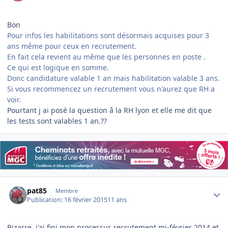
Bon
Pour infos les habilitations sont désormais acquises pour 3
ans même pour ceux en recrutement.
En fait cela revient au même que les personnes en poste .
Ce qui est logique en somme.
Donc candidature valable 1 an mais habilitation valable 3 ans.
Si vous recommencez un recrutement vous n'aurez que RH a
voir.
Pourtant j ai posé la question â la RH lyon et elle me dit que
les tests sont valables 1 an.??
Author stats
pat85
Membre
Publication:
16 février 2015
11 ans
Bizarre, j'ai fini mon processus recrutement mi-février 2014 et