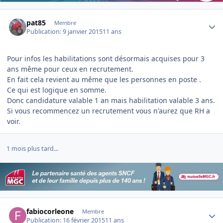
Author stats
pat85
Membre
Publication:
9 janvier 2015
11 ans
Pour infos les habilitations sont désormais acquises pour 3
ans même pour ceux en recrutement.
En fait cela revient au même que les personnes en poste .
Ce qui est logique en somme.
Donc candidature valable 1 an mais habilitation valable 3 ans.
Si vous recommencez un recrutement vous n'aurez que RH a
voir.
1 mois plus tard...
Author stats
fabiocorleone
Membre
Publication:
16 février 2015
11 ans