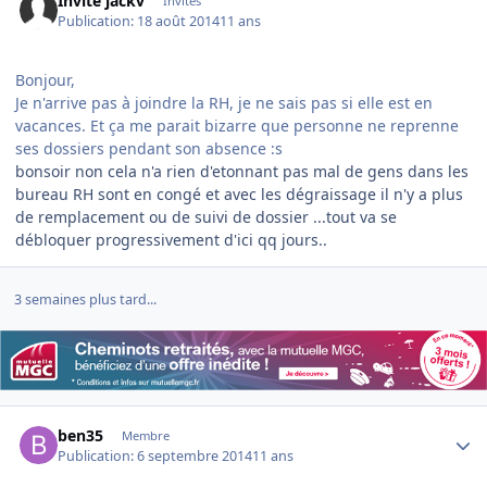
Invité jackv
Invités
Publication:
18 août 2014
11 ans
Bonjour,
Je n'arrive pas à joindre la RH, je ne sais pas si elle est en
vacances. Et ça me parait bizarre que personne ne reprenne
ses dossiers pendant son absence :s
bonsoir non cela n'a rien d'etonnant pas mal de gens dans les
bureau RH sont en congé et avec les dégraissage il n'y a plus
de remplacement ou de suivi de dossier ...tout va se
débloquer progressivement d'ici qq jours..
3 semaines plus tard...
Author stats
ben35
Membre
Publication:
6 septembre 2014
11 ans