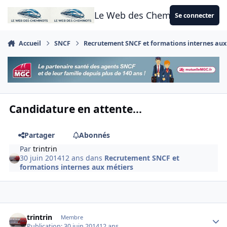
Aller au contenu
Le Web des Cheminots
Se connecter
Accueil
SNCF
Recrutement SNCF et formations internes aux
Candidature en attente...
Partager
Abonnés
Par
trintrin
30 juin 2014
12 ans
dans
Recrutement SNCF et
formations internes aux métiers
Author stats
trintrin
Membre
Publication:
30 juin 2014
12 ans