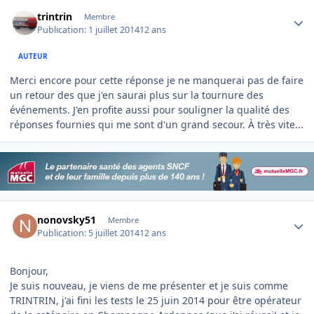
Author stats
trintrin
Membre
Publication:
1 juillet 2014
12 ans
AUTEUR
Merci encore pour cette réponse je ne manquerai pas de faire
un retour des que j'en saurai plus sur la tournure des
événements. J'en profite aussi pour souligner la qualité des
réponses fournies qui me sont d'un grand secour. À très vite...
Author stats
nonovsky51
Membre
Publication:
5 juillet 2014
12 ans
Bonjour,
Je suis nouveau, je viens de me présenter et je suis comme
TRINTRIN, j'ai fini les tests le 25 juin 2014 pour être opérateur