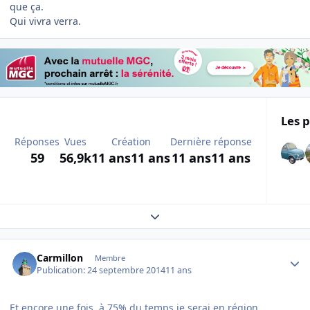
que ça.
Qui vivra verra.
Les p
Réponses
Vues
Création
Dernière réponse
59
56,9k
11 ans
11 ans
11 ans
11 ans
Expand topic overview
Author stats
Carmillon
Membre
Publication:
24 septembre 2014
11 ans
Et encore une fois, à 75% du temps je serai en région