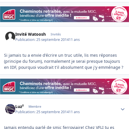
Invité Watoosh
Invités
Publication:
25 septembre 2014
11 ans
Si jamais tu a envie d'écrire un truc utile, lis mes réponses
(principe du forum), normalement je serai presque toujours
en IDF, pourquoi voudrait t'il absolument que j'y emménage ?
Author stats
Luz²
Membre
Publication:
25 septembre 2014
11 ans
Jamais entendu parlé de smic ferroviaire! Chez VFLI tu es