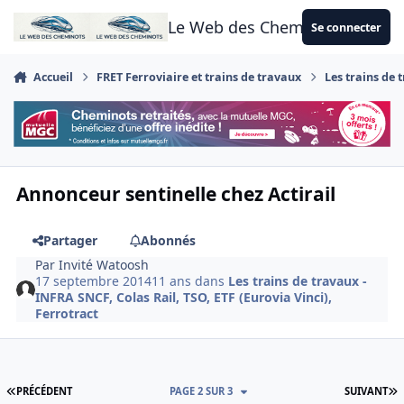
Aller au contenu
Le Web des Cheminots
Se connecter
Accueil
FRET Ferroviaire et trains de travaux
Les trains de 
Annonceur sentinelle chez Actirail
Partager
Abonnés
Par
Invité Watoosh
17 septembre 2014
11 ans
dans
Les trains de travaux -
INFRA SNCF, Colas Rail, TSO, ETF (Eurovia Vinci),
Ferrotract
PREMIÈRE PAGE
D
PRÉCÉDENT
PAGE 2 SUR 3
SUIVANT