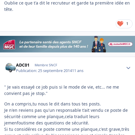
Oublie ce que t'a dit le recruteur et garde ta première idée en
tête.
1
Author stats
ADC01
Membre SNCF
Publication:
25 septembre 2014
11 ans
" Je vais essayé ce job puis si le mode de vie, etc... ne me
convient pas je stop."
On a compris,tu nous le dit dans tous tes posts.
Je n'en reviens pas qu'un responsable t'ait vendu ce poste de
sécurité comme une planque,cela traduit leurs
jemenfoutisme des questions de sécurité.
Si tu considéres ce poste comme une planque,c'est grave,très