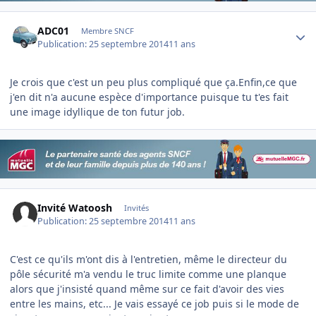
Author stats
ADC01
Membre SNCF
Publication:
25 septembre 2014
11 ans
Je crois que c'est un peu plus compliqué que ça.Enfin,ce que
j'en dit n'a aucune espèce d'importance puisque tu t'es fait
une image idyllique de ton futur job.
Invité Watoosh
Invités
Publication:
25 septembre 2014
11 ans
C'est ce qu'ils m'ont dis à l'entretien, même le directeur du
pôle sécurité m'a vendu le truc limite comme une planque
alors que j'insisté quand même sur ce fait d'avoir des vies
entre les mains, etc... Je vais essayé ce job puis si le mode de