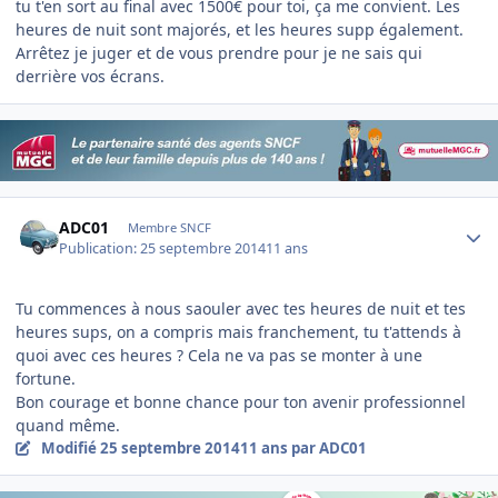
tu t'en sort au final avec 1500€ pour toi, ça me convient. Les
heures de nuit sont majorés, et les heures supp également.
Arrêtez je juger et de vous prendre pour je ne sais qui
derrière vos écrans.
Author stats
ADC01
Membre SNCF
Publication:
25 septembre 2014
11 ans
Tu commences à nous saouler avec tes heures de nuit et tes
heures sups, on a compris mais franchement, tu t'attends à
quoi avec ces heures ? Cela ne va pas se monter à une
fortune.
Bon courage et bonne chance pour ton avenir professionnel
quand même.
Modifié
25 septembre 2014
11 ans
par ADC01