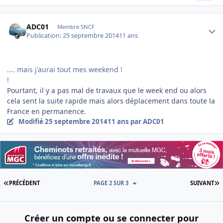
Author stats
ADC01
Membre SNCF
Publication:
25 septembre 2014
11 ans
.... mais j'aurai tout mes weekend !
!
Pourtant, il y a pas mal de travaux que le week end ou alors
cela sent la suite rapide mais alors déplacement dans toute la
France en permanence.
Modifié
25 septembre 2014
11 ans
par ADC01
PREMIÈRE PAGE
D
PRÉCÉDENT
PAGE 2 SUR 3
SUIVANT
Créer un compte ou se connecter pour