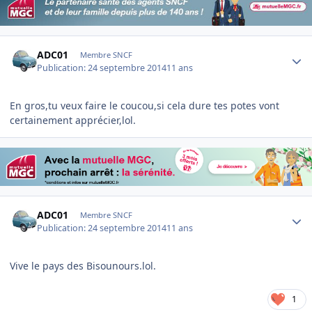
Author stats
ADC01
Membre SNCF
Publication:
24 septembre 2014
11 ans
En gros,tu veux faire le coucou,si cela dure tes potes vont
certainement apprécier,lol.
Author stats
ADC01
Membre SNCF
Publication:
24 septembre 2014
11 ans
Vive le pays des Bisounours.lol.
1