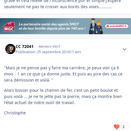
grave et cela relève de l'inconscience pur et simple.J'espère
seulement ne pas te croiser aux bords des voies...........
Author stats
CC 72041
Membre SNCF
Publication:
25 septembre 2014
11 ans
"Mais je ne pense pas y faire ma carrière, je peux voir ça 6
mois - 1 an ce que ça donne juste. Et puis au pire des cas ce
sera démission et voilà. "
Alors bosser pour le chemin de fer, c'est un petit boulot et
puis voilà ... Je ne te jette pas la pierre, mais ça montre bien
l'état actuel de notre outil de travail.
Christophe
2