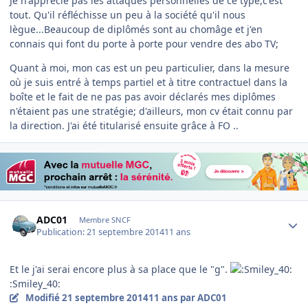
Je n'apprécie pas les attaques personnelles de ce type,c'est
tout. Qu'il réfléchisse un peu à la société qu'il nous
lègue...Beaucoup de diplômés sont au chomâge et j'en
connais qui font du porte à porte pour vendre des abo TV;
Quant à moi, mon cas est un peu particulier, dans la mesure
où je suis entré à temps partiel et à titre contractuel dans la
boîte et le fait de ne pas pas avoir déclarés mes diplômes
n'étaient pas une stratégie; d'ailleurs, mon cv était connu par
la direction. J'ai été titularisé ensuite grâce à FO ..
Author stats
ADC01
Membre SNCF
Publication:
21 septembre 2014
11 ans
Et le j'ai serai encore plus à sa place que le "g".
:Smiley_40:
Modifié
21 septembre 2014
11 ans
par ADC01