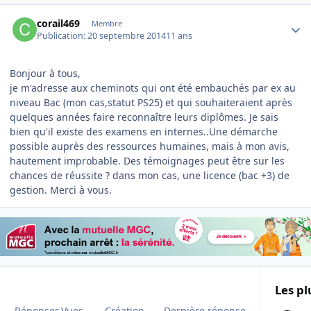
Author stats
corail469
Membre
Publication:
20 septembre 2014
11 ans
Bonjour à tous,
je m'adresse aux cheminots qui ont été embauchés par ex au
niveau Bac (mon cas,statut PS25) et qui souhaiteraient après
quelques années faire reconnaître leurs diplômes. Je sais
bien qu'il existe des examens en internes..Une démarche
possible auprès des ressources humaines, mais à mon avis,
hautement improbable. Des témoignages peut être sur les
chances de réussite ? dans mon cas, une licence (bac +3) de
gestion. Merci à vous.
Les pl
Réponses
Vues
Création
Dernière réponse