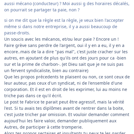
aussi mécano (conducteur) ? Moi aussi g des horaires décalés,
on pourrait se partager ta paie, non ?
si on me dit que la règle est la règle, je veux bien l'accepter
même si dans notre entreprise, il y a aussi beaucoup de
passe-droits.
Un soucis avec les mécanos, et/ou leur paie ? Encore un !
Faire grève sans perdre de l'argent, oui il y en a eu, il y en a
encore..mais de la a dire "pas mal", c'est juste cracher sur les
autres, en ajoutant de plus qu'ils ont des jours pour ca -bien
sur et la prime de charbon-. (et Dieu sait que je ne suis pas
un fervent syndicaliste, bien au contraire)
Que les propos précedents te plaisent ou non, ce sont ceux de
leur auteur, pas ceux d'un syndicat, ni de l'ensemble d'une
corporation. Et il est en droit de les exprimer, lui au moins ne
triche pas dans ce qu'il écrit.
Le post te Fabrice te parait peut être agressif, mais la vérité
l'est. Si tu avais tes diplômes avant de rentrer dans la boite,
c'est juste tricher par omission. Et vouloir demander comment
aujoud'hui les faire valoir, demander publiquement aux
Autres, de participer à cette tromperie.
Alors tes propos sectaires et insultants tu peux te les garder.