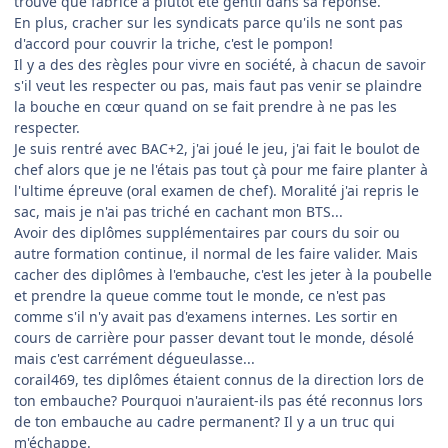
trouve que fabrice à plutôt été gentil dans sa réponse.
En plus, cracher sur les syndicats parce qu'ils ne sont pas
d'accord pour couvrir la triche, c'est le pompon!
Il y a des des règles pour vivre en société, à chacun de savoir
s'il veut les respecter ou pas, mais faut pas venir se plaindre
la bouche en cœur quand on se fait prendre à ne pas les
respecter.
Je suis rentré avec BAC+2, j'ai joué le jeu, j'ai fait le boulot de
chef alors que je ne l'étais pas tout çà pour me faire planter à
l'ultime épreuve (oral examen de chef). Moralité j'ai repris le
sac, mais je n'ai pas triché en cachant mon BTS...
Avoir des diplômes supplémentaires par cours du soir ou
autre formation continue, il normal de les faire valider. Mais
cacher des diplômes à l'embauche, c'est les jeter à la poubelle
et prendre la queue comme tout le monde, ce n'est pas
comme s'il n'y avait pas d'examens internes. Les sortir en
cours de carrière pour passer devant tout le monde, désolé
mais c'est carrément dégueulasse...
corail469, tes diplômes étaient connus de la direction lors de
ton embauche? Pourquoi n'auraient-ils pas été reconnus lors
de ton embauche au cadre permanent? Il y a un truc qui
m'échappe.