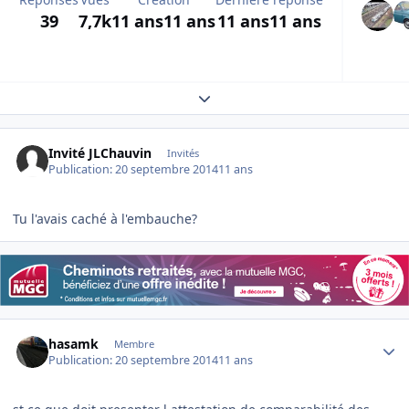
39
7,7k
11 ans
11 ans
11 ans
11 ans
Expand topic overview
Invité JLChauvin
Invités
Publication:
20 septembre 2014
11 ans
Tu l'avais caché à l'embauche?
Author stats
hasamk
Membre
Publication:
20 septembre 2014
11 ans