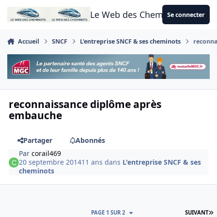
Aller au contenu
Le Web des Cheminots
Se connecter
Accueil
SNCF
L'entreprise SNCF & ses cheminots
reconna
reconnaissance diplôme après
embauche
Partager
Abonnés
Par
corail469
20 septembre 2014
11 ans
dans
L'entreprise SNCF & ses
cheminots
D
PAGE 1 SUR 2
SUIVANT