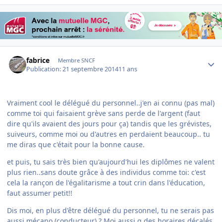
Author stats
fabrice
Membre SNCF
Publication:
21 septembre 2014
11 ans
Vraiment cool le délégué du personnel..j'en ai connu (pas mal)
comme toi qui faisaient grève sans perde de l'argent (faut
dire qu'ils avaient des jours pour ça) tandis que les grévistes,
suiveurs, comme moi ou d'autres en perdaient beaucoup.. tu
me diras que c'était pour la bonne cause.
et puis, tu sais très bien qu'aujourd'hui les diplômes ne valent
plus rien..sans doute grâce à des individus comme toi: c'est
cela la rançon de l'égalitarisme a tout crin dans l'éducation,
faut assumer petit!!
Dis moi, en plus d'être délégué du personnel, tu ne serais pas
aussi mécano (conducteur) ? Moi aussi g des horaires décalés,