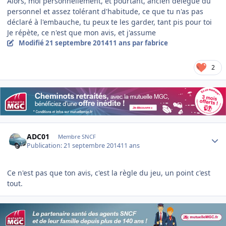
Alors, moi personnellement, et pourtant, ancien délégué du
personnel et assez tolérant d'habitude, ce que tu n'as pas
déclaré à l'embauche, tu peux te les garder, tant pis pour toi
Je répète, ce n'est que mon avis, et j'assume
Modifié
21 septembre 2014
11 ans
par fabrice
2
Author stats
ADC01
Membre SNCF
Publication:
21 septembre 2014
11 ans
Ce n'est pas que ton avis, c'est la règle du jeu, un point c'est
tout.