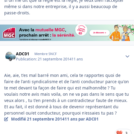
si on me dit que la règle est la règle, je veux bien l'accepter
même si dans notre entreprise, il y a aussi beaucoup de
passe-droits.
Author stats
ADC01
Membre SNCF
Publication:
21 septembre 2014
11 ans
Aie, aie, t'es mal barré mon ami, cela te rapportes quoi de
faire de l'anti syndicalisme et de l'anti conducteur parce qu'on
te met devant ta façon de faire qui est malhonnête ? Tu
voulais notre avis mais voila, on ne va pas dans le sens que tu
veux alors , tu t'en prends à un contradicteur faute de mieux.
Et au fait, il est donné à tous de devenir représentant du
personnel ou/et conducteur, pourquoi n'essaies tu pas ?
Modifié
21 septembre 2014
11 ans
par ADC01
3