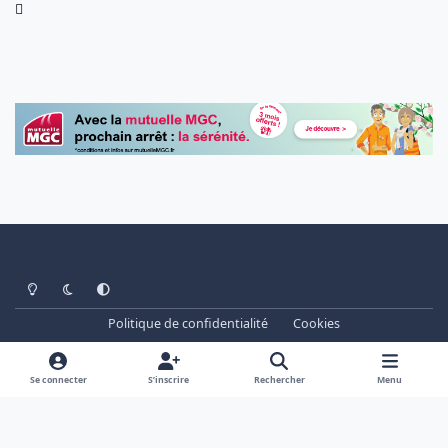
Light Mode
Dark Mode
System Preference
Politique de confidentialité
Cookies
www.cheminots.net - Forum Libre depuis 2003
Powered by
Invision Community
Se connecter
S’inscrire
Rechercher
Menu