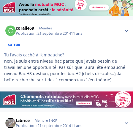
Author stats
corail469
Membre
Publication:
21 septembre 2014
11 ans
AUTEUR
Tu l'avais caché à l'embauche?
non, je suis entré niveau bac parce que j'avais besoin de
travailler..une opportunité. Pas sûr que j'aurai été embaucné
niveau Bac +3 gestion, pour les bac +2 (chefs d'escale,..),,la
boîte recherche surtt des " commerciaux" (en théorie).
Author stats
fabrice
Membre SNCF
Publication:
21 septembre 2014
11 ans