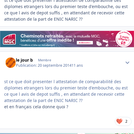
st ce que doit presenter l attestation de comparabilité des
diplomes etrangers lors du premier teste d'embouche, ou est
ce que l avis de depot suffis , en attendant de recevoir cette
attestation de la part de ENIC NARIC ??
Author stats
le jour b
Membre
Publication:
20 septembre 2014
11 ans
st ce que doit presenter l attestation de comparabilité des
diplomes etrangers lors du premier teste d'embouche, ou est
ce que l avis de depot suffis , en attendant de recevoir cette
attestation de la part de ENIC NARIC ??
et en français cela donne quoi ?
2