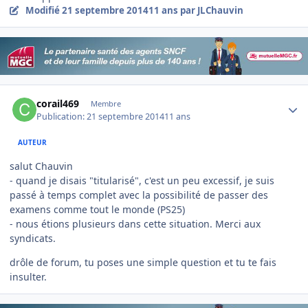
Modifié
21 septembre 2014
11 ans
par JLChauvin
Author stats
corail469
Membre
Publication:
21 septembre 2014
11 ans
AUTEUR
salut Chauvin
- quand je disais "titularisé", c'est un peu excessif, je suis
passé à temps complet avec la possibilité de passer des
examens comme tout le monde (PS25)
- nous étions plusieurs dans cette situation. Merci aux
syndicats.
drôle de forum, tu poses une simple question et tu te fais
insulter.