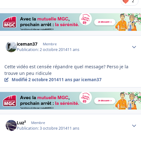
2
Author stats
iceman37
Membre
Publication:
2 octobre 2014
11 ans
Cette vidéo est censée répandre quel message? Perso je la
trouve un peu ridicule
Modifié
2 octobre 2014
11 ans
par iceman37
Author stats
Luz²
Membre
Publication:
3 octobre 2014
11 ans