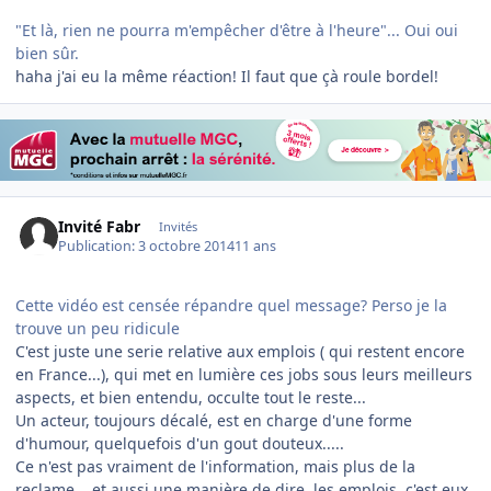
"Et là, rien ne pourra m'empêcher d'être à l'heure"... Oui oui
bien sûr.
haha j'ai eu la même réaction! Il faut que çà roule bordel!
Invité Fabr
Invités
Publication:
3 octobre 2014
11 ans
Cette vidéo est censée répandre quel message? Perso je la
trouve un peu ridicule
C'est juste une serie relative aux emplois ( qui restent encore
en France...), qui met en lumière ces jobs sous leurs meilleurs
aspects, et bien entendu, occulte tout le reste...
Un acteur, toujours décalé, est en charge d'une forme
d'humour, quelquefois d'un gout douteux.....
Ce n'est pas vraiment de l'information, mais plus de la
reclame....et aussi une manière de dire, les emplois, c'est eux,