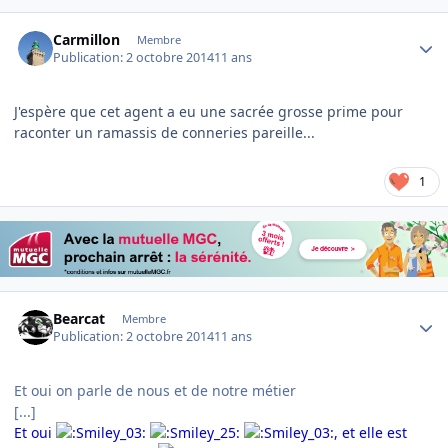
Author stats
Carmillon
Membre
Publication:
2 octobre 2014
11 ans
J'espère que cet agent a eu une sacrée grosse prime pour
raconter un ramassis de conneries pareille...
1
Author stats
Bearcat
Membre
Publication:
2 octobre 2014
11 ans
Et oui on parle de nous et de notre métier
[...]
Et oui
, et elle est