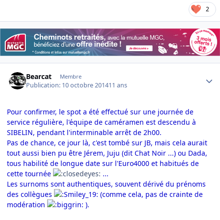
2
Author stats
Bearcat
Membre
Publication:
10 octobre 2014
11 ans
Pour confirmer, le spot a été effectué sur une journée de
service régulière, l'équipe de caméramen est descendu à
SIBELIN, pendant l'interminable arrêt de 2h00.
Pas de chance, ce jour là, c'est tombé sur JB, mais cela aurait
tout aussi bien pu être Jérem, Juju (dit Chat Noir ...) ou Dada,
tous habilité de longue date sur l'Euro4000 et habitués de
cette tournée
...
Les surnoms sont authentiques, souvent dérivé du prénoms
des collègues
(comme cela, pas de crainte de
modération
)
.