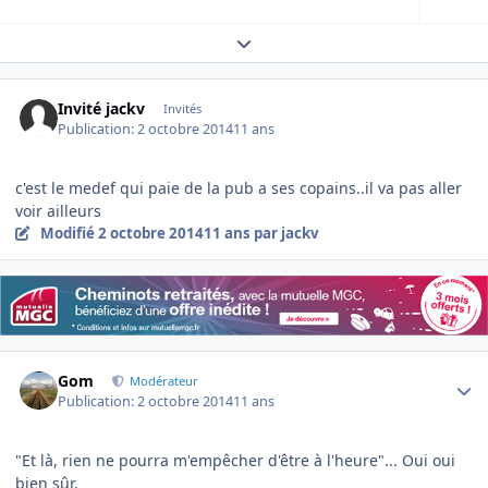
Expand topic overview
Invité jackv
Invités
Publication:
2 octobre 2014
11 ans
c'est le medef qui paie de la pub a ses copains..il va pas aller
voir ailleurs
Modifié
2 octobre 2014
11 ans
par jackv
Author stats
Gom
Modérateur
Publication:
2 octobre 2014
11 ans
"Et là, rien ne pourra m'empêcher d'être à l'heure"... Oui oui
bien sûr.