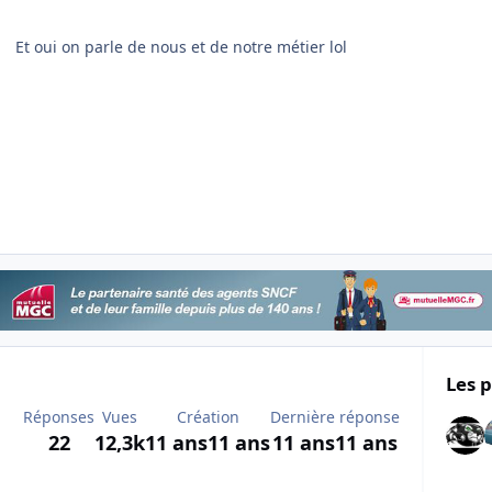
Et oui on parle de nous et de notre métier lol
Les p
Réponses
Vues
Création
Dernière réponse
22
12,3k
11 ans
11 ans
11 ans
11 ans