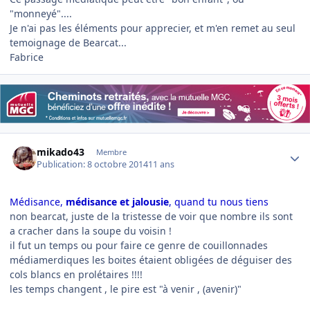
"monneyé"....
Je n'ai pas les éléments pour apprecier, et m'en remet au seul
temoignage de Bearcat...
Fabrice
Author stats
mikado43
Membre
Publication:
8 octobre 2014
11 ans
Médisance,
médisance et jalousie
, quand tu nous tiens
non bearcat, juste de la tristesse de voir que nombre ils sont
a cracher dans la soupe du voisin !
il fut un temps ou pour faire ce genre de couillonnades
médiamerdiques les boites étaient obligées de déguiser des
cols blancs en prolétaires !!!!
les temps changent , le pire est "à venir , (avenir)"