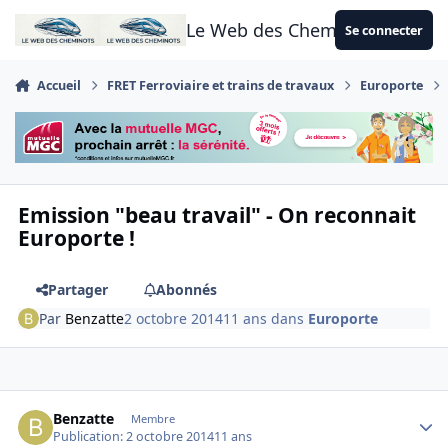
Aller au contenu
Le Web des Cheminots
Se connecter
Accueil
FRET Ferroviaire et trains de travaux
Europorte
Emission "beau travail" - On reconnait
Europorte !
Partager
Abonnés
Par
Benzatte
2 octobre 2014
11 ans
dans
Europorte
Author stats
Benzatte
Membre
Publication:
2 octobre 2014
11 ans