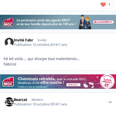
1
Invité Fabr
Invités
Publication:
10 octobre 2014
11 ans
hé bé voilà.... qui dissipe tout malentendu...
Fabrice
Author stats
Bearcat
Membre
Publication:
10 octobre 2014
11 ans