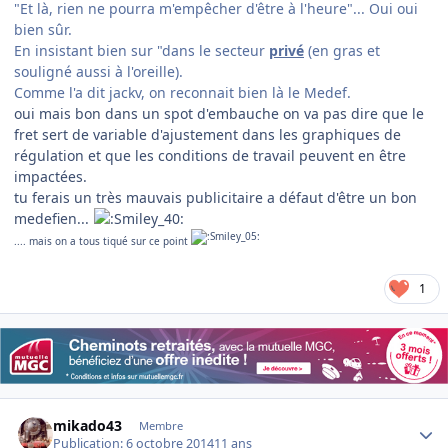
"Et là, rien ne pourra m'empêcher d'être à l'heure"... Oui oui
bien sûr.
En insistant bien sur "dans le secteur
privé
(en gras et
souligné aussi à l'oreille).
Comme l'a dit jackv, on reconnait bien là le Medef.
oui mais bon dans un spot d'embauche on va pas dire que le
fret sert de variable d'ajustement dans les graphiques de
régulation et que les conditions de travail peuvent en être
impactées.
tu ferais un très mauvais publicitaire a défaut d'être un bon
medefien...
.... mais on a tous tiqué sur ce point
1
Author stats
mikado43
Membre
Publication:
6 octobre 2014
11 ans