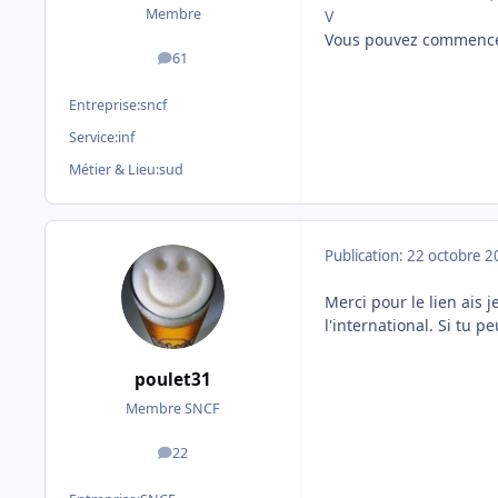
Membre
V
Vous pouvez commencer 
61
messages
Entreprise:
sncf
Service:
inf
Métier & Lieu:
sud
Publication:
22 octobre 2
Merci pour le lien ais 
l'international. Si tu p
poulet31
Membre SNCF
22
messages