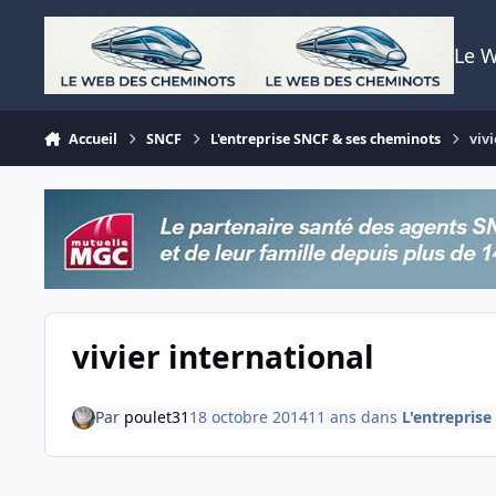
Aller au contenu
Le 
Accueil
SNCF
L'entreprise SNCF & ses cheminots
viv
vivier international
Par
poulet31
18 octobre 2014
11 ans
dans
L'entrepris