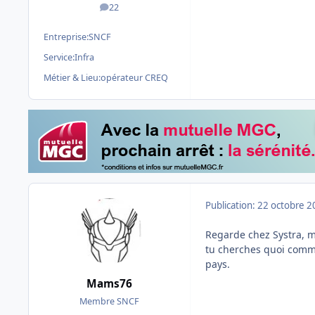
22
messages
Entreprise:
SNCF
Service:
Infra
Métier & Lieu:
opérateur CREQ
Publication:
22 octobre 2
Regarde chez Systra, m
tu cherches quoi comme
pays.
Mams76
Membre SNCF