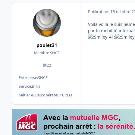
Publication:
18 octobre 2
Voila voila je suis jeun
par la mobilité intern
poulet31
Membre SNCF
22
messages
Entreprise:
SNCF
Service:
Infra
Métier & Lieu:
opérateur CREQ