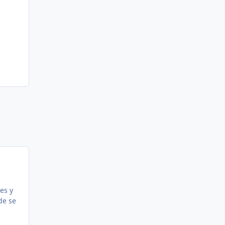
es y
de se