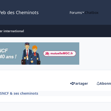
Web des Cheminots
Forums
Chatbox
ier international
Partager
Abonn
e SNCF & ses cheminots