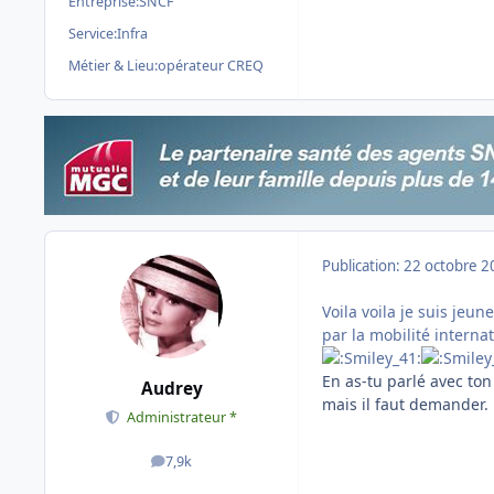
Entreprise:
SNCF
Service:
Infra
Métier & Lieu:
opérateur CREQ
Publication:
22 octobre 2
Voila voila je suis jeun
par la mobilité intern
En as-tu parlé avec ton
Audrey
mais il faut demander.
Administrateur *
7,9k
messages