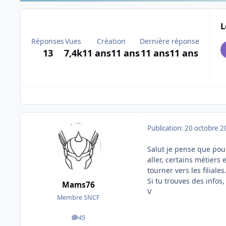
L
Réponses
Vues
Création
Dernière réponse
13
7,4k
11 ans
11 ans
11 ans
11 ans
Publication:
20 octobre 2
Salut je pense que pour
aller, certains métiers
tourner vers les filiales
Si tu trouves des infos
Mams76
V
Membre SNCF
45
messages