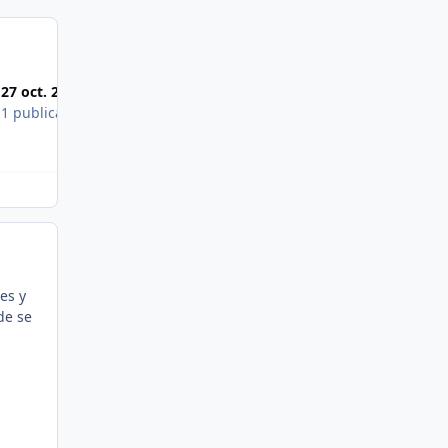
Most Popular Posts
27 oct. 2014
28 oct. 2014
s
1 publication
1 publication
es y
de se