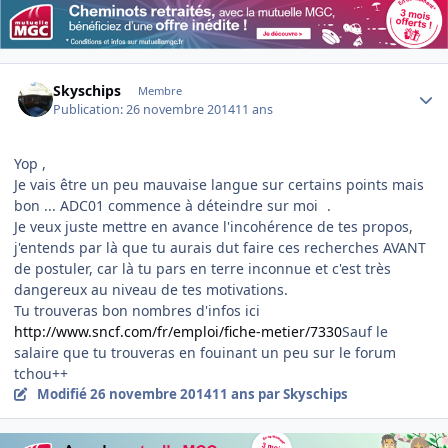
Author stats
Skyschips
Membre
Publication:
26 novembre 2014
11 ans
Yop ,
Je vais être un peu mauvaise langue sur certains points mais
bon ... ADC01 commence à déteindre sur moi
.
Je veux juste mettre en avance l'incohérence de tes propos,
j'entends par là que tu aurais dut faire ces recherches AVANT
de postuler, car là tu pars en terre inconnue et c'est très
dangereux au niveau de tes motivations.
Tu trouveras bon nombres d'infos ici
http://www.sncf.com/fr/emploi/fiche-metier/7330
Sauf le
salaire que tu trouveras en fouinant un peu sur le forum
tchou++
Modifié
26 novembre 2014
11 ans
par Skyschips