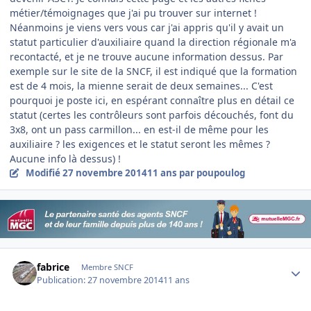
métier/témoignages que j'ai pu trouver sur internet !
Néanmoins je viens vers vous car j'ai appris qu'il y avait un
statut particulier d'auxiliaire quand la direction régionale m'a
recontacté, et je ne trouve aucune information dessus. Par
exemple sur le site de la SNCF, il est indiqué que la formation
est de 4 mois, la mienne serait de deux semaines... C'est
pourquoi je poste ici, en espérant connaître plus en détail ce
statut (certes les contrôleurs sont parfois découchés, font du
3x8, ont un pass carmillon... en est-il de même pour les
auxiliaire ? les exigences et le statut seront les mêmes ?
Aucune info là dessus) !
Modifié
27 novembre 2014
11 ans
par poupoulog
Author stats
fabrice
Membre SNCF
Publication:
27 novembre 2014
11 ans