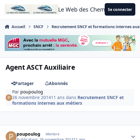
Aller au contenu
Le Web des Cheminots
Se connecter
Accueil
SNCF
Recrutement SNCF et formations internes aux
Agent ASCT Auxiliaire
Partager
Abonnés
Par
poupoulog
26 novembre 2014
11 ans
dans
Recrutement SNCF et
formations internes aux métiers
Author stats
poupoulog
Membre
Publication:
26 novembre 2014
11 ans