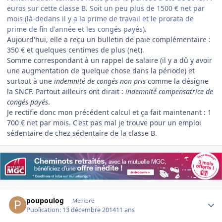
euros sur cette classe B. Soit un peu plus de 1500 € net par
mois (là-dedans il y a la prime de travail et le prorata de
prime de fin d'année et les congés payés).
Aujourd'hui, elle a reçu un bulletin de paie complémentaire :
350 € et quelques centimes de plus (net).
Somme correspondant à un rappel de salaire (il y a dû y avoir
une augmentation de quelque chose dans la période) et
surtout à une
indemnité de congés non pris
comme la désigne
la SNCF. Partout ailleurs ont dirait :
indemnité compensatrice de
congés payés
.
Je rectifie donc mon précédent calcul et ça fait maintenant : 1
700 € net par mois. C'est pas mal je trouve pour un emploi
sédentaire de chez sédentaire de la classe B.
Author stats
poupoulog
Membre
Publication:
13 décembre 2014
11 ans