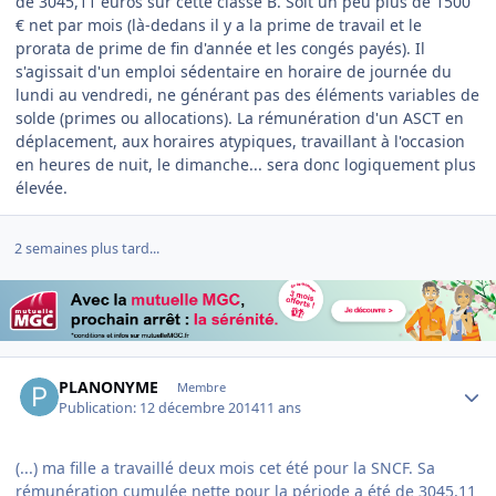
de 3045,11 euros sur cette classe B. Soit un peu plus de 1500
€ net par mois (là-dedans il y a la prime de travail et le
prorata de prime de fin d'année et les congés payés). Il
s'agissait d'un emploi sédentaire en horaire de journée du
lundi au vendredi, ne générant pas des éléments variables de
solde (primes ou allocations). La rémunération d'un ASCT en
déplacement, aux horaires atypiques, travaillant à l'occasion
en heures de nuit, le dimanche... sera donc logiquement plus
élevée.
2 semaines plus tard...
Author stats
PLANONYME
Membre
Publication:
12 décembre 2014
11 ans
(...) ma fille a travaillé deux mois cet été pour la SNCF. Sa
rémunération cumulée nette pour la période a été de 3045,11