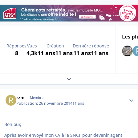
Les pl
Réponses
Vues
Création
Dernière réponse
8
4,3k
11 ans
11 ans
11 ans
11 ans
Expand topic overview
Author stats
rzm
Membre
Publication:
26 novembre 2014
11 ans
Bonjour,
Après avoir envoyé mon CV à la SNCF pour devenir agent