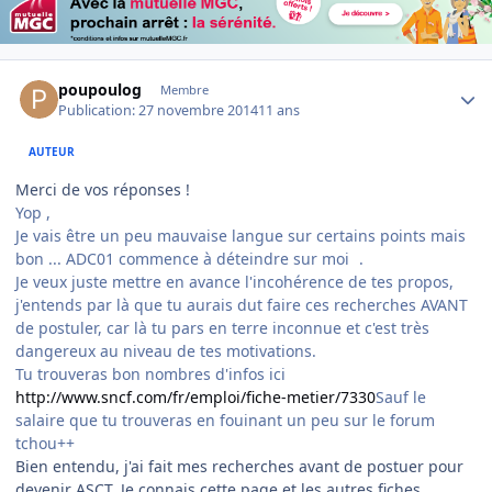
Author stats
poupoulog
Membre
Publication:
27 novembre 2014
11 ans
AUTEUR
Merci de vos réponses !
Yop ,
Je vais être un peu mauvaise langue sur certains points mais
bon ... ADC01 commence à déteindre sur moi
.
Je veux juste mettre en avance l'incohérence de tes propos,
j'entends par là que tu aurais dut faire ces recherches AVANT
de postuler, car là tu pars en terre inconnue et c'est très
dangereux au niveau de tes motivations.
Tu trouveras bon nombres d'infos ici
http://www.sncf.com/fr/emploi/fiche-metier/7330
Sauf le
salaire que tu trouveras en fouinant un peu sur le forum
tchou++
Bien entendu, j'ai fait mes recherches avant de postuer pour
devenir ASCT. Je connais cette page et les autres fiches