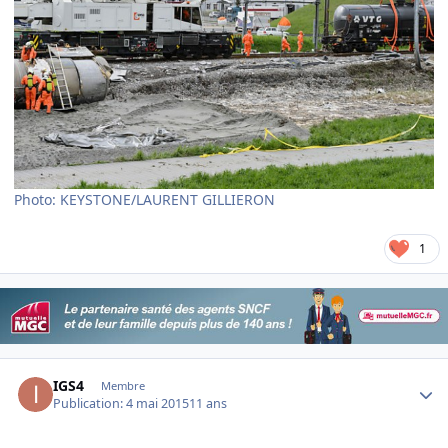
Photo: KEYSTONE/LAURENT GILLIERON
1
Author stats
IGS4
Membre
Publication:
4 mai 2015
11 ans