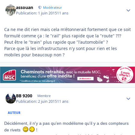
Author stats
assouan
Modérateur
Publication:
1 juin 2015
11 ans
Ca ne me dit rien mais cela m'étonnerait fortement que ce soit
formulé comme ça : le "rail" plus rapide que la "route" ???
Peut être le "train" plus rapide que "l'automobile" ?
Parce que là les infrastructures n'y sont pour rien et les
mobiles pour beaucoup non ?
Author stats
BB 9200
Membre
Publication:
2 juin 2015
11 ans
AUTEUR
Décidément, il n'y a pas qu'en modélisme qu'il y a des compteurs
!
de rivets