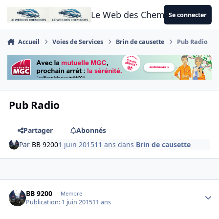
Aller au contenu
Le Web des Cheminots
Se connecter
Accueil
Voies de Services
Brin de causette
Pub Radio
Pub Radio
Partager
Abonnés
Par
BB 9200
1 juin 2015
11 ans
dans
Brin de causette
Author stats
BB 9200
Membre
Publication:
1 juin 2015
11 ans