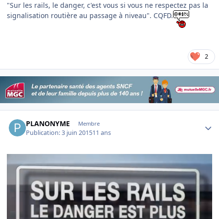
​"Sur les rails, le danger, c'est vous si vous ne respectez pas la
signalisation routière au passage à niveau". CQFD.
2
Author stats
PLANONYME
Membre
Publication:
3 juin 2015
11 ans