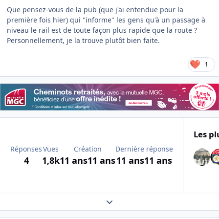
Que pensez-vous de la pub (que j'ai entendue pour la
première fois hier) qui "informe" les gens qu'à un passage à
niveau le rail est de toute façon plus rapide que la route ?
Personnellement, je la trouve plutôt bien faite.
1
Les pl
Réponses
Vues
Création
Dernière réponse
4
1,8k
11 ans
11 ans
11 ans
11 ans
Expand topic overview