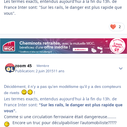
Les termes exacts, entendus aujourd'hui à la fin du 13h. de
France Inter sont: "Sur les rails, le danger est plus rapide que
vous".
2
Author stats
zoom 45
Membre
Publication:
2 juin 2015
11 ans
Décidément, il n'y a pas qu'en modélisme qu'il y a des compteurs
!
de rivets
Les termes exacts, entendus aujourd'hui à la fin du 13h. de
France Inter sont:
"Sur les rails, le danger est plus rapide que
vous".
Comme si une circulation ferroviaire était dangereuse........
Encore un truc pour déculpabiliser l'automobiliste?????