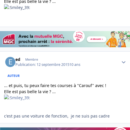
Elle est pas belle la vie ? ...
Author stats
ed
Membre
Publication:
12 septembre 2015
10 ans
AUTEUR
... et puis, tu peux faire tes courses à "Carouf" avec !
Elle est pas belle la vie ? ...
c'est pas une voiture de fonction, je ne suis pas cadre