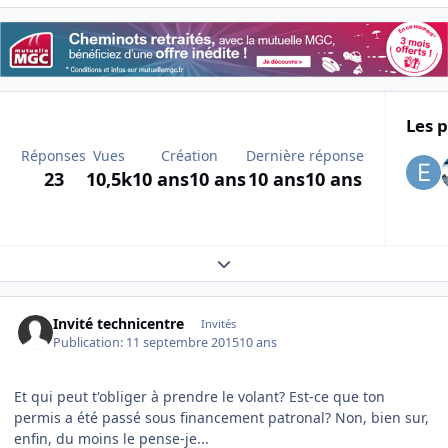
Les p
Réponses
Vues
Création
Dernière réponse
23
10,5k
10 ans
10 ans
10 ans
10 ans
Expand topic overview
Invité technicentre
Invités
Publication:
11 septembre 2015
10 ans
Et qui peut t'obliger à prendre le volant? Est-ce que ton
permis a été passé sous financement patronal? Non, bien sur,
enfin, du moins le pense-je...