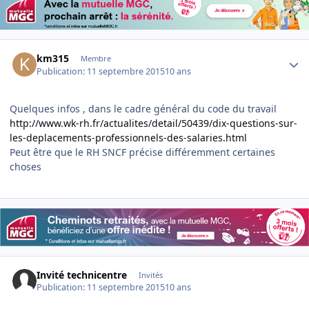
Author stats
km315
Membre
Publication:
11 septembre 2015
10 ans
Quelques infos , dans le cadre général du code du travail
http://www.wk-rh.fr/actualites/detail/50439/dix-questions-sur-
les-deplacements-professionnels-des-salaries.html
Peut être que le RH SNCF précise différemment certaines
choses
Invité technicentre
Invités
Publication:
11 septembre 2015
10 ans