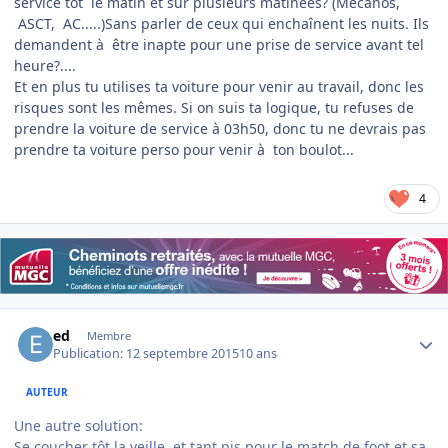
service tôt le matin et sur plusieurs matinées? (Mécanos,
ASCT, AC.....)Sans parler de ceux qui enchaînent les nuits. Ils
demandent à être inapte pour une prise de service avant tel
heure?....
Et en plus tu utilises ta voiture pour venir au travail, donc les
risques sont les mêmes. Si on suis ta logique, tu refuses de
prendre la voiture de service à 03h50, donc tu ne devrais pas
prendre ta voiture perso pour venir à ton boulot...
4
Author stats
ed
Membre
Publication:
12 septembre 2015
10 ans
AUTEUR
Une autre solution:
Se coucher tôt la veille, et tant pis pour le match de foot et sa