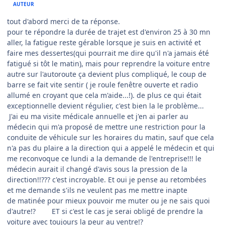
AUTEUR
tout d'abord merci de ta réponse.
pour te répondre la durée de trajet est d'environ 25 à 30 mn
aller, la fatigue reste gérable lorsque je suis en activité et
faire mes dessertes(qui pourrait me dire qu'il n'a jamais été
fatigué si tôt le matin), mais pour reprendre la voiture entre
autre sur l'autoroute ça devient plus compliqué, le coup de
barre se fait vite sentir ( je roule fenêtre ouverte et radio
allumé en croyant que cela m'aide...!). de plus ce qui était
exceptionnelle devient régulier, c'est bien la le problème...
J'ai eu ma visite médicale annuelle et j'en ai parler au
médecin qui m'a proposé de mettre une restriction pour la
conduite de véhicule sur les horaires du matin, sauf que cela
n'a pas du plaire a la direction qui a appelé le médecin et qui
me reconvoque ce lundi a la demande de l'entreprise!!! le
médecin aurait il changé d'avis sous la pression de la
direction!!??? c'est incroyable. Et oui je pense au retombées
et me demande s'ils ne veulent pas me mettre inapte
de matinée pour mieux pouvoir me muter ou je ne sais quoi
d'autre!? ET si c'est le cas je serai obligé de prendre la
voiture avec toujours la peur au ventre!?