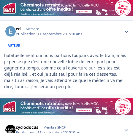
Author stats
ed
Membre
Publication:
11 septembre 2015
10 ans
AUTEUR
habituellement oui nous partions toujours avec le train, mais
je pense que c'est une nouvelle lubie de leurs part pour
gagner du temps, comme cela l'ouverture sur les sites est
déjà réalisé... et oui je suis seul pour faire ces dessertes.
mais tu as raison, Je vais attendre ce que le médecin va me
dire, Lundi... j'en serai un peu plus
Author stats
cyclodocus
Membre SNCF
Publication:
11 septembre 2015
10 ans