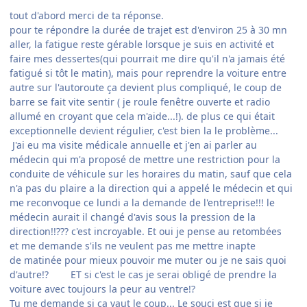
tout d'abord merci de ta réponse.
pour te répondre la durée de trajet est d'environ 25 à 30 mn
aller, la fatigue reste gérable lorsque je suis en activité et
faire mes dessertes(qui pourrait me dire qu'il n'a jamais été
fatigué si tôt le matin), mais pour reprendre la voiture entre
autre sur l'autoroute ça devient plus compliqué, le coup de
barre se fait vite sentir ( je roule fenêtre ouverte et radio
allumé en croyant que cela m'aide...!). de plus ce qui était
exceptionnelle devient régulier, c'est bien la le problème...
J'ai eu ma visite médicale annuelle et j'en ai parler au
médecin qui m'a proposé de mettre une restriction pour la
conduite de véhicule sur les horaires du matin, sauf que cela
n'a pas du plaire a la direction qui a appelé le médecin et qui
me reconvoque ce lundi a la demande de l'entreprise!!! le
médecin aurait il changé d'avis sous la pression de la
direction!!??? c'est incroyable. Et oui je pense au retombées
et me demande s'ils ne veulent pas me mettre inapte
de matinée pour mieux pouvoir me muter ou je ne sais quoi
d'autre!? ET si c'est le cas je serai obligé de prendre la
voiture avec toujours la peur au ventre!?
Tu me demande si ça vaut le coup... Le souci est que si je