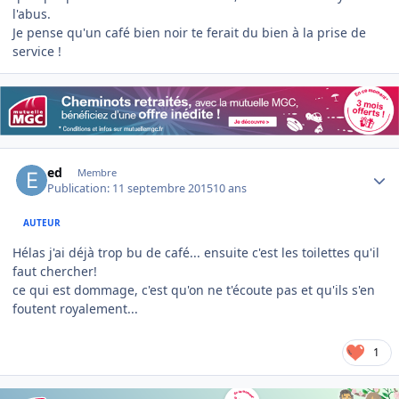
l'abus.
Je pense qu'un café bien noir te ferait du bien à la prise de
service !
Author stats
ed
Membre
Publication:
11 septembre 2015
10 ans
AUTEUR
Hélas j'ai déjà trop bu de café... ensuite c'est les toilettes qu'il
faut chercher!
ce qui est dommage, c'est qu'on ne t'écoute pas et qu'ils s'en
foutent royalement...
1