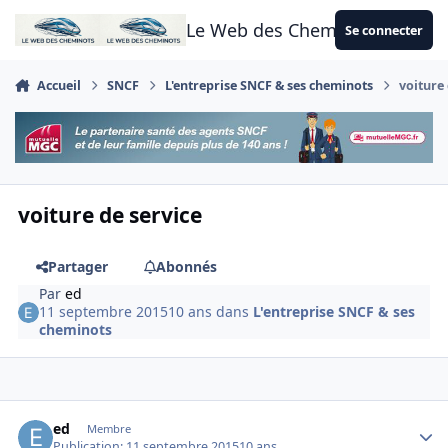
Aller au contenu
Le Web des Cheminots
Se connecter
Accueil
SNCF
L'entreprise SNCF & ses cheminots
voiture 
voiture de service
Partager
Abonnés
Par
ed
11 septembre 2015
10 ans
dans
L'entreprise SNCF & ses
cheminots
Author stats
ed
Membre
Publication:
11 septembre 2015
10 ans