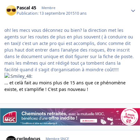
Author stats
Pascal 45
Membre
Publication:
13 septembre 2015
10 ans
oh! les mecs vous déconnez ou bien? la direction met les
agents sur les routes de plus en plus souvent ( à conduire ou
en taxi)! c'est un acte pro qui est accomplis, donc comme dit
plus haut doit entrer dans l'analyse des risques, être inscrit
dans le document unique et doit figurer sur la fiche de poste.
mais les mêmes qui ont rédigé tout ça tombent dans la
facilité quand il s'agit d'organisation à moindre coût!!!!
... et celà fait au moins plus de 15 ans que ce phénomène
existe, et s'amplifie ! C'est pas nouveau !
Author stats
cyclodocus
Membre SNCF