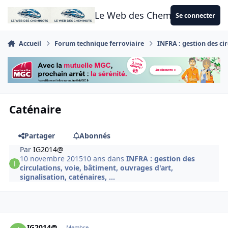
Aller au contenu
Le Web des Cheminots
Se connecter
Accueil
Forum technique ferroviaire
INFRA : gestion des cir
Caténaire
Partager
Abonnés
Par
IG2014@
10 novembre 2015
10 ans
dans
INFRA : gestion des
circulations, voie, bâtiment, ouvrages d'art,
signalisation, caténaires, ...
Author stats
IG2014@
Membre