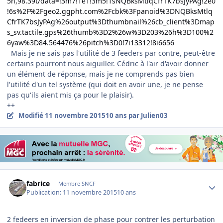
5h,98.39t/data=!3m7!1e1!3m5!1sNQBksMtlqCfrTK7bsJyPAg!2e0
!6s%2F%2Fgeo2.ggpht.com%2Fcbk%3Fpanoid%3DNQBksMtlq
CfrTK7bsJyPAg%26output%3Dthumbnail%26cb_client%3Dmap
s_sv.tactile.gps%26thumb%3D2%26w%3D203%26h%3D100%2
6yaw%3D84.564476%26pitch%3D0!7i13312!8i6656
Mais je ne sais pas l'utilité de 3 feeders par contre, peut-être
certains pourront nous aiguiller. Cédric à l'air d'avoir donner
un élément de réponse, mais je ne comprends pas bien
l'utilité d'un tel système (qui doit en avoir une, je ne pense
pas qu'ils aient mis ça pour le plaisir).
++
Modifié
11 novembre 2015
10 ans
par Julien03
Author stats
fabrice
Membre SNCF
Publication:
11 novembre 2015
10 ans
2 fedeers en inversion de phase pour contrer les perturbation