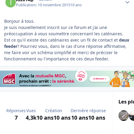
Publication:
10 novembre 2015
10 ans
Bonjour à tous.
Je suis nouvellement inscrit sur ce forum et j'ai une
préoccupation à vous soumettre concernant les caténaires.
Est ce qu'il existe des caténaires avec un fil de contact et
deux
feeder
? Pourriez vous, dans le cas d'une réponse affirmative,
me faire voir un schéma simplifié et merci de préciser le
fonctionnement ou l'importance de ces deux feeder.
Les pl
Réponses
Vues
Création
Dernière réponse
7
4,3k
10 ans
10 ans
10 ans
10 ans