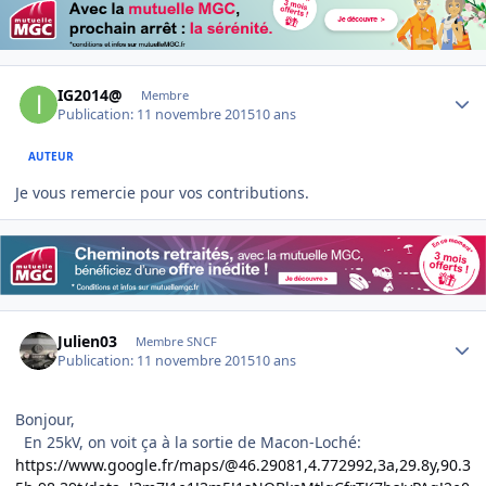
Author stats
IG2014@
Membre
Publication:
11 novembre 2015
10 ans
AUTEUR
Je vous remercie pour vos contributions.
Author stats
Julien03
Membre SNCF
Publication:
11 novembre 2015
10 ans
Bonjour,
En 25kV, on voit ça à la sortie de Macon-Loché:
https://www.google.fr/maps/@46.29081,4.772992,3a,29.8y,90.3