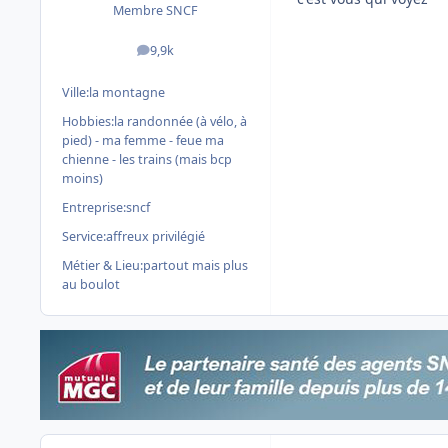
Membre SNCF
9,9k
messages
Ville:
la montagne
Hobbies:
la randonnée (à vélo, à
pied) - ma femme - feue ma
chienne - les trains (mais bcp
moins)
Entreprise:
sncf
Service:
affreux privilégié
Métier & Lieu:
partout mais plus
au boulot