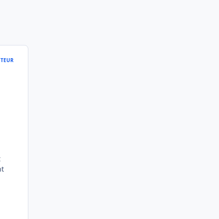
TEUR
t
nt