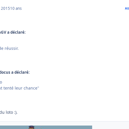
 2015
10 ans
AU
inGV a déclaré:
e réussir.
odocus a déclaré:
to
t tenté leur chance"
u loto :).