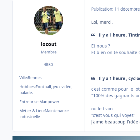
Publication:
11 décembre
Lol, merci.
Il y a 1 heure , Tint
locout
Et nous ?
Et bien on te souhaite d
Membre
30
messages
Ville:
Rennes
Il y a 1 heure , cycl
Hobbies:
Football, jeux vidéo,
c'est comme pour le lo
balade.
"100% des gagnants on
Entreprise:
Manpower
ou le train
Métier & Lieu:
Maintenance
"c'est vous qui voyez"
industrielle
J'aime beaucoup l'idée d