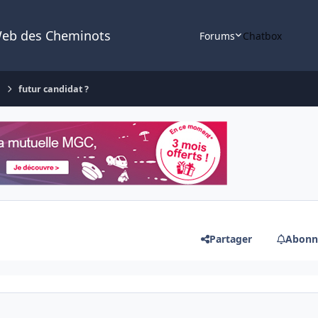
Web des Cheminots
Forums
Chatbox
e
futur candidat ?
Partager
Abonn