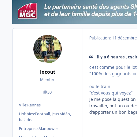
Publication:
11 décembre
Il y a 6 heures , cyc
c'est comme pour le lo
locout
"100% des gagnants on
Membre
ou le train
30
"c'est vous qui voyez"
messages
Je me pose la question 
Ville:
Rennes
travailler, ont un ou de
d'apporter un bon baga
Hobbies:
Football, jeux vidéo,
balade.
Entreprise:
Manpower