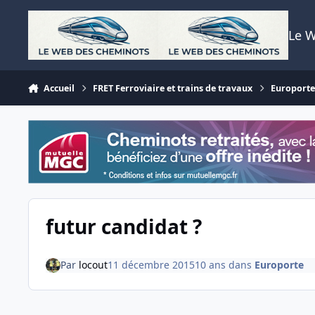
Aller au contenu
Le 
Accueil
FRET Ferroviaire et trains de travaux
Europort
futur candidat ?
Par
locout
11 décembre 2015
10 ans
dans
Europorte