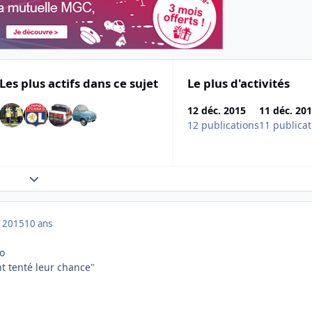
Les plus actifs dans ce sujet
Le plus d'activités
12 déc. 2015
11 déc. 20
12 publications
11 publicat
Expand topic overview
 2015
10 ans
to
t tenté leur chance"