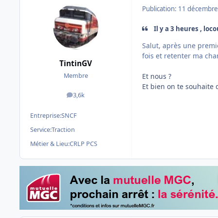
Publication:
11 décembre
Il y a 3 heures , loco
Salut, après une premiè
fois et retenter ma ch
TintinGV
Et nous ?
Membre
Et bien on te souhaite d
3,6k
messages
Entreprise:
SNCF
Service:
Traction
Métier & Lieu:
CRLP PCS