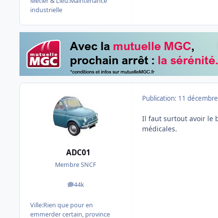
Métier & Lieu:
Maintenance
industrielle
Publication:
11 décembre
Il faut surtout avoir l
médicales.
ADC01
Membre SNCF
44k
messages
Ville:
Rien que pour en
emmerder certain, province