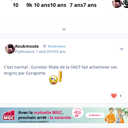
10
9k
10 ans
10 ans
7 ans
7 ans
Expand topic overview
Author stats
Roukmoute
Modérateur
Publication:
1 avril 2016
10 ans
C'est normal : Eurostar filiale de la SNCF fait acheminer ses
engins par Europorte.
1