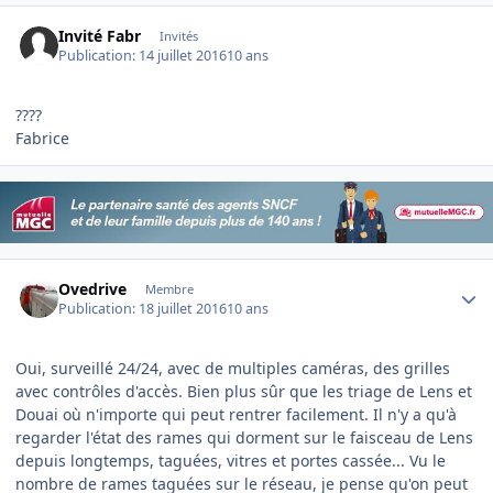
Invité Fabr
Invités
Publication:
14 juillet 2016
10 ans
????
Fabrice
Author stats
Ovedrive
Membre
Publication:
18 juillet 2016
10 ans
Oui, surveillé 24/24, avec de multiples caméras, des grilles
avec contrôles d'accès. Bien plus sûr que les triage de Lens et
Douai où n'importe qui peut rentrer facilement. Il n'y a qu'à
regarder l'état des rames qui dorment sur le faisceau de Lens
depuis longtemps, taguées, vitres et portes cassée... Vu le
nombre de rames taguées sur le réseau, je pense qu'on peut