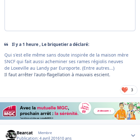
Il y a 1 heure , Le briquetier a déclaré:
Qui s'est elle même sans doute inspirée de la maison mère
SNCF qui fait aussi acheminer ses rames régiolis neuves
de Loxeville au Landy par Europorte. (Entre autres...)
Il faut arrêter l'auto-flagellation à mauvais escient.
3
Author stats
Bearcat
Membre
Publication:
4 avril 2016
10 ans