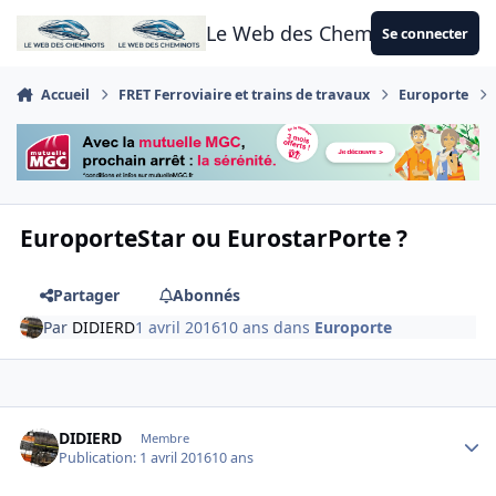
Aller au contenu
Le Web des Cheminots
Se connecter
Accueil
FRET Ferroviaire et trains de travaux
Europorte
EuroporteStar ou EurostarPorte ?
Partager
Abonnés
Par
DIDIERD
1 avril 2016
10 ans
dans
Europorte
Author stats
DIDIERD
Membre
Publication:
1 avril 2016
10 ans