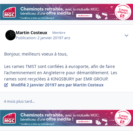
Author stats
Martin Costeux
Membre
Publication:
2 janvier 2019
7 ans
Bonjour, meilleurs voeux à tous,
Les rames TMST sont confiées à europorte, afin de faire
l'acheminement en Angleterre pour démantèlement. Les
rames sont recyclées à KINGSBURY par EMR GROUP.
Modifié
2 janvier 2019
7 ans
par Martin Costeux
4 mois plus tard...