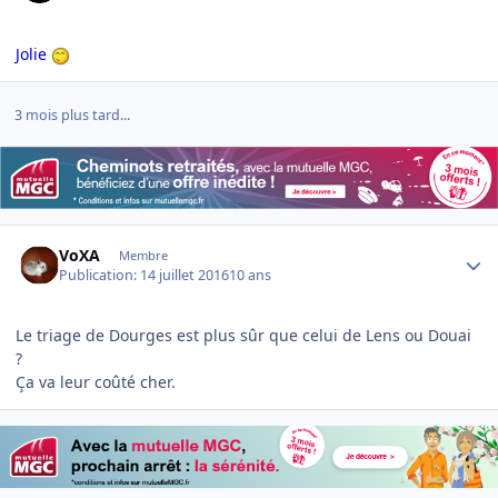
Jolie
3 mois plus tard...
Author stats
VoXA
Membre
Publication:
14 juillet 2016
10 ans
Le triage de Dourges est plus sûr que celui de Lens ou Douai
?
Ça va leur coûté cher.