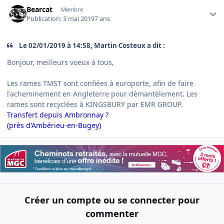
Author stats
Bearcat
Membre
Publication:
3 mai 2019
7 ans
Le 02/01/2019 à 14:58, Martin Costeux a dit :
Bonjour, meilleurs voeux à tous,
Les rames TMST sont confiées à europorte, afin de faire
l'acheminement en Angleterre pour démantèlement. Les
rames sont recyclées à KINGSBURY par EMR GROUP.
Transfert depuis Ambronnay ?
(près d'Ambérieu-en-Bugey)
Créer un compte ou se connecter pour
commenter