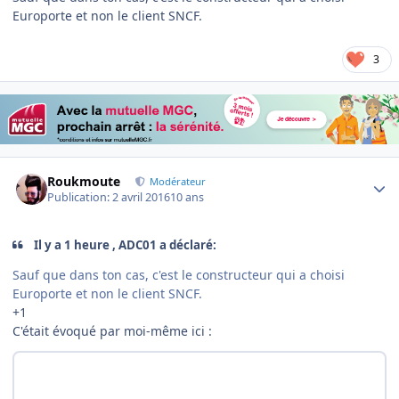
Europorte et non le client SNCF.
3
Author stats
Roukmoute
Modérateur
Publication:
2 avril 2016
10 ans
Il y a 1 heure , ADC01 a déclaré:
Sauf que dans ton cas, c'est le constructeur qui a choisi
Europorte et non le client SNCF.
+1
C'était évoqué par moi-même ici :