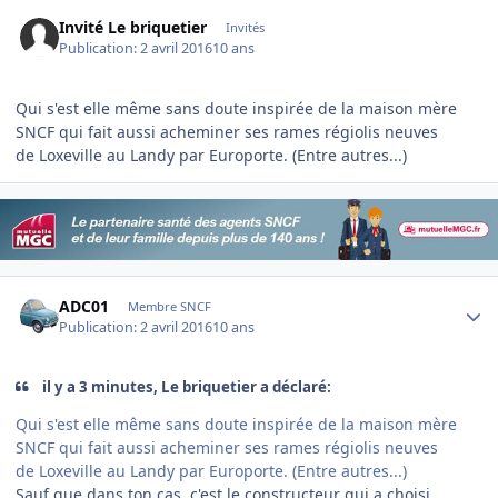
Invité Le briquetier
Invités
Publication:
2 avril 2016
10 ans
Qui s'est elle même sans doute inspirée de la maison mère
SNCF qui fait aussi acheminer ses rames régiolis neuves
de Loxeville au Landy par Europorte. (Entre autres...)
Author stats
ADC01
Membre SNCF
Publication:
2 avril 2016
10 ans
il y a 3 minutes, Le briquetier a déclaré:
Qui s'est elle même sans doute inspirée de la maison mère
SNCF qui fait aussi acheminer ses rames régiolis neuves
de Loxeville au Landy par Europorte. (Entre autres...)
Sauf que dans ton cas, c'est le constructeur qui a choisi