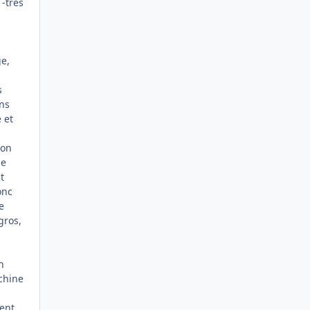
 -très
ge,
s
ans
 et
non
de
t
onc
e
gros,
n
achine
ment