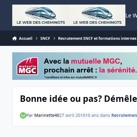
Aller au contenu
Le 
Accueil
SNCF
Recrutement SNCF et formations internes
Bonne idée ou pas? Démêler 
Par
Marinette40
27 avril 2016
10 ans
dans
Recrutement