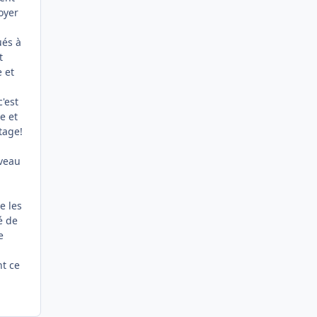
foyer
ués à
t
e et
'est
e et
tage!
iveau
e les
é de
e
nt ce