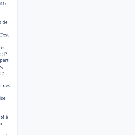
ans?
s de
C'est
rès
act?
 part
s,
 ce
-
Et des
ise,
té à
'a
,