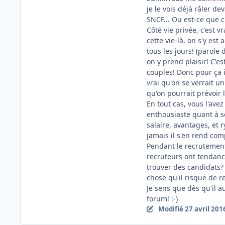
je le vois déjà râler de
SNCF... Ou est-ce que c'
Côté vie privée, c'est v
cette vie-là, on s'y est
tous les jours! (parole
on y prend plaisir! C'e
couples! Donc pour ça i
vrai qu'on se verrait 
qu'on pourrait prévoir
En tout cas, vous l'ave
enthousiaste quant à s
salaire, avantages, et r
jamais il s'en rend comp
Pendant le recrutement
recruteurs ont tendance
trouver des candidats? 
chose qu'il risque de r
Je sens que dès qu'il a
forum! :-)
Modifié
27 avril 201