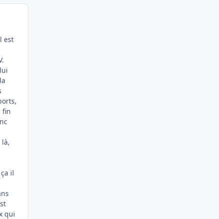
l est
V.
lui
la
s
ports,
 fin
onc
là,
ça il
ans
st
x qui