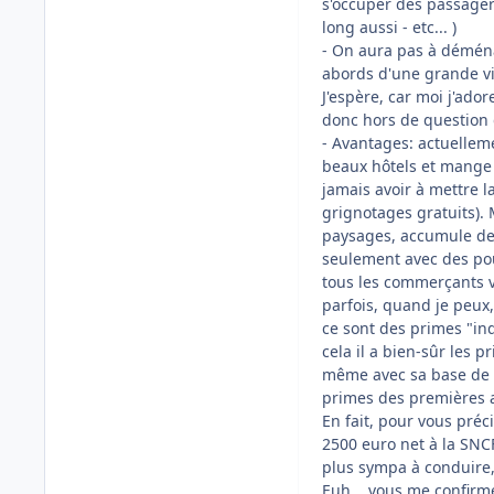
s'occuper des passagers,
long aussi - etc... )
- On aura pas à déména
abords d'une grande vil
J'espère, car moi j'ad
donc hors de question q
- Avantages: actuelleme
beaux hôtels et mange 
jamais avoir à mettre l
grignotages gratuits). 
paysages, accumule des 
seulement avec des pou
tous les commerçants vis
parfois, quand je peux, 
ce sont des primes "in
cela il a bien-sûr les 
même avec sa base de 1
primes des premières an
En fait, pour vous préc
2500 euro net à la SNC
plus sympa à conduire, 
Euh....vous me confirm