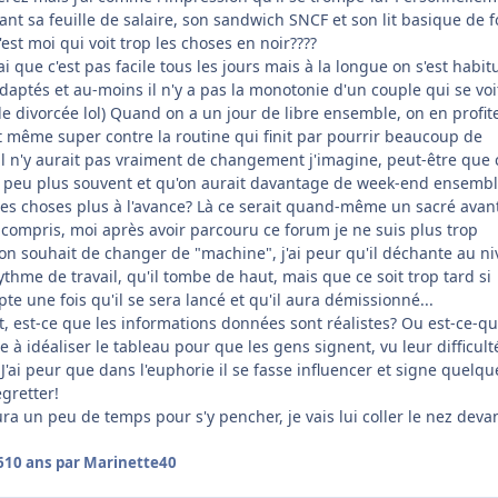
vant sa feuille de salaire, son sandwich SNCF et son lit basique de 
est moi qui voit trop les choses en noir????
rai que c'est pas facile tous les jours mais à la longue on s'est habit
 adaptés et au-moins il n'y a pas la monotonie d'un couple qui se voi
 de divorcée lol) Quand on a un jour de libre ensemble, on en profit
st même super contre la routine qui finit par pourrir beaucoup de
l n'y aurait pas vraiment de changement j'imagine, peut-être que c
un peu plus souvent et qu'on aurait davantage de week-end ensembl
 les choses plus à l'avance? Là ce serait quand-même un sacré avan
z compris, moi après avoir parcouru ce forum je ne suis plus trop
on souhait de changer de "machine", j'ai peur qu'il déchante au n
ythme de travail, qu'il tombe de haut, mais que ce soit trop tard si
te une fois qu'il se sera lancé et qu'il aura démissionné...
, est-ce que les informations données sont réalistes? Ou est-ce-qu
 à idéaliser le tableau pour que les gens signent, vu leur difficult
J'ai peur que dans l'euphorie il se fasse influencer et signe quelqu
egretter!
ura un peu de temps pour s'y pencher, je vais lui coller le nez deva
6
10 ans
par Marinette40