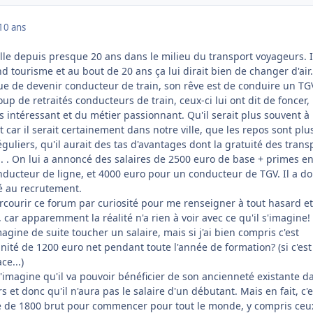
10 ans
e depuis presque 20 ans dans le milieu du transport voyageurs. I
 tourisme et au bout de 20 ans ça lui dirait bien de changer d'air.
que de devenir conducteur de train, son rêve est de conduire un TG
p de retraités conducteurs de train, ceux-ci lui ont dit de foncer, 
ès intéressant et du métier passionnant. Qu'il serait plus souvent à 
ar il serait certainement dans notre ville, que les repos sont plu
guliers, qu'il aurait des tas d'avantages dont la gratuité des trans
c... . On lui a annoncé des salaires de 2500 euro de base + primes en
nducteur de ligne, et 4000 euro pour un conducteur de TGV. Il a d
é au recrutement.
rcourir ce forum par curiosité pour me renseigner à tout hasard et 
 car apparemment la réalité n'a rien à voir avec ce qu'il s'imagine!
'imagine de suite toucher un salaire, mais si j'ai bien compris c'est
té de 1200 euro net pendant toute l'année de formation? (si c'est 
ce...)
l s'imagine qu'il va pouvoir bénéficier de son ancienneté existante d
 et donc qu'il n'aura pas le salaire d'un débutant. Mais en fait, c'e
e de 1800 brut pour commencer pour tout le monde, y compris ceu