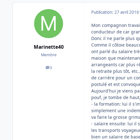
Publication:
27 avril 2016
Mon compagnon travaill
conducteur de car grand
Donc il ne parle plus 
Comme il côtoie beaucou
Marinette40
ont parlé du salaire tr
Membre
maison que maintenant c
arrangeants car plus ré
3
messages
la retraite plus tôt, et
de carrière pour un co
postulé et est convoqu
Aujourd'hui je viens pa
pouf, je tombe de haut,
- la formation: lui il s
simplement une indemni
va faire la grosse grima
- salaire ensuite: lui i
les transports voyageurs
bien un salaire de bas