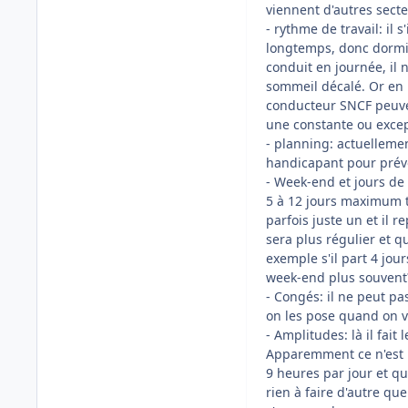
viennent d'autres sect
- rythme de travail: il 
longtemps, donc dormir
conduit en journée, il 
sommeil décalé. Or en p
conducteur SNCF peuven
une constante ou exce
- planning: actuellemen
handicapant pour prévoi
- Week-end et jours de
5 à 12 jours maximum tr
parfois juste un et il re
sera plus régulier et 
exemple s'il part 4 jou
week-end plus souvent?
- Congés: il ne peut pa
on les pose quand on v
- Amplitudes: là il fai
Apparemment ce n'est p
9 heures par jour et qu
rien à faire d'autre qu