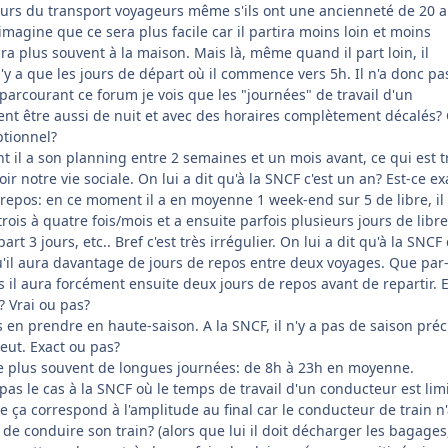
eurs du transport voyageurs même s'ils ont une ancienneté de 20 
s'imagine que ce sera plus facile car il partira moins loin et moins
a plus souvent à la maison. Mais là, même quand il part loin, il
n'y a que les jours de départ où il commence vers 5h. Il n'a donc pa
arcourant ce forum je vois que les "journées" de travail d'un
t être aussi de nuit et avec des horaires complètement décalés? 
ptionnel?
t il a son planning entre 2 semaines et un mois avant, ce qui est t
r notre vie sociale. On lui a dit qu'à la SNCF c'est un an? Est-ce ex
 repos: en ce moment il a en moyenne 1 week-end sur 5 de libre, il
ois à quatre fois/mois et a ensuite parfois plusieurs jours de libre
part 3 jours, etc.. Bref c'est très irrégulier. On lui a dit qu'à la SNCF
qu'il aura davantage de jours de repos entre deux voyages. Que par
rs il aura forcément ensuite deux jours de repos avant de repartir. 
 Vrai ou pas?
s en prendre en haute-saison. A la SNCF, il n'y a pas de saison préc
eut. Exact ou pas?
t le plus souvent de longues journées: de 8h à 23h en moyenne.
as le cas à la SNCF où le temps de travail d'un conducteur est limi
e ça correspond à l'amplitude au final car le conducteur de train n
e de conduire son train? (alors que lui il doit décharger les bagages