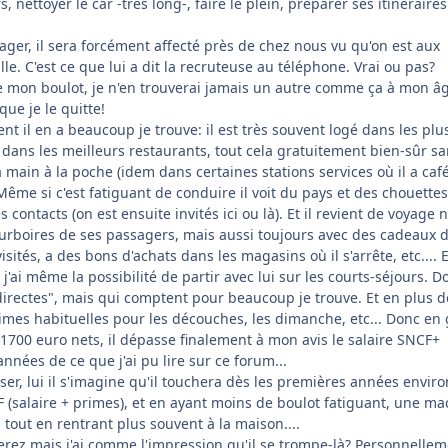
 nettoyer le car -très long-, faire le plein, préparer ses itinéraires
ger, il sera forcément affecté près de chez nous vu qu'on est aux
le. C'est ce que lui a dit la recruteuse au téléphone. Vrai ou pas?
ore mon boulot, je n'en trouverai jamais un autre comme ça à mon â
ue je le quitte!
nt il en a beaucoup je trouve: il est très souvent logé dans les plu
dans les meilleurs restaurants, tout cela gratuitement bien-sûr s
a main à la poche (idem dans certaines stations services où il a café
Même si c'est fatiguant de conduire il voit du pays et des chouettes
contacts (on est ensuite invités ici ou là). Et il revient de voyage 
rboires de ses passagers, mais aussi toujours avec des cadeaux 
ités, a des bons d'achats dans les magasins où il s'arrête, etc.... E
j'ai même la possibilité de partir avec lui sur les courts-séjours. D
directes", mais qui comptent pour beaucoup je trouve. Et en plus d
primes habituelles pour les découches, les dimanche, etc... Donc en 
700 euro nets, il dépasse finalement à mon avis le salaire SNCF+
nées de ce que j'ai pu lire sur ce forum...
iser, lui il s'imagine qu'il touchera dès les premières années enviro
F (salaire + primes), et en ayant moins de boulot fatiguant, une m
tout en rentrant plus souvent à la maison....
erez mais j'ai comme l'impression qu'il se trompe-là? Personnelle