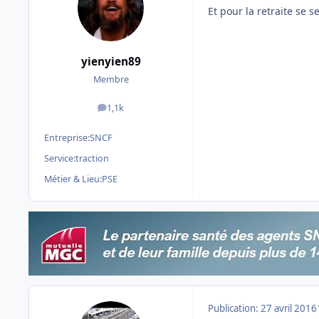
Et pour la retraite se se
yienyien89
Membre
1,1k
messages
Entreprise:
SNCF
Service:
traction
Métier & Lieu:
PSE
Publication:
27 avril 2016