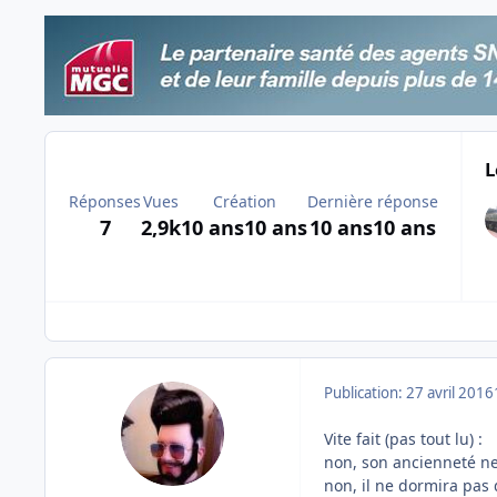
L
Réponses
Vues
Création
Dernière réponse
7
2,9k
10 ans
10 ans
10 ans
10 ans
Publication:
27 avril 2016
Vite fait (pas tout lu) :
non, son ancienneté ne
non, il ne dormira pas 