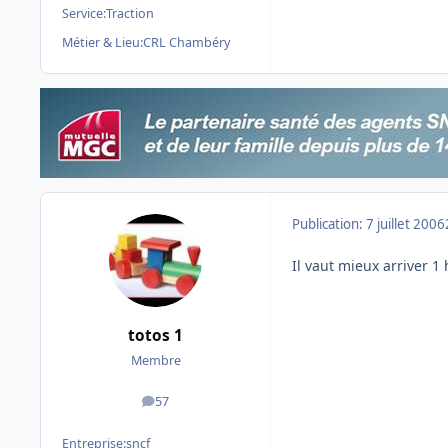
Service:
Traction
Métier & Lieu:
CRL Chambéry
Publication:
7 juillet 2006
Il vaut mieux arriver 
totos 1
Membre
57
messages
Entreprise:
sncf