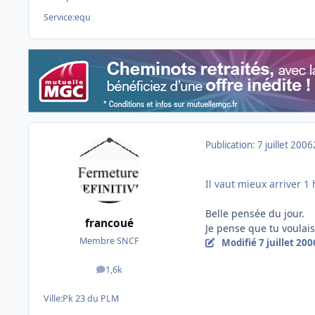
Service:
equ
Publication:
7 juillet 2006
Il vaut mieux arriver 
Belle pensée du jour.
francoué
Je pense que tu voulais
Membre SNCF
Modifié
7 juillet 200
1,6k
messages
Ville:
Pk 23 du PLM