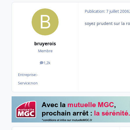
Publication:
7 juillet 2006
soyez prudent sur la ro
bruyerois
Membre
1,2k
messages
Entreprise:
-
Service:
non