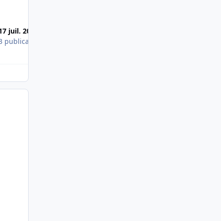
Images publiées
17 juil. 2006
9 juil. 2006
3 publications
1 publication