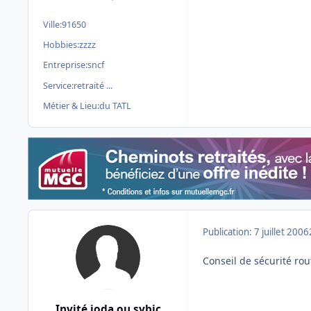
Ville:
91650
Hobbies:
zzzz
Entreprise:
sncf
Service:
retraité ...
Métier & Lieu:
du TATL
Publication:
7 juillet 2006
Conseil de sécurité rout
Invité ioda ou sybic