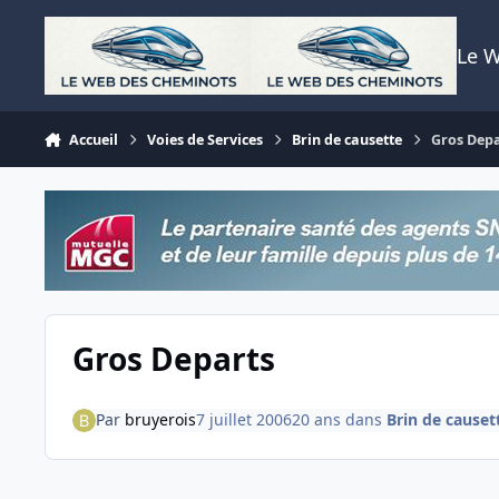
Aller au contenu
Le 
Accueil
Voies de Services
Brin de causette
Gros Dep
Gros Departs
Par
bruyerois
7 juillet 2006
20 ans
dans
Brin de causet