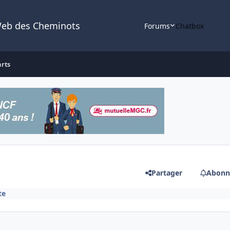
Web des Cheminots
Forums
Chatbox
arts
Partager
Abonn
te