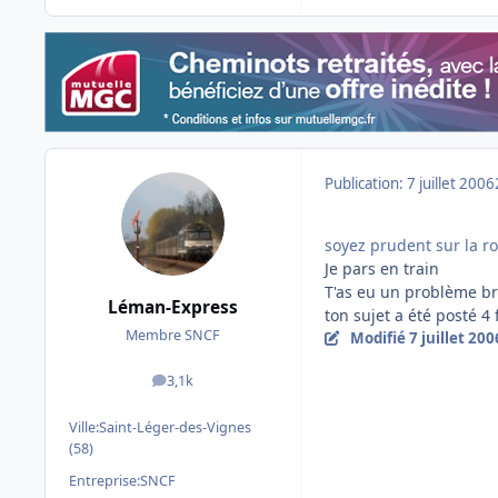
Publication:
7 juillet 2006
soyez prudent sur la ro
Je pars en train
T'as eu un problème br
Léman-Express
ton sujet a été posté 4
Membre SNCF
Modifié
7 juillet 200
3,1k
messages
Ville:
Saint-Léger-des-Vignes
(58)
Entreprise:
SNCF