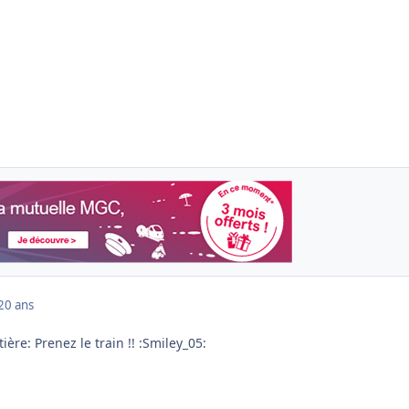
20 ans
ière: Prenez le train !! :Smiley_05: