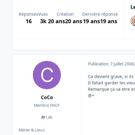
L
Réponses
Vues
Création
Dernière réponse
16
3k
20 ans
20 ans
19 ans
19 ans
Publication:
7 juillet 2006
Ca devient grave, si ils
Il fallait garder les vi
Remarque ça va etre en
@+
CoCo
Membre SNCF
1,8k
messages
Métier & Lieu:
z