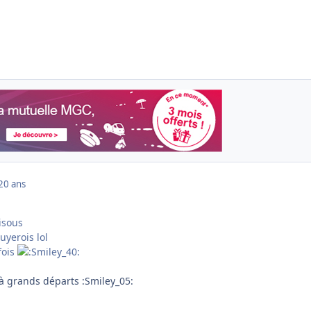
20 ans
uyerois lol
fois
 à grands départs :Smiley_05: