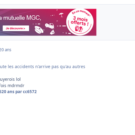
20 ans
ute les accidents n'arrive pas qu'au autres
uyerois lol
 fois mdrmdr
6
20 ans
par cc6572