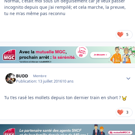
Normal, c'était moi sous un déguisement car je veux passer
incognito depuis que j'ai rempilé; et cela marche, la preuve,
tu ne m'as même pas reconnu
5
Author stats
BUDD
Membre
Publication:
13 juillet 2016
10 ans
Tu t'es rasé les mollets depuis ton dernier train en short ?
3