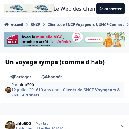
Aller au contenu
Le Web des Cheminots
Se connecter
Accueil
SNCF
Clients de SNCF Voyageurs & SNCF-Connect
Un voyage sympa (comme d'hab)
Partager
Abonnés
Par
aldo500
12 juillet 2016
10 ans
dans
Clients de SNCF Voyageurs &
SNCF-Connect
Author stats
aldo500
Membre
Publication:
12 juillet 2016
10 ans