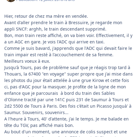
Hier, retour de chez ma mère en vendée.
Avant d'aller prendre le train à Bressuire, je regarde mon
appli SNCF: arghh, le train descendant supprimé.
Bon, mon train reste affiché, on va bien voir. Effectivement, il y
a un AGC en gare. Je vois l'ADC qui arrive en taxi.
Comme je suis bavard, j'apprends que l'ADC qui devait faire le
train impair est resté à l'accouchement de sa femme.
Meilleurs voeux à eux.
Jusqu'à Tours, pas de problème sauf que je réagis trop tard à
Thouars, la 67400 "en voyage" super propre que j'ai mise dans
les photos du jour était attelée à une grue Kirow et cette fois
ci, pas d'AGC pour la masquer. Je profite de la ligne de mon
enfance que je parcourais à bord du train des Sables
d'Olonne tracté par une 141C puis 231 de Saumur à Tours et
2d2 5500 de Tours à Paris. Des fois c'était un Picasso jusquà' à
Saumur. Souvenirs, souvenirs...
A l'heure à Tours, 40' d'attente, j'ai le temps. Je me balade en
tête du TGV, pas affiché mais bon.
Au bout d'un moment, une annonce de colis suspect et une