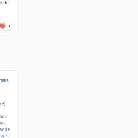
se de
1
TEUR
re)
our
ses.
mande
jours