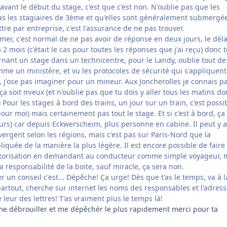
vant le début du stage, c'est que c'est non. N'oublie pas que les
as les stagiaires de 3ème et qu'elles sont généralement submergé
re par entreprise, c'est l'assurance de ne pas trouver.
mer, c'est normal de ne pas avoir de réponse en deux jours, le déla
2 mois (c'était le cas pour toutes les réponses que j'ai reçu) donc 
rnant un stage dans un technicentre, pour le Landy, oublie tout de
omme un ministère, et vu les protocoles de sécurité qui s'appliquent
 j'ose pas imaginer pour un mineur. Aux Joncherolles je connais p
a soit mieux (et n'oublie pas que tu dois y aller tous les matins do
) Pour les stages à bord des trains, un jour sur un train, c'est possi
pour moi) mais certainement pas tout le stage. Et si c'est à bord, ça
urs) car depuis Eckwerscheim, plus personne en cabine. Il peut y a
vergent selon les régions, mais c'est pas sur Paris-Nord que la
iquée de la manière la plus légère. Il est encore possible de faire
utorisation en demandant au conducteur comme simple voyageur, 
 responsabilité de la boite, sauf miracle, ça sera non.
er un conseil c'est... Dépêche! Ça urge! Dès que t'as le temps, va à l
partout, cherche sur internet les noms des responsables et l'adres
 leur des lettres! T'as vraiment plus le temps là!
 me débrouiller et me dépêchér le plus rapidement merci pour ta