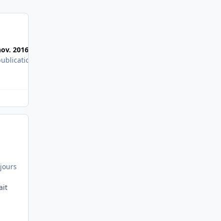
Most Popular Posts
nov. 2016
publication
J'ai trouvé mon stage à la SNCF sur Paris-St-Laza
 jours
ait