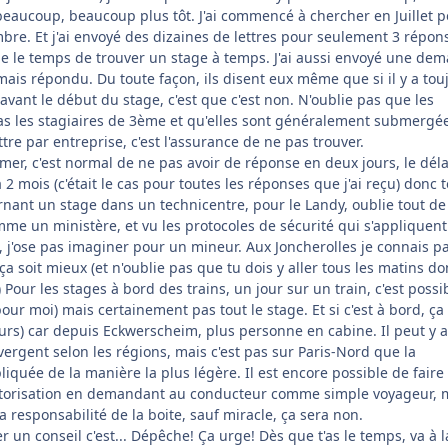
aucoup, beaucoup plus tôt. J'ai commencé à chercher en Juillet p
bre. Et j'ai envoyé des dizaines de lettres pour seulement 3 répon
ie le temps de trouver un stage à temps. J'ai aussi envoyé une de
mais répondu. Du toute façon, ils disent eux même que si il y a tou
vant le début du stage, c'est que c'est non. N'oublie pas que les
as les stagiaires de 3ème et qu'elles sont généralement submergé
re par entreprise, c'est l'assurance de ne pas trouver.
mer, c'est normal de ne pas avoir de réponse en deux jours, le déla
2 mois (c'était le cas pour toutes les réponses que j'ai reçu) donc 
rnant un stage dans un technicentre, pour le Landy, oublie tout de
omme un ministère, et vu les protocoles de sécurité qui s'appliquent
 j'ose pas imaginer pour un mineur. Aux Joncherolles je connais p
a soit mieux (et n'oublie pas que tu dois y aller tous les matins do
) Pour les stages à bord des trains, un jour sur un train, c'est possi
pour moi) mais certainement pas tout le stage. Et si c'est à bord, ça
urs) car depuis Eckwerscheim, plus personne en cabine. Il peut y a
vergent selon les régions, mais c'est pas sur Paris-Nord que la
iquée de la manière la plus légère. Il est encore possible de faire
utorisation en demandant au conducteur comme simple voyageur, 
 responsabilité de la boite, sauf miracle, ça sera non.
er un conseil c'est... Dépêche! Ça urge! Dès que t'as le temps, va à l