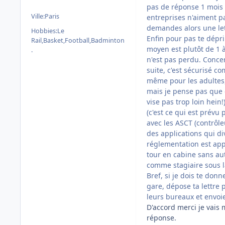
pas de réponse 1 mois a
Ville:
Paris
entreprises n'aiment p
demandes alors une lett
Hobbies:
Le
Enfin pour pas te dépri
Rail,Basket,Football,Badminton
moyen est plutôt de 1 à 
.
n'est pas perdu. Conce
suite, c'est sécurisé c
même pour les adultes,
mais je pense pas que ç
vise pas trop loin hein!
(c'est ce qui est prévu 
avec les ASCT (contrôle
des applications qui di
réglementation est appl
tour en cabine sans a
comme stagiaire sous la
Bref, si je dois te donn
gare, dépose ta lettre 
leurs bureaux et envoie
D'accord merci je vais
réponse.