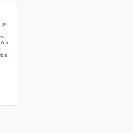
r un
as
qu'un
i.
ible