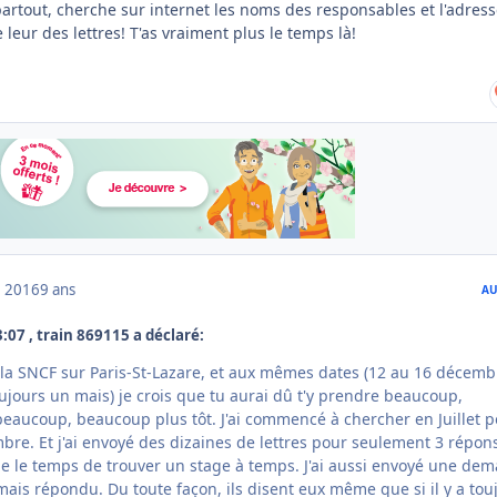
partout, cherche sur internet les noms des responsables et l'adres
 leur des lettres! T'as vraiment plus le temps là!
 2016
9 ans
AU
:07 , train 869115 a déclaré:
à la SNCF sur Paris-St-Lazare, et aux mêmes dates (12 au 16 décemb
oujours un mais) je crois que tu aurai dû t'y prendre beaucoup,
aucoup, beaucoup plus tôt. J'ai commencé à chercher en Juillet p
bre. Et j'ai envoyé des dizaines de lettres pour seulement 3 répon
ie le temps de trouver un stage à temps. J'ai aussi envoyé une de
mais répondu. Du toute façon, ils disent eux même que si il y a tou