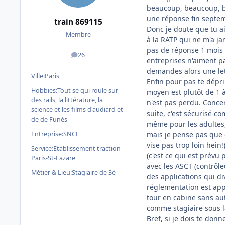
beaucoup, beaucoup, be
une réponse fin septem
train 869115
Donc je doute que tu a
Membre
à la RATP qui ne m'a ja
pas de réponse 1 mois a
26
messages
entreprises n'aiment p
demandes alors une lett
Ville:
Paris
Enfin pour pas te dépri
Hobbies:
Tout se qui roule sur
moyen est plutôt de 1 à 
des rails, la littérature, la
n'est pas perdu. Conce
science et les films d'audiard et
suite, c'est sécurisé c
de de Funès
même pour les adultes,
Entreprise:
SNCF
mais je pense pas que ç
vise pas trop loin hein!
Service:
Etablissement traction
(c'est ce qui est prévu 
Paris-St-Lazare
avec les ASCT (contrôle
Métier & Lieu:
Stagiaire de 3è
des applications qui di
réglementation est appl
tour en cabine sans a
comme stagiaire sous la
Bref, si je dois te donn