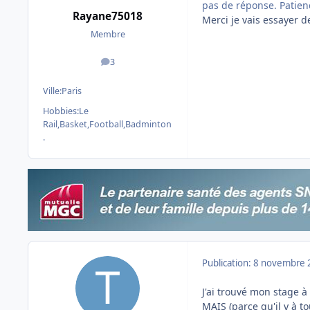
pas de réponse. Patience
Rayane75018
Merci je vais essayer d
Membre
3
messages
Ville:
Paris
Hobbies:
Le
Rail,Basket,Football,Badminton
.
Publication:
8 novembre 
J'ai trouvé mon stage 
MAIS (parce qu'il y à t