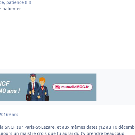
, patience !!!!!
e patienter.
2016
9 ans
à la SNCF sur Paris-St-Lazare, et aux mêmes dates (12 au 16 décemb
oujours un mais) je crois que tu aurai dû t'y prendre beaucoup,