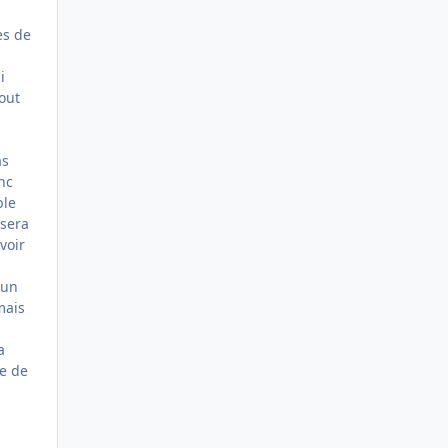
es de
i
tout
as
nc
ble
 sera
voir
 un
mais
a
se de