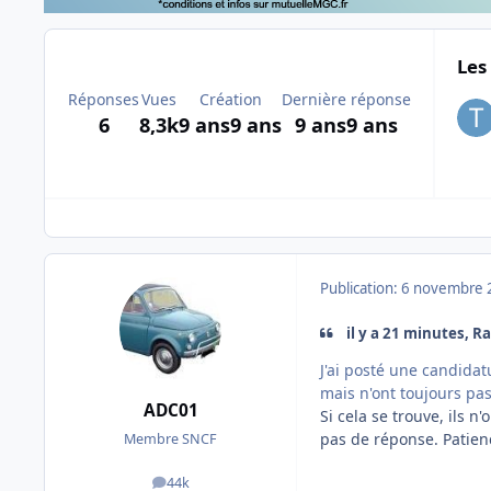
Les
Réponses
Vues
Création
Dernière réponse
6
8,3k
9 ans
9 ans
9 ans
9 ans
Publication:
6 novembre 
il y a 21 minutes, R
J'ai posté une candidat
mais n'ont toujours pa
ADC01
Si cela se trouve, ils n
pas de réponse. Patience
Membre SNCF
44k
messages