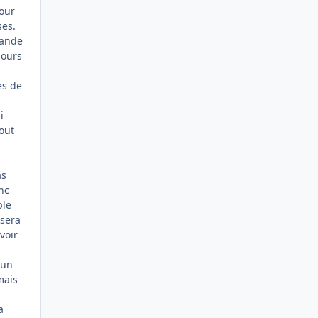
our
ses.
mande
jours
es de
i
tout
as
nc
ble
 sera
voir
 un
mais
a