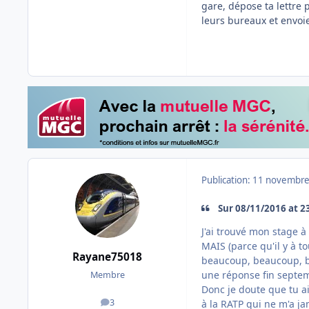
gare, dépose ta lettre 
leurs bureaux et envoie
Publication:
11 novembre
Sur 08/11/2016 at 23
J'ai trouvé mon stage 
MAIS (parce qu'il y à t
Rayane75018
beaucoup, beaucoup, be
une réponse fin septem
Membre
Donc je doute que tu a
3
à la RATP qui ne m'a ja
messages