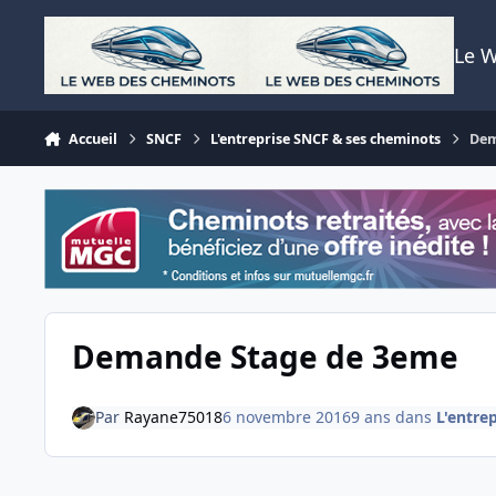
Aller au contenu
Le 
Accueil
SNCF
L'entreprise SNCF & ses cheminots
Dem
Demande Stage de 3eme
Par
Rayane75018
6 novembre 2016
9 ans
dans
L'entre