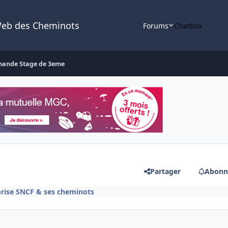
Web des Cheminots
Forums
Chatbox
ande Stage de 3eme
Partager
Abonn
prise SNCF & ses cheminots