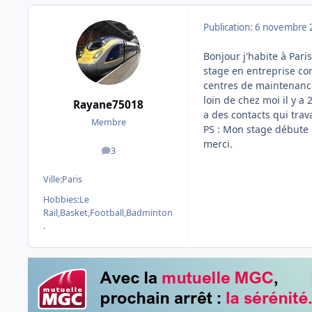
Publication:
6 novembre 
Bonjour j'habite à Pari
stage en entreprise co
centres de maintenance
loin de chez moi il y a
Rayane75018
a des contacts qui tra
Membre
PS : Mon stage débute l
merci.
3
messages
Ville:
Paris
Hobbies:
Le
Rail,Basket,Football,Badminton
.