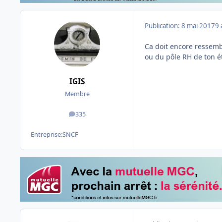
Publication:
8 mai 2017
9 
Ca doit encore ressemb
ou du pôle RH de ton é
IGIS
Membre
335
messages
Entreprise:
SNCF