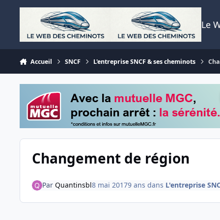
Aller au contenu
Le 
Accueil
SNCF
L'entreprise SNCF & ses cheminots
Cha
Changement de région
Par
Quantinsbl
8 mai 2017
9 ans
dans
L'entreprise SN