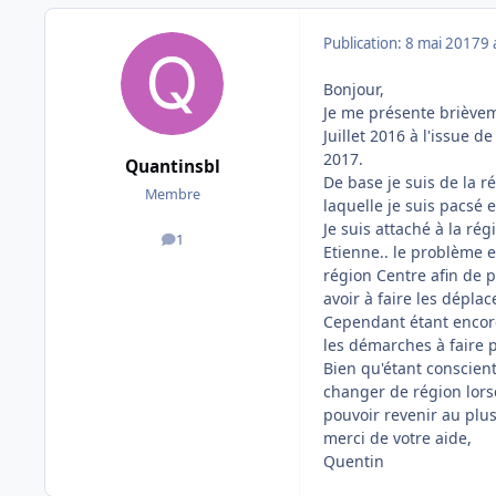
Publication:
8 mai 2017
9 
Bonjour,
Je me présente brièvem
Juillet 2016 à l'issue d
2017.
Quantinsbl
De base je suis de la 
Membre
laquelle je suis pacsé 
Je suis attaché à la ré
1
messages
Etienne.. le problème e
région Centre afin de 
avoir à faire les dépl
Cependant étant encore
les démarches à faire 
Bien qu'étant conscien
changer de région lorsq
pouvoir revenir au plus
merci de votre aide,
Quentin