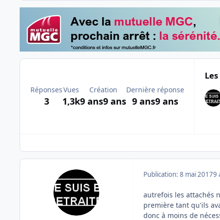
Les
Réponses
Vues
Création
Dernière réponse
3
1,3k
9 ans
9 ans
9 ans
9 ans
Publication:
8 mai 2017
9 
autrefois les attachés 
première tant qu'ils av
donc à moins de nécessi