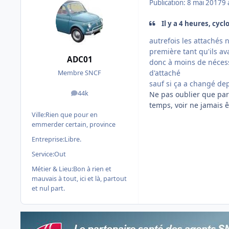
Publication:
8 mai 2017
9 
Il y a 4 heures, cyclo
autrefois les attachés 
première tant qu'ils av
ADC01
donc à moins de nécessi
d'attaché
Membre SNCF
sauf si ça a changé d
44k
Ne pas oublier que par
messages
temps, voir ne jamais êt
Ville:
Rien que pour en
emmerder certain, province
Entreprise:
Libre.
Service:
Out
Métier & Lieu:
Bon à rien et
mauvais à tout, ici et là, partout
et nul part.