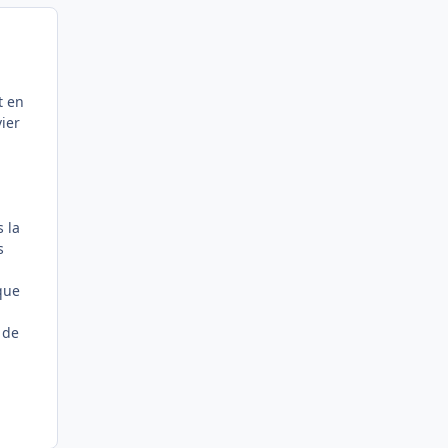
t en
vier
s la
s
que
 de