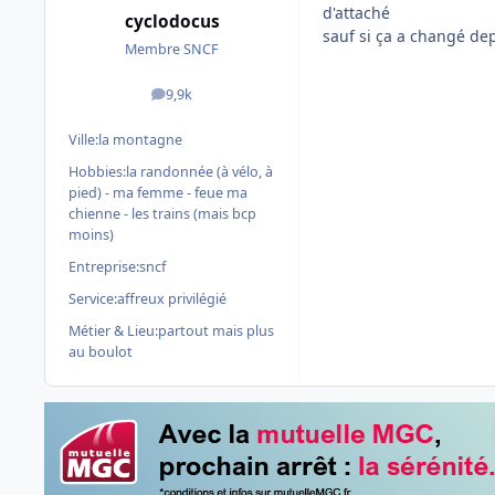
d'attaché
cyclodocus
sauf si ça a changé d
Membre SNCF
9,9k
messages
Ville:
la montagne
Hobbies:
la randonnée (à vélo, à
pied) - ma femme - feue ma
chienne - les trains (mais bcp
moins)
Entreprise:
sncf
Service:
affreux privilégié
Métier & Lieu:
partout mais plus
au boulot