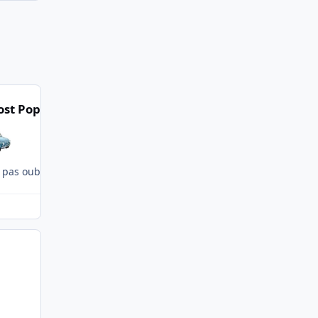
st Popular Posts
pas oublier que par la suite, le changement de résidence peut prend