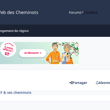
Web des Cheminots
Forums
Chatbox
ngement de région
Partager
Abonn
CF & ses cheminots