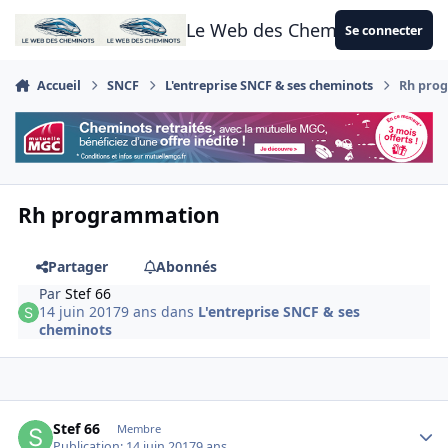
Aller au contenu
Le Web des Cheminots
Se connecter
Accueil
SNCF
L'entreprise SNCF & ses cheminots
Rh pro
Rh programmation
Partager
Abonnés
Par
Stef 66
14 juin 2017
9 ans
dans
L'entreprise SNCF & ses
cheminots
Author stats
Stef 66
Membre
Publication:
14 juin 2017
9 ans