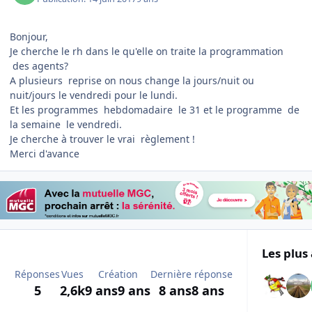
Bonjour,
Je cherche le rh dans le qu'elle on traite la programmation
des agents?
A plusieurs reprise on nous change la jours/nuit ou
nuit/jours le vendredi pour le lundi.
Et les programmes hebdomadaire le 31 et le programme de
la semaine le vendredi.
Je cherche à trouver le vrai règlement !
Merci d'avance
Les plus 
Réponses
Vues
Création
Dernière réponse
5
2,6k
9 ans
9 ans
8 ans
8 ans