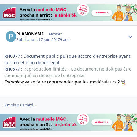
Author stats
PLANONYME
Membre
Publication:
17 juin 2017
9 ans
RH0077 : Document public puisque accord d'entreprise ayant
fait l'objet d'un dépôt légal.
RH0677 :
Reproduction limitée - Ce document ne doit pas être
communiqué en dehors de l'entreprise.
Katamiaw
va se faire réprimander par les modérateurs ?
2 mois plus tard...