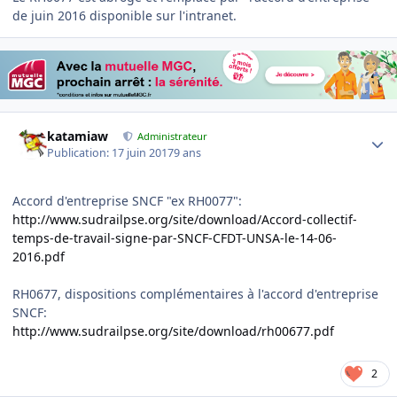
de juin 2016 disponible sur l'intranet.
Author stats
katamiaw
Administrateur
Publication:
17 juin 2017
9 ans
Accord d'entreprise SNCF "ex RH0077":
http://www.sudrailpse.org/site/download/Accord-collectif-
temps-de-travail-signe-par-SNCF-CFDT-UNSA-le-14-06-
2016.pdf
RH0677, dispositions complémentaires à l'accord d'entreprise
SNCF:
http://www.sudrailpse.org/site/download/rh00677.pdf
2