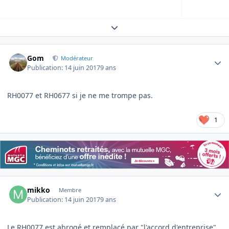
Expand topic overview
Author stats
Gom
Modérateur
Publication:
14 juin 2017
9 ans
RH0077 et RH0677 si je ne me trompe pas.
1
Author stats
mikko
Membre
Publication:
14 juin 2017
9 ans
Le RH0077 est abrogé et remplacé par "l'accord d'entreprise"