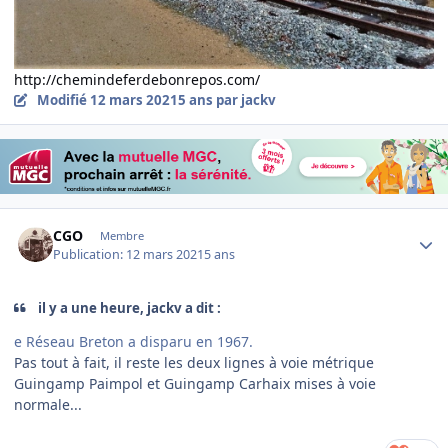
http://chemindeferdebonrepos.com/
Modifié
12 mars 2021
5 ans
par jackv
Author stats
CGO
Membre
Publication:
12 mars 2021
5 ans
il y a une heure, jackv a dit :
e Réseau Breton a disparu en 1967.
Pas tout à fait, il reste les deux lignes à voie métrique
Guingamp Paimpol et Guingamp Carhaix mises à voie
normale...