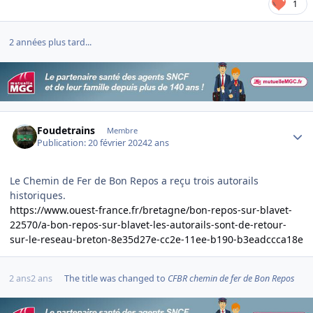
1
2 années plus tard...
Author stats
Foudetrains
Membre
Publication:
20 février 2024
2 ans
Le Chemin de Fer de Bon Repos a reçu trois autorails
historiques.
https://www.ouest-france.fr/bretagne/bon-repos-sur-blavet-
22570/a-bon-repos-sur-blavet-les-autorails-sont-de-retour-
sur-le-reseau-breton-8e35d27e-cc2e-11ee-b190-b3eadccca18e
2 ans
2 ans
The title was changed to
CFBR chemin de fer de Bon Repos