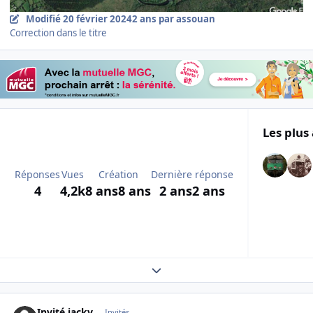
Modifié
20 février 2024
2 ans
par assouan
Correction dans le titre
Les plus 
Réponses
Vues
Création
Dernière réponse
4
4,2k
8 ans
8 ans
2 ans
2 ans
Expand topic overview
Invité jackv
Invités