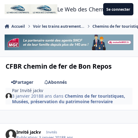
Aller au contenu
Le Web des Cheminots
Se connecter
Accueil
Voir les trains autrement...
Chemins de fer touristi
CFBR chemin de fer de Bon Repos
Partager
Abonnés
Par
Invité jackv
3 janvier 2018
8 ans
dans
Chemins de fer touristiques,
Musées, préservation du patrimoine ferroviaire
Invité jackv
Invités
Publication:
3 janvier 2018
8 ans