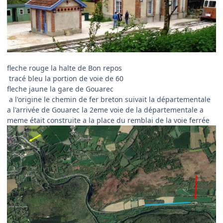
fleche rouge la halte de Bon repos
tracé bleu la portion de voie de 60
fleche jaune la gare de Gouarec
a l'origine le chemin de fer breton suivait la départementale
a l'arrivée de Gouarec la 2eme voie de la départementale a
meme était construite a la place du remblai de la voie ferrée