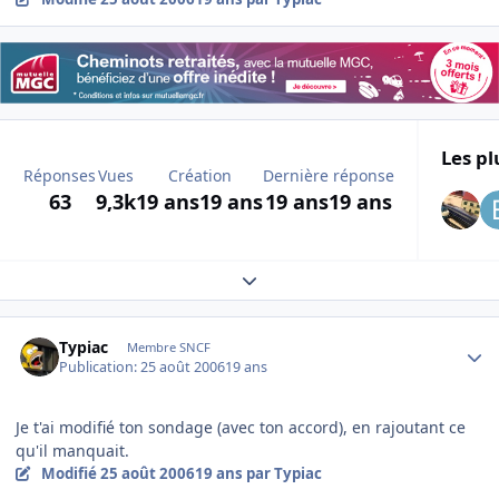
Les pl
Réponses
Vues
Création
Dernière réponse
63
9,3k
19 ans
19 ans
19 ans
19 ans
Expand topic overview
Author stats
Typiac
Membre SNCF
Publication:
25 août 2006
19 ans
Je t'ai modifié ton sondage (avec ton accord), en rajoutant ce
qu'il manquait.
Modifié
25 août 2006
19 ans
par Typiac