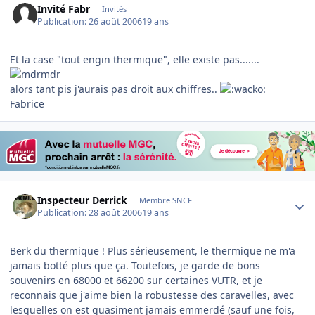
Invité Fabr
Invités
Publication:
26 août 2006
19 ans
Et la case "tout engin thermique", elle existe pas.......
alors tant pis j'aurais pas droit aux chiffres..
Fabrice
Author stats
Inspecteur Derrick
Membre SNCF
Publication:
28 août 2006
19 ans
Berk du thermique ! Plus sérieusement, le thermique ne m'a
jamais botté plus que ça. Toutefois, je garde de bons
souvenirs en 68000 et 66200 sur certaines VUTR, et je
reconnais que j'aime bien la robustesse des caravelles, avec
lesquelles on est quasiment jamais emmerdé (sauf une fois,