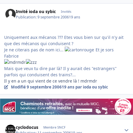
Invité ioda ou sybic
Invités
Publication:
9 septembre 2006
19 ans
Uniquement aux mécanos ??? Etes vous bien sur qu'il n'y ait
que des mécanos qui conduisent ?
Je ne citerais pas de nom ici...
Et je sors
Fabrice
Mais que veux tu dire par là? Il y aurait des "estrangers"
parfois qui conduisent des trains?...
Il y en a un qui vient de ce vendre là ! mdrmdr
Modifié
9 septembre 2006
19 ans
par ioda ou sybic
Author stats
cyclodocus
Membre SNCF
Publication:
11 septembre 2006
19 ans