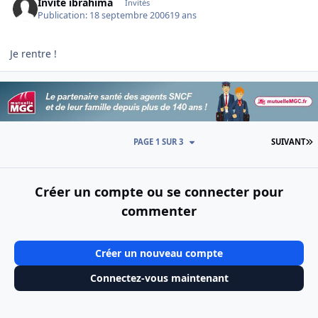
Invité ibrahima
Invités
Publication:
18 septembre 2006
19 ans
Je rentre !
D
PAGE 1 SUR 3
SUIVANT
Créer un compte ou se connecter pour
commenter
Créer un nouveau compte
Connectez-vous maintenant