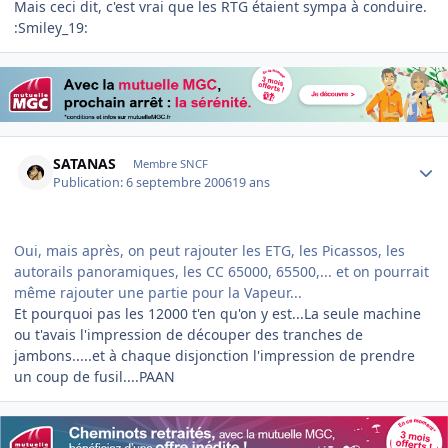
Mais ceci dit, c'est vrai que les RTG étaient sympa à conduire.
:Smiley_19:
Author stats
SATANAS
Membre SNCF
Publication:
6 septembre 2006
19 ans
Oui, mais après, on peut rajouter les ETG, les Picassos, les
autorails panoramiques, les CC 65000, 65500,... et on pourrait
même rajouter une partie pour la Vapeur...
Et pourquoi pas les 12000 t'en qu'on y est...La seule machine
ou t'avais l'impression de découper des tranches de
jambons.....et à chaque disjonction l'impression de prendre
un coup de fusil....PAAN