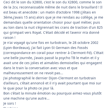
Ceci dit le son du X2800, c'est le son du X2800, comme le son
de la 2cv, reconnaissable même de nuit dans le brouillard ! Il
est beau et anecdote : un matin d'octobre 1998 (j'étais en
3ème,j'avais 15 ans) alors que je me rendais au collège, je me
demandais quelle orientation choisir pour quel métier, puis
au loin dans la nuit s'égrennait les crans de traction d'un 825
qui grimpait vers Royat. C'était décidé et l'avenir m'a donné
raison !
Je n'ai voyagé qu'une fois en turbotrain, le 28 octobre 2002
(Lyon-Bordeaux), j'ai fait Lyon-St Germain des Fossés
(correspondance en corail pour rentrer à Clermont-Fd). C'était
une belle journée, j'avais passé la psycho TB le matin et il y
avait une de ces jolies et aimables demoiselles qui engagent
dans le train la conversation avec vous et que
malheureusement on ne revoit pas...
J'ai photographié le dernier Dijon-Clermont en turbotrain
d'ailleurs, c'était annoncé et il n'y avait pourtant que moi sur
le quai pour la photo ce jour là.
Bon c'était la minute émotion ou pourquoi aimez-vous plutôt
une machine qu'une autre...
Je sors !