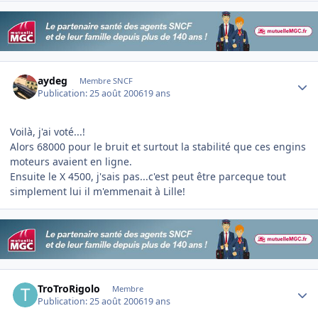
Author stats
aydeg
Membre SNCF
Publication:
25 août 2006
19 ans
Voilà, j'ai voté...!
Alors 68000 pour le bruit et surtout la stabilité que ces engins
moteurs avaient en ligne.
Ensuite le X 4500, j'sais pas...c'est peut être parceque tout
simplement lui il m'emmenait à Lille!
Author stats
TroTroRigolo
Membre
Publication:
25 août 2006
19 ans