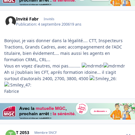
Invité Fabr
Invités
Publication:
4 septembre 2006
19 ans
Bonjour, je vais donner dans la légalité.... CTT, Inspecteurs
Tractions, Grands Cadres, avec accompagnement de l'ADC
titulaire, bien évidement.... mais aussi les agents en
formation CRML, CRL...
Vous en voyez d'autres, moi pas..........
Ah si j'oubliais les CFT, aprés formation idoine... il s'agit
surtout d'autorails 2400, 2700, 3800, 4500
Fabrice
Author stats
T 2053
Membre SNCF