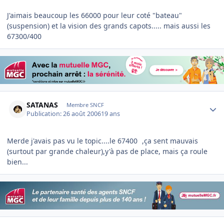
J'aimais beaucoup les 66000 pour leur coté "bateau"
(suspension) et la vision des grands capots..... mais aussi les
67300/400
Author stats
SATANAS
Membre SNCF
Publication:
26 août 2006
19 ans
Merde j'avais pas vu le topic....le 67400
,ça sent mauvais
(surtout par grande chaleur),y'à pas de place, mais ça roule
bien...