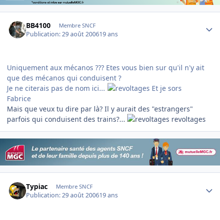
Author stats
BB4100
Membre SNCF
Publication:
29 août 2006
19 ans
Uniquement aux mécanos ??? Etes vous bien sur qu'il n'y ait
que des mécanos qui conduisent ?
Je ne citerais pas de nom ici...
Et je sors
Fabrice
Mais que veux tu dire par là? Il y aurait des "estrangers"
parfois qui conduisent des trains?...
revoltages
Author stats
Typiac
Membre SNCF
Publication:
29 août 2006
19 ans