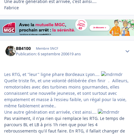
Une autre génération est arrivée, c'est ainsi....
Fabrice
Author stats
BB4100
Membre SNCF
Publication:
6 septembre 2006
19 ans
Les RTG, et "leur" ligne phare Bordeaux Lyon....
Quelle triste fin, et une volonté délibérée d'en finir
.
Ailleurs,
remotorisées avec des turbines moins gourmandes, elles
connaissent une nouvelle jeunesse, et sont surtout avec
empatement et masse à l'essieu faible, un régal pour la voie,
même faiblement armée..
Une autre génération est arrivée, c'est ainsi....
Pas vraiment, il n'ya rien qui remplace les RTG. Le temps de
parcours BL et LB à pris 1h rien que pour les 4
rebroussements qu'il faut faire. En RTG, il fallait changer de