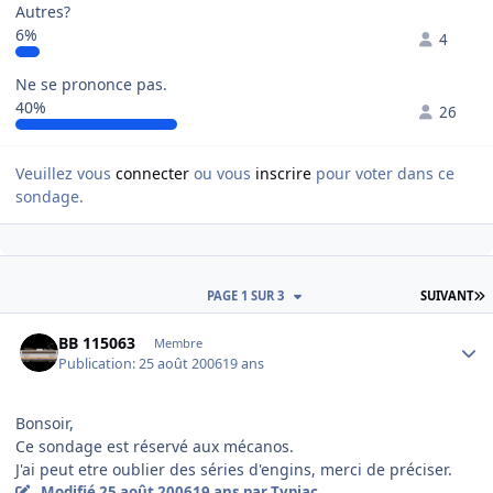
Autres?
6%
4
Ne se prononce pas.
40%
26
Veuillez vous
connecter
ou vous
inscrire
pour voter dans ce
sondage.
D
PAGE 1 SUR 3
SUIVANT
Author stats
BB 115063
Membre
Publication:
25 août 2006
19 ans
Bonsoir,
Ce sondage est réservé aux mécanos.
J'ai peut etre oublier des séries d'engins, merci de préciser.
Modifié
25 août 2006
19 ans
par Typiac