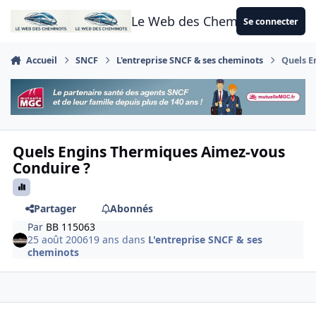
Aller au contenu
Le Web des Cheminots
Se connecter
Accueil
SNCF
L'entreprise SNCF & ses cheminots
Quels E
Quels Engins Thermiques Aimez-vous
Conduire ?
Partager
Abonnés
Par
BB 115063
25 août 2006
19 ans
dans
L'entreprise SNCF & ses
cheminots