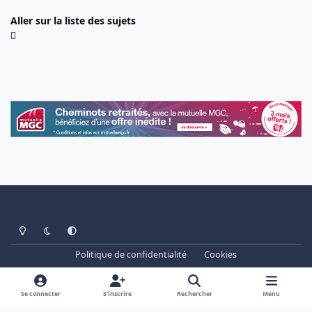
Aller sur la liste des sujets
Light Mode
Dark Mode
System Preference
Politique de confidentialité
Cookies
www.cheminots.net - Forum Libre depuis 2003
Powered by
Invision Community
Se connecter
S’inscrire
Rechercher
Menu