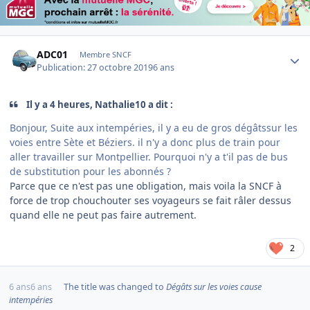
Author stats
ADC01
Membre SNCF
Publication:
27 octobre 2019
6 ans
Il y a 4 heures, Nathalie10 a dit :
Bonjour, Suite aux intempéries, il y a eu de gros dégâtssur les
voies entre Sète et Béziers. il n'y a donc plus de train pour
aller travailler sur Montpellier. Pourquoi n'y a t'il pas de bus
de substitution pour les abonnés ?
Parce que ce n'est pas une obligation, mais voila la SNCF à
force de trop chouchouter ses voyageurs se fait râler dessus
quand elle ne peut pas faire autrement.
2
6 ans
6 ans
The title was changed to
Dégâts sur les voies cause
intempéries