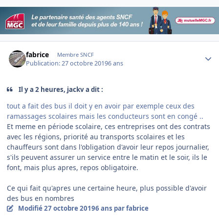
Author stats
fabrice
Membre SNCF
Publication:
27 octobre 2019
6 ans
Il y a 2 heures, jackv a dit :
tout a fait des bus il doit y en avoir par exemple ceux des
ramassages scolaires mais les conducteurs sont en congé ..
Et meme en période scolaire, ces entreprises ont des contrats
avec les régions, priorité au transports scolaires et les
chauffeurs sont dans l'obligation d'avoir leur repos journalier,
s'ils peuvent assurer un service entre le matin et le soir, ils le
font, mais plus apres, repos obligatoire.
Ce qui fait qu'apres une certaine heure, plus possible d'avoir
des bus en nombres
Modifié
27 octobre 2019
6 ans
par fabrice