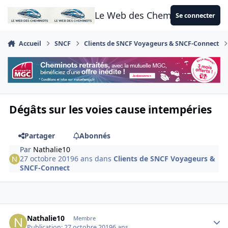
Aller au contenu
Le Web des Cheminots
Se connecter
Accueil
SNCF
Clients de SNCF Voyageurs & SNCF-Connect
Dégâts sur les voies cause intempéries
Partager
Abonnés
Par
Nathalie10
27 octobre 2019
6 ans
dans
Clients de SNCF Voyageurs &
SNCF-Connect
Author stats
Nathalie10
Membre
Publication:
27 octobre 2019
6 ans