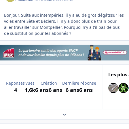
Bonjour, Suite aux intempéries, il y a eu de gros dégâtssur les
voies entre Sète et Béziers. il n'y a donc plus de train pour
aller travailler sur Montpellier. Pourquoi n'y a t'il pas de bus
de substitution pour les abonnés ?
Les plus 
Réponses
Vues
Création
Dernière réponse
4
1,6k
6 ans
6 ans
6 ans
6 ans
Expand topic overview
Author stats