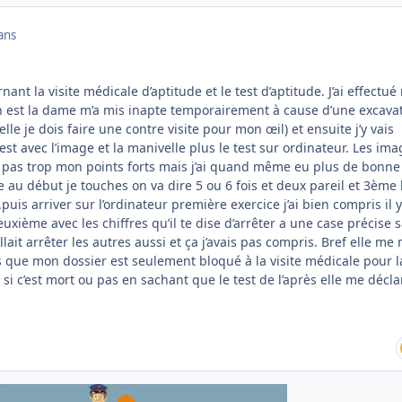
ans
nant la visite médicale d’aptitude et le test d’aptitude. J’ai effectué
in est la dame m’a mis inapte temporairement à cause d’une excava
lle je dois faire une contre visite pour mon œil) et ensuite j’y vais
est avec l’image et la manivelle plus le test sur ordinateur. Les im
 pas trop mon points forts mais j’ai quand même eu plus de bonne
e au début je touches on va dire 5 ou 6 fois et deux pareil et 3ème 
uis arriver sur l’ordinateur première exercice j’ai bien compris il y
deuxième avec les chiffres qu’il te dise d’arrêter a une case précise 
allait arrêter les autres aussi et ça j’avais pas compris. Bref elle me
s que mon dossier est seulement bloqué à la visite médicale pour l
s si c’est mort ou pas en sachant que le test de l’après elle me décla