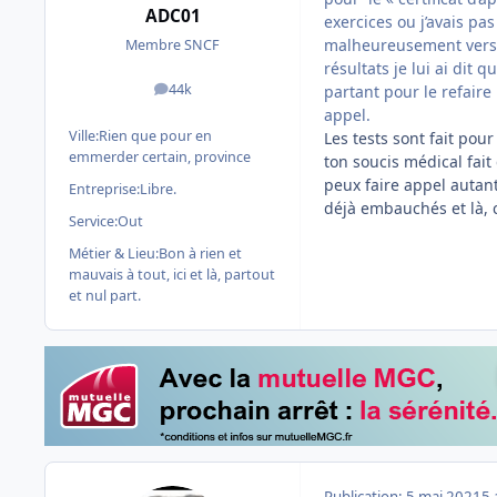
ADC01
exercices ou j’avais pa
malheureusement vers la
Membre SNCF
résultats je lui ai dit 
44k
partant pour le refaire
messages
appel.
Ville:
Rien que pour en
Les tests sont fait pou
emmerder certain, province
ton soucis médical fait
peux faire appel autan
Entreprise:
Libre.
déjà embauchés et là, c
Service:
Out
Métier & Lieu:
Bon à rien et
mauvais à tout, ici et là, partout
et nul part.