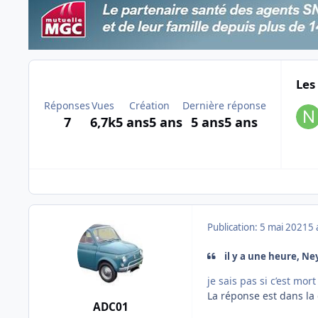
Les
Réponses
Vues
Création
Dernière réponse
7
6,7k
5 ans
5 ans
5 ans
5 ans
Publication:
5 mai 2021
5 
il y a une heure, Ney
je sais pas si c’est mo
La réponse est dans la
ADC01