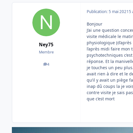
Publication:
5 mai 2021
5 
Bonjour
J’ai une question concer
visite médicale le mat
physiologique (d’après e
Ney75
l’après midi faire mon t
Membre
psychotechniques c’est
réponse. Et la manivell
4
messages
je touches un peu plus.p
avait rien à dire et le 
qu’il y avait un piège f
inap dû coups la je voi
contre visite je sais pa
que c’est mort