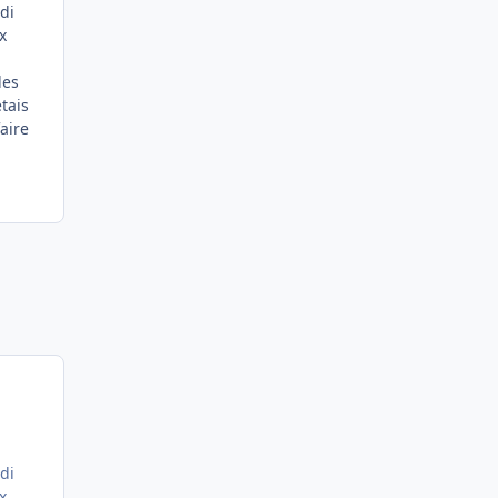
idi
x
les
étais
aire
idi
x