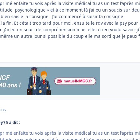
rimé enfaite tu vois après la visite médical tu as un test l’après m
aptitude psychologique » et à ce moment là j’ai eu un soucis sur deu
s bien saisie la consigne. J’ai commencé à saisir la consigne
 fin. Et c’était trop tard pour moi. ensuite le rdv avec la psy pour 
que j’ai eu un souci de compréhension mais elle a rien voulu savoir j’
 même un autre jour si possible du coup elle m’a sorti que je peux f
ans
y75 a dit :
rimé enfaite tu vois après la visite médical tu as un test l’après m
aptitude psychologique » et à ce moment là j’ai eu un soucis sur deu