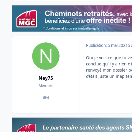
Publication:
5 mai 2021
5 
Oui je vois ce que tu ve
conclue qu’il y a rien d
renvoyé mon dossier pou
c’était juste un inap t
Ney75
Membre
4
messages