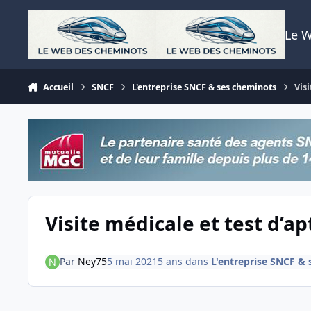
Aller au contenu
Le 
Accueil
SNCF
L'entreprise SNCF & ses cheminots
Visi
Visite médicale et test d’ap
Par
Ney75
5 mai 2021
5 ans
dans
L'entreprise SNCF &