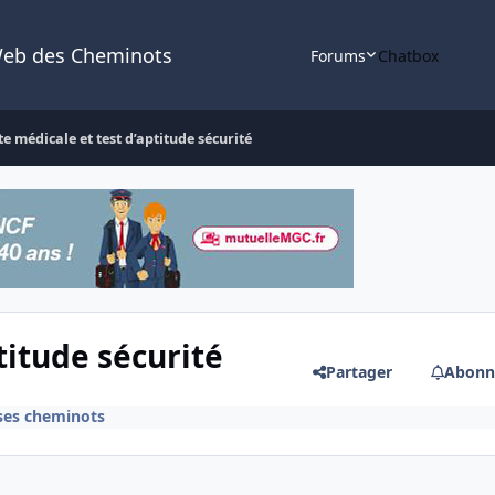
Web des Cheminots
Forums
Chatbox
te médicale et test d’aptitude sécurité
titude sécurité
Partager
Abonn
 ses cheminots