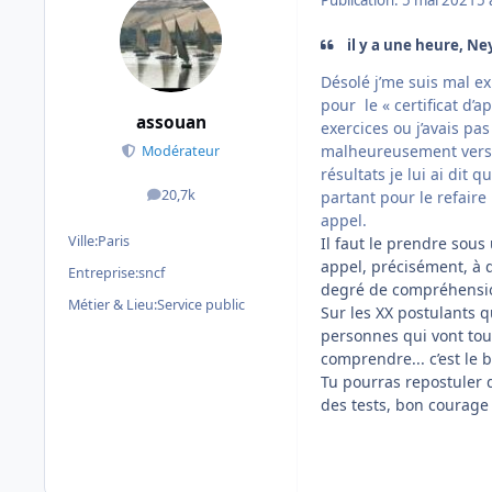
Publication:
5 mai 2021
5 
il y a une heure, Ney
Désolé j’me suis mal exp
pour le « certificat d’
assouan
exercices ou j’avais pa
malheureusement vers la
Modérateur
résultats je lui ai dit 
20,7k
partant pour le refaire
messages
appel.
Ville:
Paris
Il faut le prendre sous
appel, précisément, à d
Entreprise:
sncf
degré de compréhensio
Métier & Lieu:
Service public
Sur les XX postulants qu
personnes qui vont tou
comprendre... c’est le b
Tu pourras repostuler 
des tests, bon courage