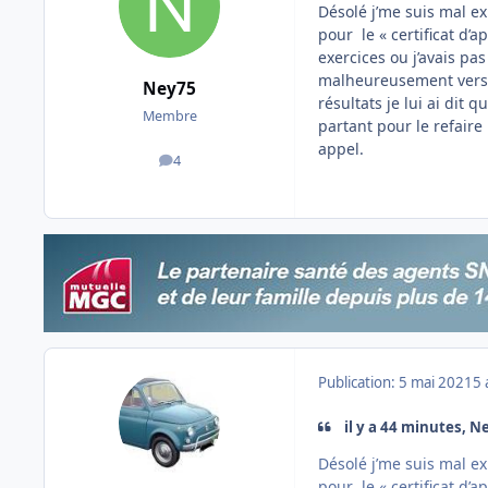
Désolé j’me suis mal exp
pour le « certificat d’
exercices ou j’avais pa
malheureusement vers la
Ney75
résultats je lui ai dit 
Membre
partant pour le refaire
appel.
4
messages
Publication:
5 mai 2021
5 
il y a 44 minutes, Ne
Désolé j’me suis mal exp
pour le « certificat d’