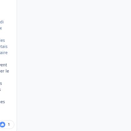
idi
x
les
étais
aire
vent
er le
es
s
ues
1