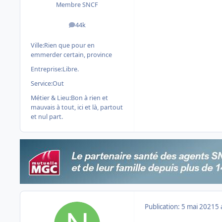
Membre SNCF
44k
messages
Ville:
Rien que pour en
emmerder certain, province
Entreprise:
Libre.
Service:
Out
Métier & Lieu:
Bon à rien et
mauvais à tout, ici et là, partout
et nul part.
Publication:
5 mai 2021
5 