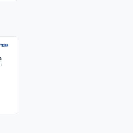
TEUR
a
i