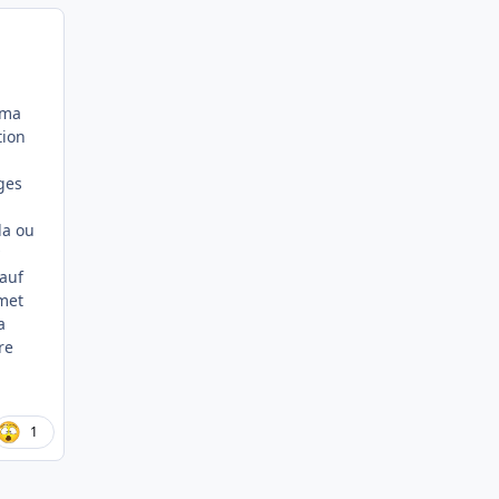
 ma
tion
ages
la ou
sauf
 met
a
re
1