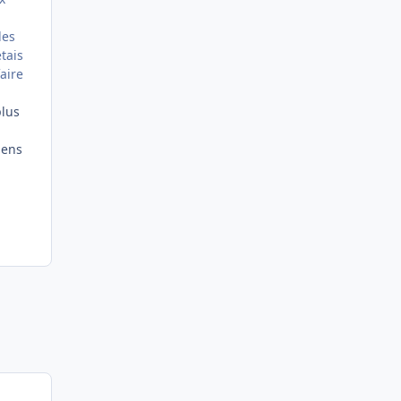
les
étais
aire
plus
gens