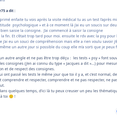
ans
75 a dit :
rimé enfaite tu vois après la visite médical tu as un test l’après m
aptitude psychologique » et à ce moment là j’ai eu un soucis sur deu
s bien saisie la consigne. J’ai commencé à saisir la consigne
 fin. Et c’était trop tard pour moi. ensuite le rdv avec la psy pour 
que j’ai eu un souci de compréhension mais elle a rien voulu savoir j’
 même un autre jour si possible du coup elle m’a sorti que je peux f
 un autre angle et ne pas être trop déçu
:
les tests « psy » font sou
es consignes (j’en ai connu du type « Jacques a dit »...) pour mesur
n et de respect des consignes.
i ont passé les tests le même jour que toi il y a, et c’est normal, d
t comprendre et respecter, comprendre et ne pas respecter, ne pa
ut.
dans quelques temps, d’ici là tu peux creuser un peu les thématiq
 à toi
!
🙂