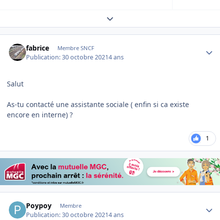
Expand topic overview
Author stats
fabrice
Membre SNCF
Publication:
30 octobre 2021
4 ans
Salut
As-tu contacté une assistante sociale ( enfin si ca existe
encore en interne) ?
1
Author stats
Poypoy
Membre
Publication:
30 octobre 2021
4 ans