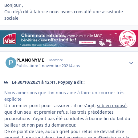
Bonjour ,
Oui déjà dit à fabrice nous avons consulté une assistante
sociale
Author stats
PLANONYME
Membre
Publication:
1 novembre 2021
4 ans
Le 30/10/2021 à 12:41, Poypoy a dit :
Nous aimerions que l'on nous aide à faire un courrier très
explicite
Un premier point pour rassurer : il ne s'agit,
si bien exposé
,
que d'un seul et premier refus, les trois précédentes
propositions n'ayant pas été conduites à bonne fin du fait du
bailleur et non pas du demandeur.
De ce point de vue, aucun grief pour refus ne devrait être
opposé. Il ne s'agit donc, tout au mieux, que d'insister sur la