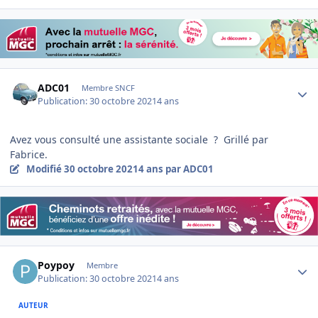
Author stats
ADC01
Membre SNCF
Publication:
30 octobre 2021
4 ans
Avez vous consulté une assistante sociale ? Grillé par
Fabrice.
Modifié
30 octobre 2021
4 ans
par ADC01
Author stats
Poypoy
Membre
Publication:
30 octobre 2021
4 ans
AUTEUR