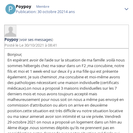
Author stats
Poypoy
Membre
Publication:
30 octobre 2021
4 ans
Poypoy
(
voir ses messages
)
Posté le Le 30/10/2021 à 08:41
Bonjour,
En espérant avoir de l'aide sur la situation de ma famille .voilà nous
sommes hébergés chez ma sœur dans un F2 ,ma concubine, notre
fils et moi et 1 week-end sur deux il y a ma fille qui est présente
également. Je suis cheminot ,ma concubine et moi-même avons
des pathologies nécessitant une maison individuelle (certificats
médicaux).on nous a proposé 3 maisons individuelles sur les 7
derniers mois et nous avons toujours accepté mais
malheureusement pour nous soit on nous a même pas envoyé en
commission d'attribution ou alors on arrive en deuxième
position.cette situation est très difficile vu notre situation locative
ou ma sœur aimerait avoir son intimité et sa vie privée. Vendredi
29 octobre 2021 on nous a proposé un logement dans un hlm au
4ème étage .nous sommes dépités qu'ils ne prennent pas en