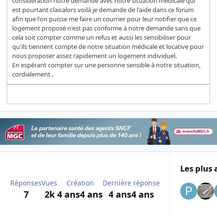
considération notre demande avec notre situation médicale qui
est pourtant clair.alors voilà je demande de l'aide dans ce forum
afin que l'on puisse me faire un courrier pour leur notifier que ce
logement proposé n'est pas conforme à notre demande sans que
cela soit compter comme un refus et aussi les sensibiliser pour
qu'ils tiennent compte de notre situation médicale et locative pour
nous proposer assez rapidement un logement individuel.
En espérant compter sur une personne sensible à notre situation,
cordialement .
Les plus 
Réponses
Vues
Création
Dernière réponse
7
2k
4 ans
4 ans
4 ans
4 ans